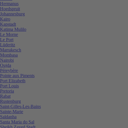
Hermanus
Hoedspruit
Johannesburg
Kairo
Kapstadt
Katima Mulilo
Le Morne
Le Port
Lüderitz
Marrakesch
Mombasa
Nairobi
Oujda
Péreybère
Pointe aux Piments
Port Elizabeth
Port Louis
Pretoria
Rabat
Rustenburg
Saint-Gilles-Les-Bains
Sainte-Marie
Saldanha
Santa Maria do Sal
Sheikh Zayed Stadt