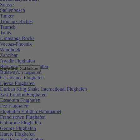
Sousse
Stellenbosch
Tanger
Trou aux Biches
Tsumeb
Tunis
Umhlanga Rocks
Vacoas-Phoenix
Windhoek
Zanzibar
Agadir Flughafen
Bloemfontein Flughafen
Kontakt
Schließen
Bulawayo Flughafen
Casablanca Flughafen
Djerba Flughafen
Durban King Shaka International Flughafen
East London Flughafen
Essaouira Flughafen
Fez Flughafen
Flughafen Enfidha-Hammamet
Francistown Flughafen
Gaborone Flughafen
George Flughafen
Harare Flughafen
Hoedspruit Flughafen