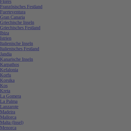
Flores
Französisches Festland
Fuerteventura
Gran Canaria
Griechische Inseln
Griechisches Festland
Ibiza
Istrien
Italienische Inseln
Italienisches Festland
Jandia
Kanarische Inseln
Karpathos
Kefalonia
Korfu
Korsika
Kos
Kreta
La Gomera
La Palma
Lanzarote
Madeira
Mallorca
Malta (Insel)
Menorca