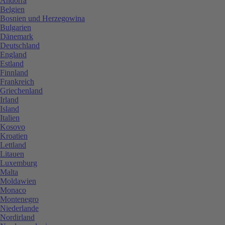
Andorra
Belgien
Bosnien und Herzegowina
Bulgarien
Dänemark
Deutschland
England
Estland
Finnland
Frankreich
Griechenland
Irland
Island
Italien
Kosovo
Kroatien
Lettland
Litauen
Luxemburg
Malta
Moldawien
Monaco
Montenegro
Niederlande
Nordirland