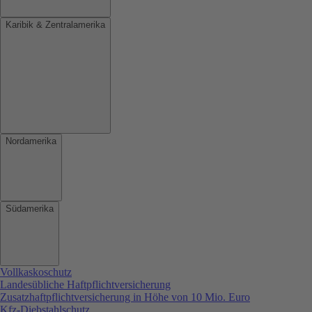
Karibik & Zentralamerika
Nordamerika
Südamerika
Vollkaskoschutz
Landesübliche Haftpflichtversicherung
Zusatzhaftpflichtversicherung in Höhe von 10 Mio. Euro
Kfz-Diebstahlschutz