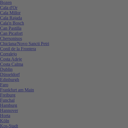
Bozen
Cala d'Or
Cala Millor
Cala Rajada
Cala'n Bosch
Can Pastilla
Can Picafort
Chersonisos
Chiclana/Novo Sancti Petri
Conil de la Frontera
Corralejo
Costa Adeje
Costa Calma
Dublin
Düsseldorf
Edinburgh
Faro
Frankfurt am Main
Freiburg
Funchal
Hamburg
Hannover
Horta
Köln
Kos-Stadt