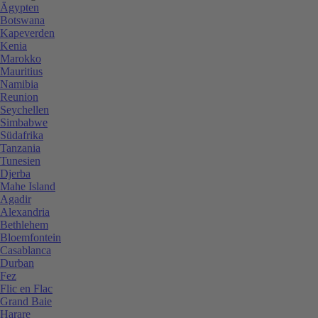
Ägypten
Botswana
Kapeverden
Kenia
Marokko
Mauritius
Namibia
Reunion
Seychellen
Simbabwe
Südafrika
Tanzania
Tunesien
Djerba
Mahe Island
Agadir
Alexandria
Bethlehem
Bloemfontein
Casablanca
Durban
Fez
Flic en Flac
Grand Baie
Harare