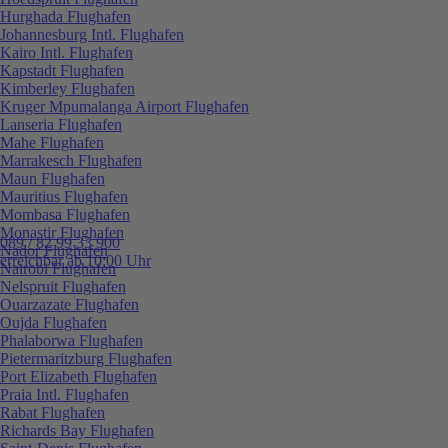
Hurghada Flughafen
Johannesburg Intl. Flughafen
Kairo Intl. Flughafen
Kapstadt Flughafen
Kimberley Flughafen
Kruger Mpumalanga Airport Flughafen
Lanseria Flughafen
Mahe Flughafen
Marrakesch Flughafen
Maun Flughafen
Mauritius Flughafen
Mombasa Flughafen
Monastir Flughafen
089 / 82 99 33 900
Nador Flughafen
erreichbar ab 10:00 Uhr
Nairobi Flughafen
Nelspruit Flughafen
Ouarzazate Flughafen
Oujda Flughafen
Phalaborwa Flughafen
Pietermaritzburg Flughafen
Port Elizabeth Flughafen
Praia Intl. Flughafen
Rabat Flughafen
Richards Bay Flughafen