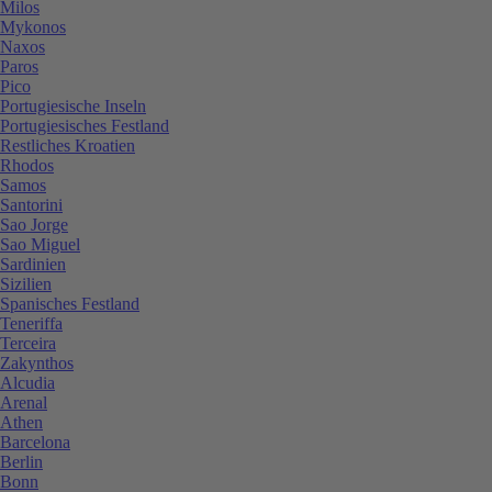
Milos
Mykonos
Naxos
Paros
Pico
Portugiesische Inseln
Portugiesisches Festland
Restliches Kroatien
Rhodos
Samos
Santorini
Sao Jorge
Sao Miguel
Sardinien
Sizilien
Spanisches Festland
Teneriffa
Terceira
Zakynthos
Alcudia
Arenal
Athen
Barcelona
Berlin
Bonn