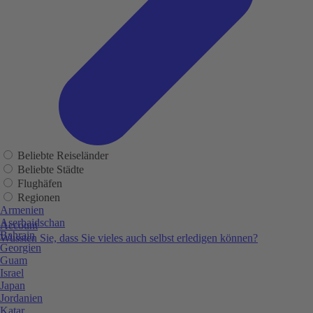
Beliebte Reiseländer
Beliebte Städte
Flughäfen
Regionen
Armenien
Aserbaidschan
Account
Bahrain
Wussten Sie, dass Sie vieles auch selbst erledigen können?
Georgien
Guam
Israel
Japan
Jordanien
Katar