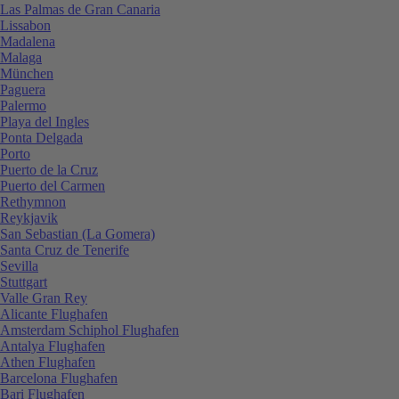
Las Palmas de Gran Canaria
Lissabon
Madalena
Malaga
München
Paguera
Palermo
Playa del Ingles
Ponta Delgada
Porto
Puerto de la Cruz
Puerto del Carmen
Rethymnon
Reykjavik
San Sebastian (La Gomera)
Santa Cruz de Tenerife
Sevilla
Stuttgart
Valle Gran Rey
Alicante Flughafen
Amsterdam Schiphol Flughafen
Antalya Flughafen
Athen Flughafen
Barcelona Flughafen
Bari Flughafen