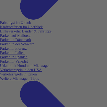
Fahrangst im Urlaub
Kraftstoffarten im Überblick
Linksverkehr: Länder & Fahrtipps
Parken auf Mallorca
Parken in Dänemark
Parken in der Schweiz
Parken in Florenz
Parken in Italien
Parken in Spanien
Parken in Venedig
Urlaub mit Hund und Mietwagen
Verkehrsregeln in den USA
Verkehrsregeln in Italien
Weitere Mietwagen-Tipps