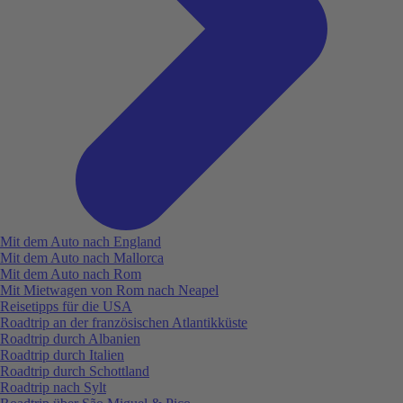
Mit dem Auto nach England
Mit dem Auto nach Mallorca
Mit dem Auto nach Rom
Mit Mietwagen von Rom nach Neapel
Reisetipps für die USA
Roadtrip an der französischen Atlantikküste
Roadtrip durch Albanien
Roadtrip durch Italien
Roadtrip durch Schottland
Roadtrip nach Sylt