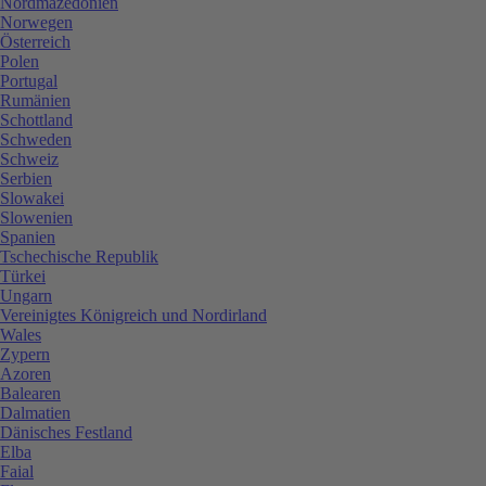
Nordmazedonien
Norwegen
Österreich
Polen
Portugal
Rumänien
Schottland
Schweden
Schweiz
Serbien
Slowakei
Slowenien
Spanien
Tschechische Republik
Türkei
Ungarn
Vereinigtes Königreich und Nordirland
Wales
Zypern
Azoren
Balearen
Dalmatien
Dänisches Festland
Elba
Faial