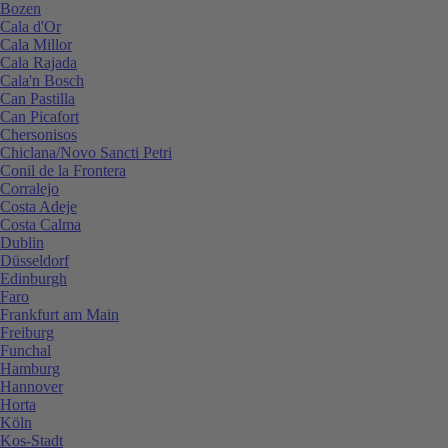
Bozen
Cala d'Or
Cala Millor
Cala Rajada
Cala'n Bosch
Can Pastilla
Can Picafort
Chersonisos
Chiclana/Novo Sancti Petri
Conil de la Frontera
Corralejo
Costa Adeje
Costa Calma
Dublin
Düsseldorf
Edinburgh
Faro
Frankfurt am Main
Freiburg
Funchal
Hamburg
Hannover
Horta
Köln
Kos-Stadt