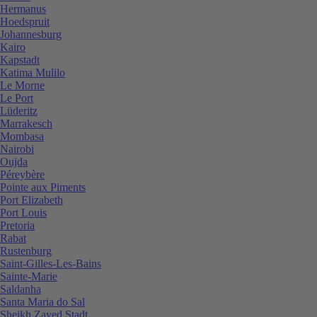
Hermanus
Hoedspruit
Johannesburg
Kairo
Kapstadt
Katima Mulilo
Le Morne
Le Port
Lüderitz
Marrakesch
Mombasa
Nairobi
Oujda
Péreybère
Pointe aux Piments
Port Elizabeth
Port Louis
Pretoria
Rabat
Rustenburg
Saint-Gilles-Les-Bains
Sainte-Marie
Saldanha
Santa Maria do Sal
Sheikh Zayed Stadt