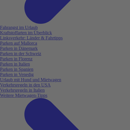
Fahrangst im Urlaub
Kraftstoffarten im Überblick
Linksverkehr: Länder & Fahrtipps
Parken auf Mallorca
Parken in Dänemark
Parken in der Schweiz
Parken in Florenz
Parken in Italien
Parken in Spanien
Parken in Venedig
Urlaub mit Hund und Mietwagen
Verkehrsregeln in den USA
Verkehrsregeln in Italien
Weitere Mietwagen-Tipps