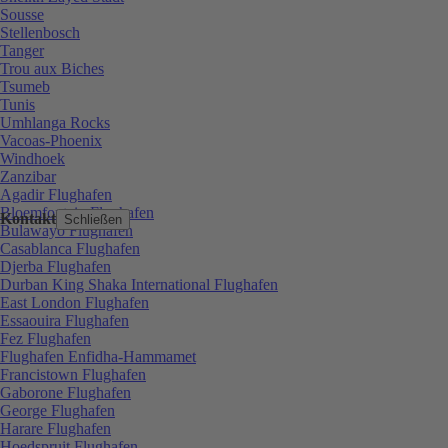
Sousse
Stellenbosch
Tanger
Trou aux Biches
Tsumeb
Tunis
Umhlanga Rocks
Vacoas-Phoenix
Windhoek
Zanzibar
Agadir Flughafen
Bloemfontein Flughafen
Kontakt
Schließen
Bulawayo Flughafen
Casablanca Flughafen
Djerba Flughafen
Durban King Shaka International Flughafen
East London Flughafen
Essaouira Flughafen
Fez Flughafen
Flughafen Enfidha-Hammamet
Francistown Flughafen
Gaborone Flughafen
George Flughafen
Harare Flughafen
Hoedspruit Flughafen