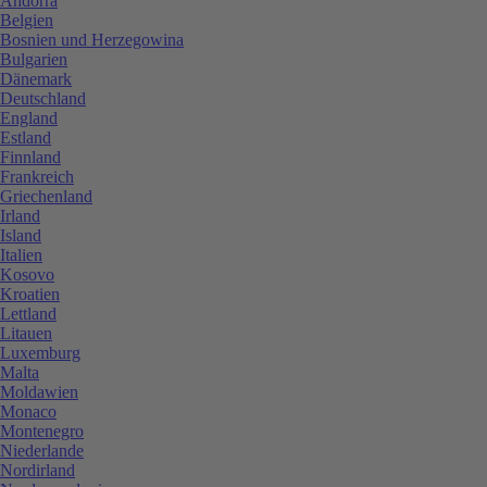
Andorra
Belgien
Bosnien und Herzegowina
Bulgarien
Dänemark
Deutschland
England
Estland
Finnland
Frankreich
Griechenland
Irland
Island
Italien
Kosovo
Kroatien
Lettland
Litauen
Luxemburg
Malta
Moldawien
Monaco
Montenegro
Niederlande
Nordirland