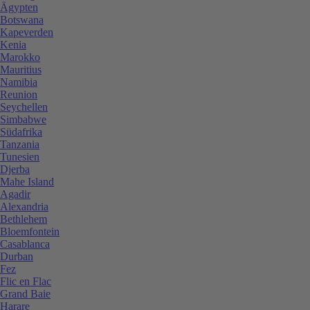
Ägypten
Botswana
Kapeverden
Kenia
Marokko
Mauritius
Namibia
Reunion
Seychellen
Simbabwe
Südafrika
Tanzania
Tunesien
Djerba
Mahe Island
Agadir
Alexandria
Bethlehem
Bloemfontein
Casablanca
Durban
Fez
Flic en Flac
Grand Baie
Harare