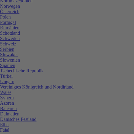
Nordmazedonien
Norwegen
Österreich
Polen
Portugal
Rumänien
Schottland
Schweden
Schweiz
Serbien
Slowakei
Slowenien
Spanien
Tschechische Republik
Türkei
Ungarn
Vereinigtes Königreich und Nordirland
Wales
Zypern
Azoren
Balearen
Dalmatien
Dänisches Festland
Elba
Faial