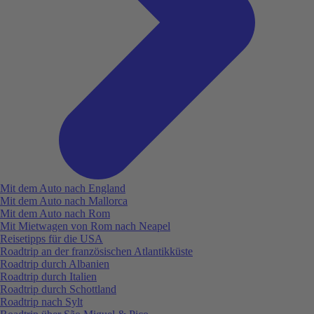
Mit dem Auto nach England
Mit dem Auto nach Mallorca
Mit dem Auto nach Rom
Mit Mietwagen von Rom nach Neapel
Reisetipps für die USA
Roadtrip an der französischen Atlantikküste
Roadtrip durch Albanien
Roadtrip durch Italien
Roadtrip durch Schottland
Roadtrip nach Sylt