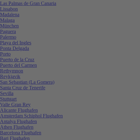
Las Palmas de Gran Canaria
Lissabon
Madalena
Malaga
München
Paguera
Palermo
Playa del Ingles
Ponta Delgada
Porto
Puerto de la Cruz
Puerto del Carmen
Rethymnon
Reykjavik
San Sebastian (La Gomera)
Santa Cruz de Tenerife
Sevilla
Stuttgart
Valle Gran Rey
Alicante Flughafen
Amsterdam Schiphol Flughafen
Antalya Flughafen
Athen Flughafen
Barcelona Flughafen
Bari Flughafen