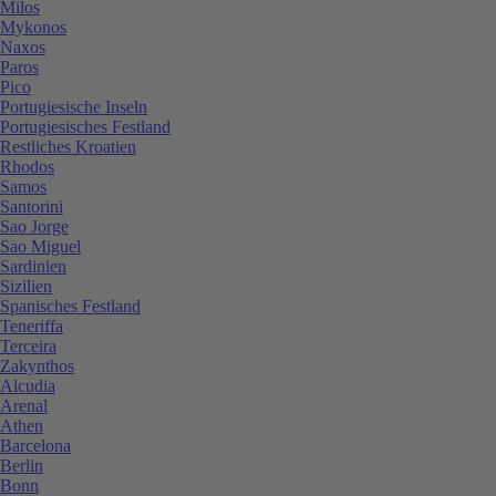
Milos
Mykonos
Naxos
Paros
Pico
Portugiesische Inseln
Portugiesisches Festland
Restliches Kroatien
Rhodos
Samos
Santorini
Sao Jorge
Sao Miguel
Sardinien
Sizilien
Spanisches Festland
Teneriffa
Terceira
Zakynthos
Alcudia
Arenal
Athen
Barcelona
Berlin
Bonn