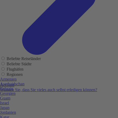
Beliebte Reiseländer
Beliebte Städte
Flughäfen
Regionen
Armenien
Aserbaidschan
Account
Bahrain
Wussten Sie, dass Sie vieles auch selbst erledigen können?
Georgien
Guam
Israel
Japan
Jordanien
Katar