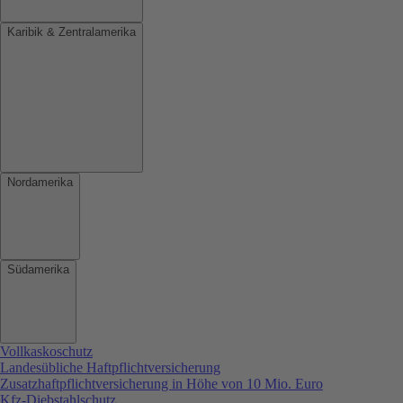
Karibik & Zentralamerika
Nordamerika
Südamerika
Vollkaskoschutz
Landesübliche Haftpflichtversicherung
Zusatzhaftpflichtversicherung in Höhe von 10 Mio. Euro
Kfz-Diebstahlschutz