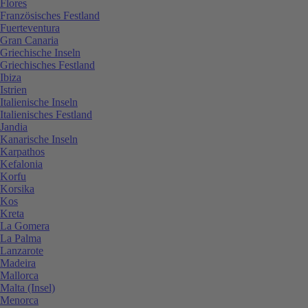
Flores
Französisches Festland
Fuerteventura
Gran Canaria
Griechische Inseln
Griechisches Festland
Ibiza
Istrien
Italienische Inseln
Italienisches Festland
Jandia
Kanarische Inseln
Karpathos
Kefalonia
Korfu
Korsika
Kos
Kreta
La Gomera
La Palma
Lanzarote
Madeira
Mallorca
Malta (Insel)
Menorca