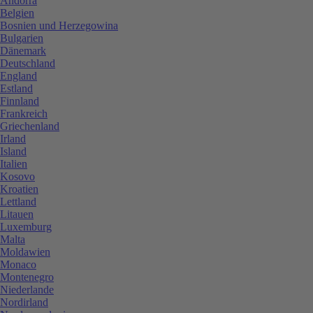
Andorra
Belgien
Bosnien und Herzegowina
Bulgarien
Dänemark
Deutschland
England
Estland
Finnland
Frankreich
Griechenland
Irland
Island
Italien
Kosovo
Kroatien
Lettland
Litauen
Luxemburg
Malta
Moldawien
Monaco
Montenegro
Niederlande
Nordirland