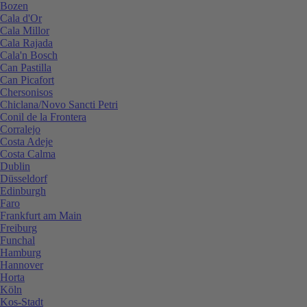
Bozen
Cala d'Or
Cala Millor
Cala Rajada
Cala'n Bosch
Can Pastilla
Can Picafort
Chersonisos
Chiclana/Novo Sancti Petri
Conil de la Frontera
Corralejo
Costa Adeje
Costa Calma
Dublin
Düsseldorf
Edinburgh
Faro
Frankfurt am Main
Freiburg
Funchal
Hamburg
Hannover
Horta
Köln
Kos-Stadt