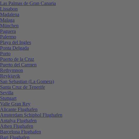
Las Palmas de Gran Canaria
Lissabon
Madalena
Malaga
München
Paguera
Palermo
Playa del Ingles
Ponta Delgada
Porto
Puerto de la Cruz
Puerto del Carmen
Rethymnon
Reykjavik
San Sebastian (La Gomera)
Santa Cruz de Tenerife
Sevilla
Stuttgart
Valle Gran Rey
Alicante Flughafen
Amsterdam Schiphol Flughafen
Antalya Flughafen
Athen Flughafen
Barcelona Flughafen
Bari Flughafen