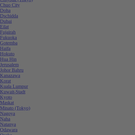
Chuo City
Doha
Dschidda
Dubai
Eilat
Fujairah
Fukuoka
Gotemba
Haifa
Hokuto
Hua Hin
Jerusalem
Johor Bahru
Kanazawa
Korat
Kuala Lumpur
Kuwait-Stadt
Kyoto
Maskat
Minato (Tokyo)
Nagoya
Naha
Natanya
Odawara