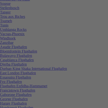
Sousse
Stellenbosch
Tanger
Trou aux Biches
Tsumeb
Tunis
Umhlanga Rocks
Vacoas-Phoenix
Windhoek
Zanzibar
Agadir Flughafen
Bloemfontein Flughafen
Bulawayo Flughafen
Casablanca Flughafen
Djerba Flughafen
Durban King Shaka International Flughafen
East London Flughafen
Essaouira Flughafen
Fez Flughafen
Flughafen Enfidha-Hammamet
Francistown Flughafen
Gaborone Flughafen
George Flughafen
Harare Flughafen
Hoedspruit Flughafen