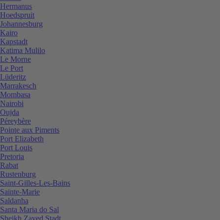
Hermanus
Hoedspruit
Johannesburg
Kairo
Kapstadt
Katima Mulilo
Le Morne
Le Port
Lüderitz
Marrakesch
Mombasa
Nairobi
Oujda
Péreybère
Pointe aux Piments
Port Elizabeth
Port Louis
Pretoria
Rabat
Rustenburg
Saint-Gilles-Les-Bains
Sainte-Marie
Saldanha
Santa Maria do Sal
Sheikh Zayed Stadt