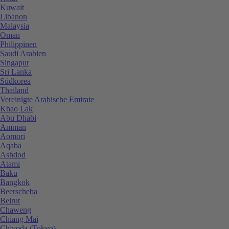
Kuwait
Libanon
Malaysia
Oman
Philippinen
Saudi Arabien
Singapur
Sri Lanka
Südkorea
Thailand
Vereinigte Arabische Emirate
Khao Lak
Abu Dhabi
Amman
Aomori
Aqaba
Ashdod
Atami
Baku
Bangkok
Beerscheba
Beirut
Chaweng
Chiang Mai
Chiyoda (Tokyo)