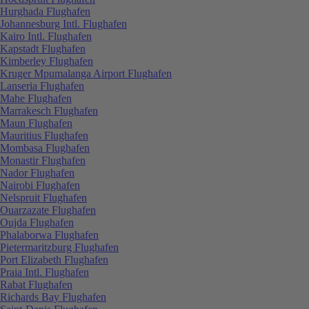
Hurghada Flughafen
Johannesburg Intl. Flughafen
Kairo Intl. Flughafen
Kapstadt Flughafen
Kimberley Flughafen
Kruger Mpumalanga Airport Flughafen
Lanseria Flughafen
Mahe Flughafen
Marrakesch Flughafen
Maun Flughafen
Mauritius Flughafen
Mombasa Flughafen
Monastir Flughafen
Nador Flughafen
Nairobi Flughafen
Nelspruit Flughafen
Ouarzazate Flughafen
Oujda Flughafen
Phalaborwa Flughafen
Pietermaritzburg Flughafen
Port Elizabeth Flughafen
Praia Intl. Flughafen
Rabat Flughafen
Richards Bay Flughafen