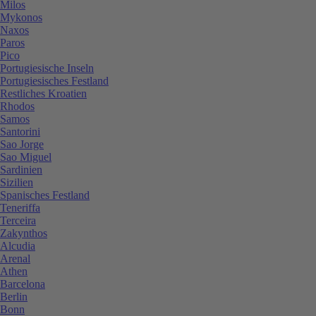
Milos
Mykonos
Naxos
Paros
Pico
Portugiesische Inseln
Portugiesisches Festland
Restliches Kroatien
Rhodos
Samos
Santorini
Sao Jorge
Sao Miguel
Sardinien
Sizilien
Spanisches Festland
Teneriffa
Terceira
Zakynthos
Alcudia
Arenal
Athen
Barcelona
Berlin
Bonn