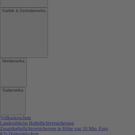
Karibik & Zentralamerika
Nordamerika
Südamerika
Vollkaskoschutz
Landesübliche Haftpflichtversicherung
Zusatzhaftpflichtversicherung in Höhe von 10 Mio. Euro
Kfz-Diebstahlschutz