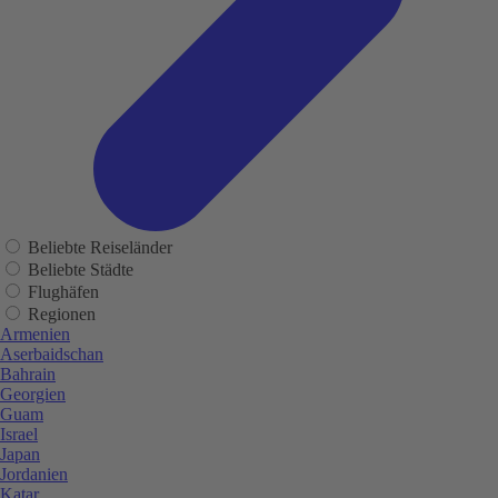
Beliebte Reiseländer
Beliebte Städte
Flughäfen
Regionen
Armenien
Aserbaidschan
Bahrain
Georgien
Guam
Israel
Japan
Jordanien
Katar