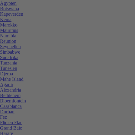
Ägypten
Botswana
Kapeverden
Kenia
Marokko
Mauritius
Namibia
Reunion
Seychellen
Simbabwe
Südafrika
Tanzania
Tunesien
Djerba
Mahe Island
Agadir
Alexandria
Bethlehem
Bloemfontein
Casablanca
Durban
Fez
Flic en Flac
Grand Baie
Harare