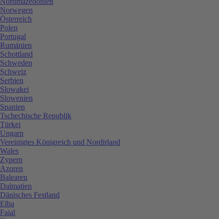
Nordmazedonien
Norwegen
Österreich
Polen
Portugal
Rumänien
Schottland
Schweden
Schweiz
Serbien
Slowakei
Slowenien
Spanien
Tschechische Republik
Türkei
Ungarn
Vereinigtes Königreich und Nordirland
Wales
Zypern
Azoren
Balearen
Dalmatien
Dänisches Festland
Elba
Faial