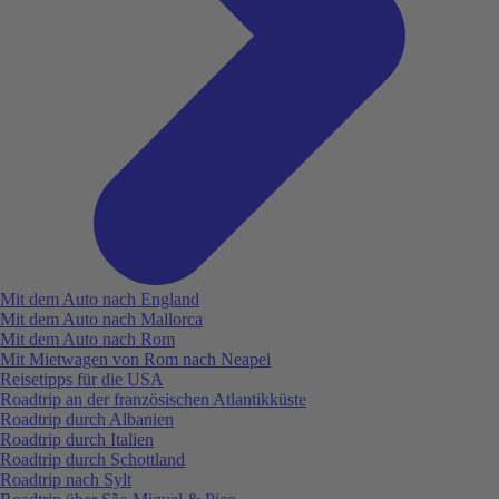
Mit dem Auto nach England
Mit dem Auto nach Mallorca
Mit dem Auto nach Rom
Mit Mietwagen von Rom nach Neapel
Reisetipps für die USA
Roadtrip an der französischen Atlantikküste
Roadtrip durch Albanien
Roadtrip durch Italien
Roadtrip durch Schottland
Roadtrip nach Sylt