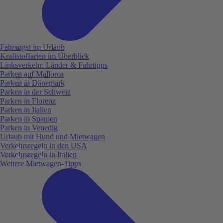
Fahrangst im Urlaub
Kraftstoffarten im Überblick
Linksverkehr: Länder & Fahrtipps
Parken auf Mallorca
Parken in Dänemark
Parken in der Schweiz
Parken in Florenz
Parken in Italien
Parken in Spanien
Parken in Venedig
Urlaub mit Hund und Mietwagen
Verkehrsregeln in den USA
Verkehrsregeln in Italien
Weitere Mietwagen-Tipps