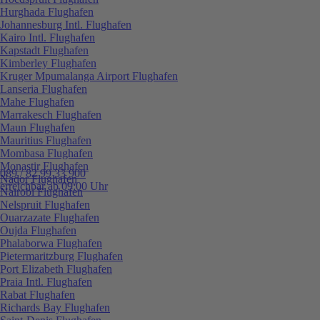
Hurghada Flughafen
Johannesburg Intl. Flughafen
Kairo Intl. Flughafen
Kapstadt Flughafen
Kimberley Flughafen
Kruger Mpumalanga Airport Flughafen
Lanseria Flughafen
Mahe Flughafen
Marrakesch Flughafen
Maun Flughafen
Mauritius Flughafen
Mombasa Flughafen
Monastir Flughafen
089 / 82 99 33 900
Nador Flughafen
erreichbar ab 09:00 Uhr
Nairobi Flughafen
Nelspruit Flughafen
Ouarzazate Flughafen
Oujda Flughafen
Phalaborwa Flughafen
Pietermaritzburg Flughafen
Port Elizabeth Flughafen
Praia Intl. Flughafen
Rabat Flughafen
Richards Bay Flughafen