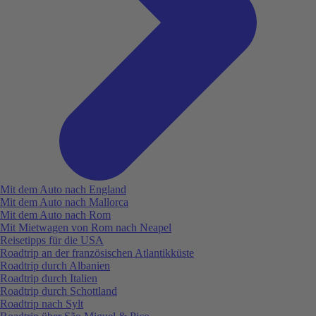
Mit dem Auto nach England
Mit dem Auto nach Mallorca
Mit dem Auto nach Rom
Mit Mietwagen von Rom nach Neapel
Reisetipps für die USA
Roadtrip an der französischen Atlantikküste
Roadtrip durch Albanien
Roadtrip durch Italien
Roadtrip durch Schottland
Roadtrip nach Sylt