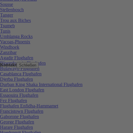
Sousse
Stellenbosch
Tanger
Trou aux Biches
Tsumeb
Tunis
Umhlanga Rocks
Vacoas-Phoenix
Windhoek
Zanzibar
Agadir Flughafen
Bloemfontein Flughafen
Kontakt
Schließen
Bulawayo Flughafen
Casablanca Flughafen
Djerba Flughafen
Durban King Shaka International Flughafen
East London Flughafen
Essaouira Flughafen
Fez Flughafen
Flughafen Enfidha-Hammamet
Francistown Flughafen
Gaborone Flughafen
George Flughafen
Harare Flughafen
Hoedspruit Flughafen