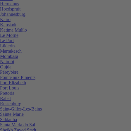
Hermanus
Hoedspruit
Johannesburg
Kairo
Kapstadt
Katima Mulilo
Le Morne
Le Port
Lüderitz
Marrakesch
Mombasa
Nairobi
Oujda
Péreybère
Pointe aux Piments
Port Elizabeth
Port Louis
Pretoria
Rabat
Rustenburg
Saint-Gilles-Les-Bains
Sainte-Marie
Saldanha
Santa Maria do Sal
Sheikh Zayed Stadt