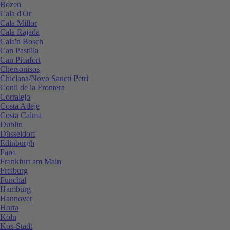
Bozen
Cala d'Or
Cala Millor
Cala Rajada
Cala'n Bosch
Can Pastilla
Can Picafort
Chersonisos
Chiclana/Novo Sancti Petri
Conil de la Frontera
Corralejo
Costa Adeje
Costa Calma
Dublin
Düsseldorf
Edinburgh
Faro
Frankfurt am Main
Freiburg
Funchal
Hamburg
Hannover
Horta
Köln
Kos-Stadt