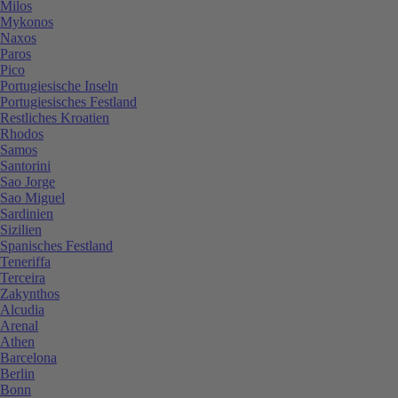
Milos
Mykonos
Naxos
Paros
Pico
Portugiesische Inseln
Portugiesisches Festland
Restliches Kroatien
Rhodos
Samos
Santorini
Sao Jorge
Sao Miguel
Sardinien
Sizilien
Spanisches Festland
Teneriffa
Terceira
Zakynthos
Alcudia
Arenal
Athen
Barcelona
Berlin
Bonn