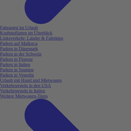
Fahrangst im Urlaub
Kraftstoffarten im Überblick
Linksverkehr: Länder & Fahrtipps
Parken auf Mallorca
Parken in Dänemark
Parken in der Schweiz
Parken in Florenz
Parken in Italien
Parken in Spanien
Parken in Venedig
Urlaub mit Hund und Mietwagen
Verkehrsregeln in den USA
Verkehrsregeln in Italien
Weitere Mietwagen-Tipps