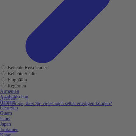
Beliebte Reiseländer
Beliebte Städte
Flughäfen
Regionen
Armenien
Aserbaidschan
Account
Bahrain
Wussten Sie, dass Sie vieles auch selbst erledigen können?
Georgien
Guam
Israel
Japan
Jordanien
Katar