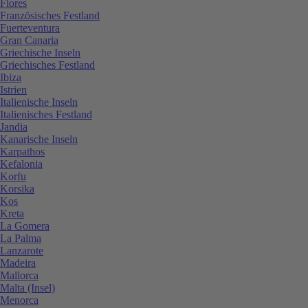
Flores
Französisches Festland
Fuerteventura
Gran Canaria
Griechische Inseln
Griechisches Festland
Ibiza
Istrien
Italienische Inseln
Italienisches Festland
Jandia
Kanarische Inseln
Karpathos
Kefalonia
Korfu
Korsika
Kos
Kreta
La Gomera
La Palma
Lanzarote
Madeira
Mallorca
Malta (Insel)
Menorca