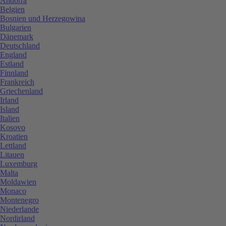
Andorra
Belgien
Bosnien und Herzegowina
Bulgarien
Dänemark
Deutschland
England
Estland
Finnland
Frankreich
Griechenland
Irland
Island
Italien
Kosovo
Kroatien
Lettland
Litauen
Luxemburg
Malta
Moldawien
Monaco
Montenegro
Niederlande
Nordirland