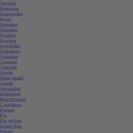
Ägypten
Botswana
Kapeverden
Kenia
Marokko
Mauritius
Namibia
Reunion
Seychellen
Simbabwe
Südafrika
Tanzania
Tunesien
Djerba
Mahe Island
Agadir
Alexandria
Bethlehem
Bloemfontein
Casablanca
Durban
Fez
Flic en Flac
Grand Baie
Harare