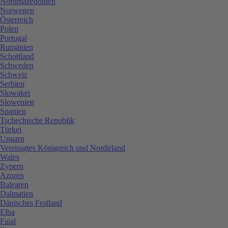
Nordmazedonien
Norwegen
Österreich
Polen
Portugal
Rumänien
Schottland
Schweden
Schweiz
Serbien
Slowakei
Slowenien
Spanien
Tschechische Republik
Türkei
Ungarn
Vereinigtes Königreich und Nordirland
Wales
Zypern
Azoren
Balearen
Dalmatien
Dänisches Festland
Elba
Faial