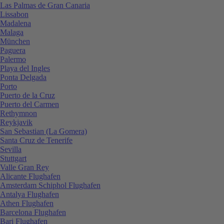
Las Palmas de Gran Canaria
Lissabon
Madalena
Malaga
München
Paguera
Palermo
Playa del Ingles
Ponta Delgada
Porto
Puerto de la Cruz
Puerto del Carmen
Rethymnon
Reykjavik
San Sebastian (La Gomera)
Santa Cruz de Tenerife
Sevilla
Stuttgart
Valle Gran Rey
Alicante Flughafen
Amsterdam Schiphol Flughafen
Antalya Flughafen
Athen Flughafen
Barcelona Flughafen
Bari Flughafen