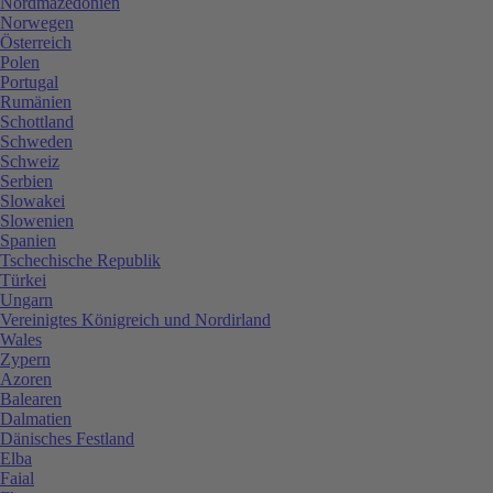
Nordmazedonien
Norwegen
Österreich
Polen
Portugal
Rumänien
Schottland
Schweden
Schweiz
Serbien
Slowakei
Slowenien
Spanien
Tschechische Republik
Türkei
Ungarn
Vereinigtes Königreich und Nordirland
Wales
Zypern
Azoren
Balearen
Dalmatien
Dänisches Festland
Elba
Faial