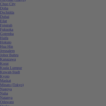
Chuo City
Doha
Dschidda
Dubai
Eilat
Fujairah
Fukuoka
Gotemba
Haifa
Hokuto
Hua Hin
Jerusalem
Johor Bahru
Kanazawa
Korat
Kuala Lumpur
Kuwait-Stadt
Kyoto
Maskat
Minato (Tokyo)
Nagoya
Naha
Natanya
Odawara