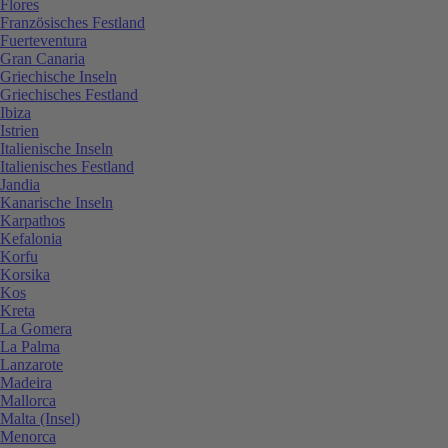
Flores
Französisches Festland
Fuerteventura
Gran Canaria
Griechische Inseln
Griechisches Festland
Ibiza
Istrien
Italienische Inseln
Italienisches Festland
Jandia
Kanarische Inseln
Karpathos
Kefalonia
Korfu
Korsika
Kos
Kreta
La Gomera
La Palma
Lanzarote
Madeira
Mallorca
Malta (Insel)
Menorca