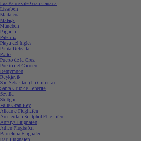
Las Palmas de Gran Canaria
Lissabon
Madalena
Malaga
München
Paguera
Palermo
Playa del Ingles
Ponta Delgada
Porto
Puerto de la Cruz
Puerto del Carmen
Rethymnon
Reykjavik
San Sebastian (La Gomera)
Santa Cruz de Tenerife
Sevilla
Stuttgart
Valle Gran Rey
Alicante Flughafen
Amsterdam Schiphol Flughafen
Antalya Flughafen
Athen Flughafen
Barcelona Flughafen
Bari Flughafen