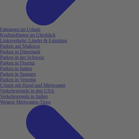
Fahrangst im Urlaub
Kraftstoffarten im Überblick
Linksverkehr: Länder & Fahrtipps
Parken auf Mallorca
Parken in Dänemark
Parken in der Schweiz
Parken in Florenz
Parken in Italien
Parken in Spanien
Parken in Venedig
Urlaub mit Hund und Mietwagen
Verkehrsregeln in den USA
Verkehrsregeln in Italien
Weitere Mietwagen-Tipps