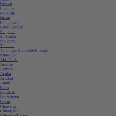
Kuwait
Libanon
Malaysia
Oman
Philippinen
Saudi Arabien
Singapur
Sri Lanka
Südkorea
Thailand
Vereinigte Arabische Emirate
Khao Lak
Abu Dhabi
Amman
Aomori
Aqaba
Ashdod
Atami
Baku
Bangkok
Beerscheba
Beirut
Chaweng
Chiang Mai
Chiyoda (Tokyo)