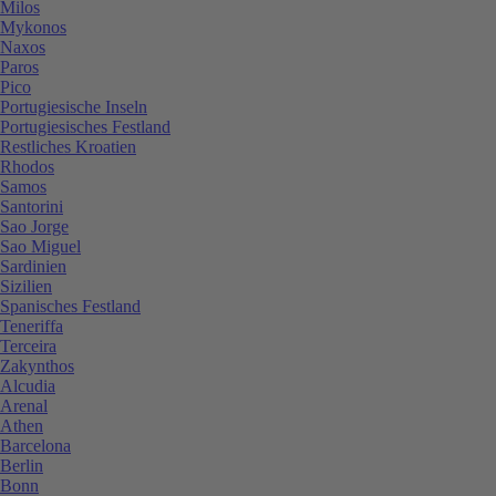
Milos
Mykonos
Naxos
Paros
Pico
Portugiesische Inseln
Portugiesisches Festland
Restliches Kroatien
Rhodos
Samos
Santorini
Sao Jorge
Sao Miguel
Sardinien
Sizilien
Spanisches Festland
Teneriffa
Terceira
Zakynthos
Alcudia
Arenal
Athen
Barcelona
Berlin
Bonn