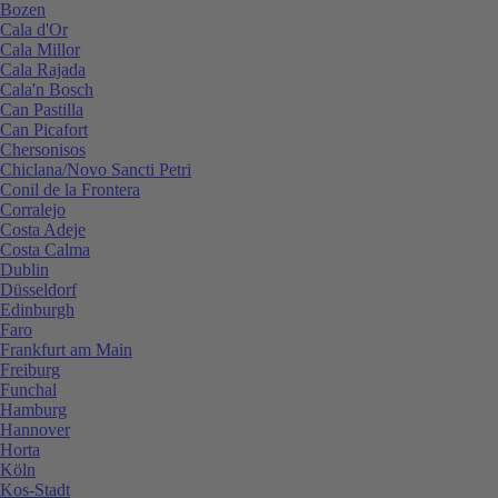
Bozen
Cala d'Or
Cala Millor
Cala Rajada
Cala'n Bosch
Can Pastilla
Can Picafort
Chersonisos
Chiclana/Novo Sancti Petri
Conil de la Frontera
Corralejo
Costa Adeje
Costa Calma
Dublin
Düsseldorf
Edinburgh
Faro
Frankfurt am Main
Freiburg
Funchal
Hamburg
Hannover
Horta
Köln
Kos-Stadt