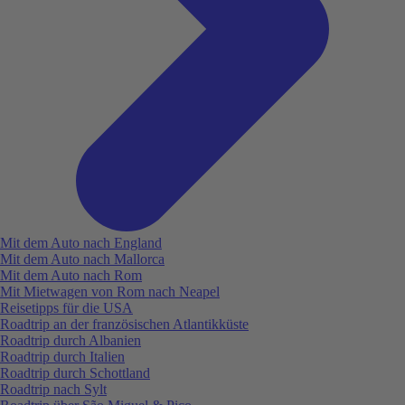
Mit dem Auto nach England
Mit dem Auto nach Mallorca
Mit dem Auto nach Rom
Mit Mietwagen von Rom nach Neapel
Reisetipps für die USA
Roadtrip an der französischen Atlantikküste
Roadtrip durch Albanien
Roadtrip durch Italien
Roadtrip durch Schottland
Roadtrip nach Sylt