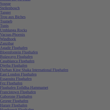
Sousse
Stellenbosch
Tanger
Trou aux Biches
Tsumeb
Tunis
Umhlanga Rocks
Vacoas-Phoenix
Windhoek
Zanzibar
Agadir Flughafen
Bloemfontein Flughafen
Bulawayo Flughafen
Casablanca Flughafen
Djerba Flughafen
Durban King Shaka International Flughafen
East London Flughafen
Essaouira Flughafen
Fez Flughafen
Flughafen Enfidha-Hammamet
Francistown Flughafen
Gaborone Flughafen
George Flughafen
Harare Flughafen
Hoedspruit Flughafen