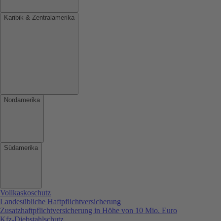
Karibik & Zentralamerika
Nordamerika
Südamerika
Vollkaskoschutz
Landesübliche Haftpflichtversicherung
Zusatzhaftpflichtversicherung in Höhe von 10 Mio. Euro
Kfz-Diebstahlschutz