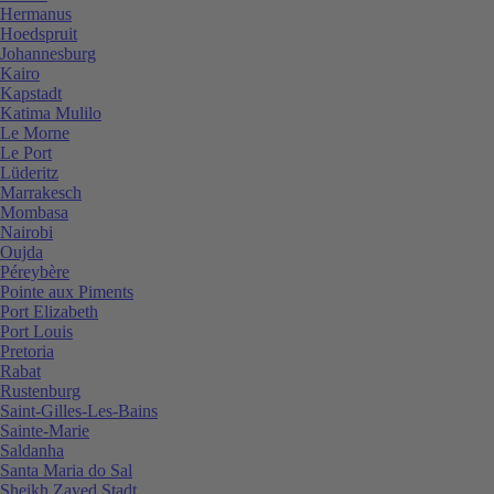
Hermanus
Hoedspruit
Johannesburg
Kairo
Kapstadt
Katima Mulilo
Le Morne
Le Port
Lüderitz
Marrakesch
Mombasa
Nairobi
Oujda
Péreybère
Pointe aux Piments
Port Elizabeth
Port Louis
Pretoria
Rabat
Rustenburg
Saint-Gilles-Les-Bains
Sainte-Marie
Saldanha
Santa Maria do Sal
Sheikh Zayed Stadt