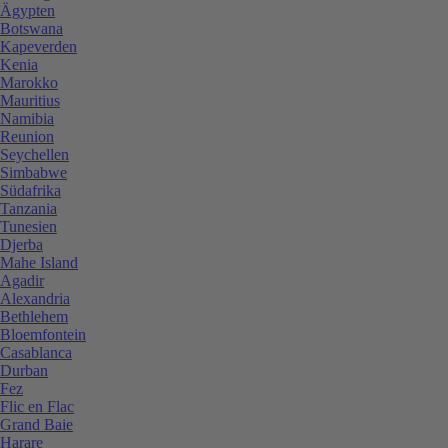
Ägypten
Botswana
Kapeverden
Kenia
Marokko
Mauritius
Namibia
Reunion
Seychellen
Simbabwe
Südafrika
Tanzania
Tunesien
Djerba
Mahe Island
Agadir
Alexandria
Bethlehem
Bloemfontein
Casablanca
Durban
Fez
Flic en Flac
Grand Baie
Harare