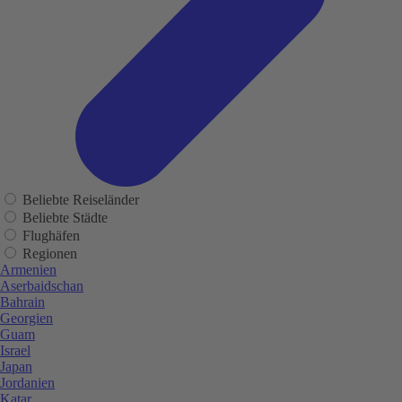
Beliebte Reiseländer
Beliebte Städte
Flughäfen
Regionen
Armenien
Aserbaidschan
Bahrain
Georgien
Guam
Israel
Japan
Jordanien
Katar