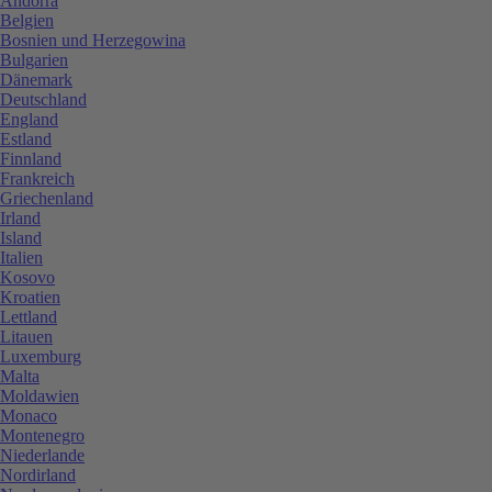
Andorra
Belgien
Bosnien und Herzegowina
Bulgarien
Dänemark
Deutschland
England
Estland
Finnland
Frankreich
Griechenland
Irland
Island
Italien
Kosovo
Kroatien
Lettland
Litauen
Luxemburg
Malta
Moldawien
Monaco
Montenegro
Niederlande
Nordirland