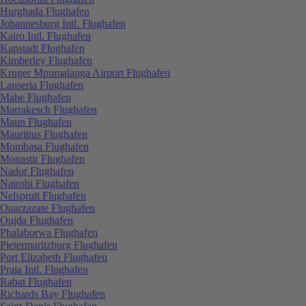
Hurghada Flughafen
Johannesburg Intl. Flughafen
Kairo Intl. Flughafen
Kapstadt Flughafen
Kimberley Flughafen
Kruger Mpumalanga Airport Flughafen
Lanseria Flughafen
Mahe Flughafen
Marrakesch Flughafen
Maun Flughafen
Mauritius Flughafen
Mombasa Flughafen
Monastir Flughafen
Nador Flughafen
Nairobi Flughafen
Nelspruit Flughafen
Ouarzazate Flughafen
Oujda Flughafen
Phalaborwa Flughafen
Pietermaritzburg Flughafen
Port Elizabeth Flughafen
Praia Intl. Flughafen
Rabat Flughafen
Richards Bay Flughafen