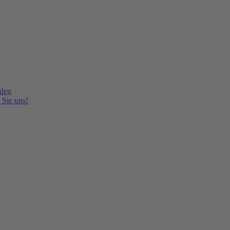
lden
 Sie uns!