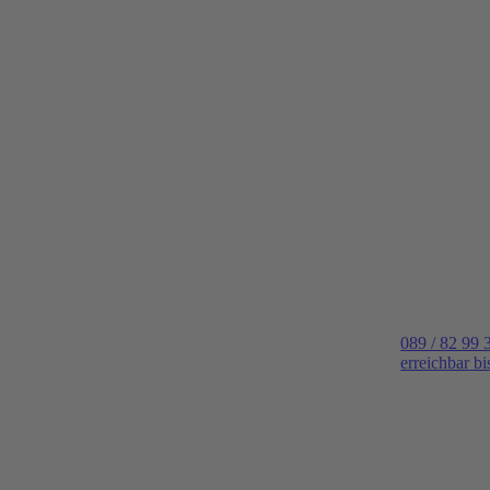
089 / 82 99 
erreichbar b