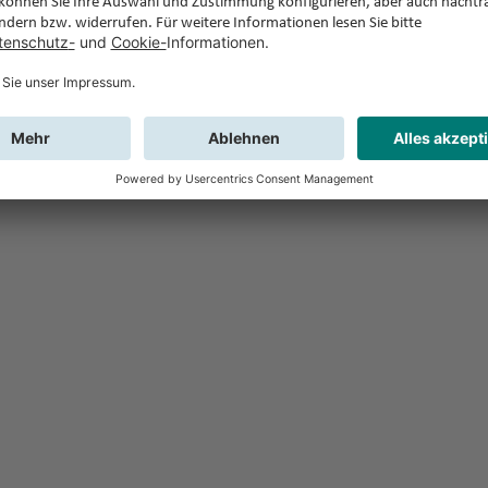
Feedback
Sie haben Fr
Buchung?