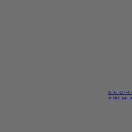
089 / 82 99 
erreichbar a