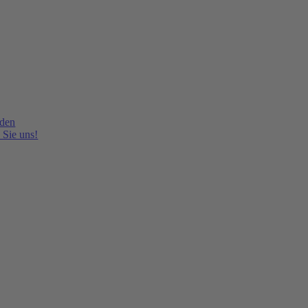
lden
 Sie uns!