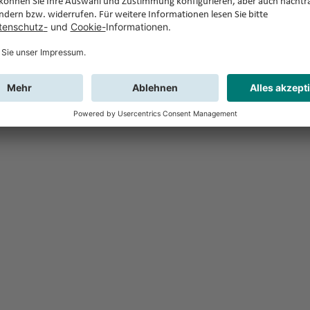
Feedback
Sie haben Fr
Buchung?