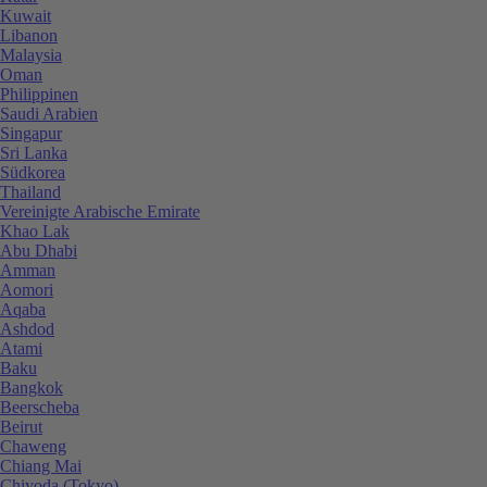
Kuwait
Libanon
Malaysia
Oman
Philippinen
Saudi Arabien
Singapur
Sri Lanka
Südkorea
Thailand
Vereinigte Arabische Emirate
Khao Lak
Abu Dhabi
Amman
Aomori
Aqaba
Ashdod
Atami
Baku
Bangkok
Beerscheba
Beirut
Chaweng
Chiang Mai
Chiyoda (Tokyo)