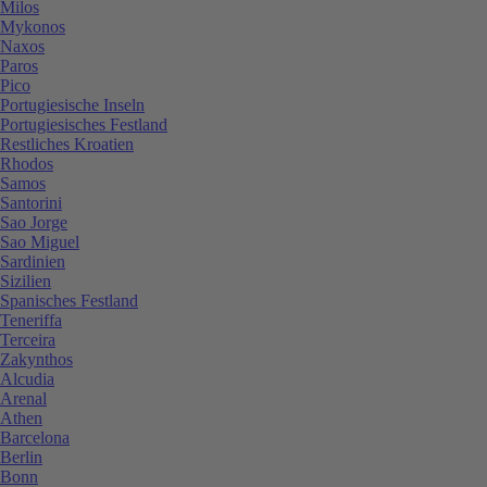
Milos
Mykonos
Naxos
Paros
Pico
Portugiesische Inseln
Portugiesisches Festland
Restliches Kroatien
Rhodos
Samos
Santorini
Sao Jorge
Sao Miguel
Sardinien
Sizilien
Spanisches Festland
Teneriffa
Terceira
Zakynthos
Alcudia
Arenal
Athen
Barcelona
Berlin
Bonn