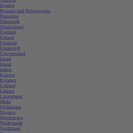
Andorra
Belgien
Bosnien und Herzegowina
Bulgarien
Dänemark
Deutschland
England
Estland
Finnland
Frankreich
Griechenland
Irland
Island
Italien
Kosovo
Kroatien
Lettland
Litauen
Luxemburg
Malta
Moldawien
Monaco
Montenegro
Niederlande
Nordirland