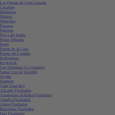
Las Palmas de Gran Canaria
Lissabon
Madalena
Malaga
München
Paguera
Palermo
Playa del Ingles
Ponta Delgada
Porto
Puerto de la Cruz
Puerto del Carmen
Rethymnon
Reykjavik
San Sebastian (La Gomera)
Santa Cruz de Tenerife
Sevilla
Stuttgart
Valle Gran Rey
Alicante Flughafen
Amsterdam Schiphol Flughafen
Antalya Flughafen
Athen Flughafen
Barcelona Flughafen
Bari Flughafen