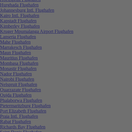
Hurghada Flughafen
Johannesburg Intl. Flughafen
Kairo Intl. Flughafen
Kapstadt Flughafen
Kimberley Flughafen
Kruger Mpumalanga Airport Flughafen
Lanseria Flughafen
Mahe Flughafen
Marrakesch Flughafen
Maun Flughafen
Mauritius Flughafen
Mombasa Flughafen
Monastir Flughafen
Nador Flughafen
Nairobi Flughafen
Nelspruit Flughafen
Ouarzazate Flughafen
Oujda Flughafen
Phalaborwa Flughafen
Pietermaritzburg Flughafen
Port Elizabeth Flughafen
Praia Intl. Flughafen
Rabat Flughafen
Richards Bay Flughafen