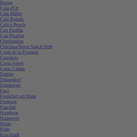
Bozen
Cala d'Or
Cala Millor
Cala Rajada
Cala'n Bosch
Can Pastilla
Can Picafort
Chersonisos
Chiclana/Novo Sancti Petri
Conil de la Frontera
Corralejo
Costa Adeje
Costa Calma
Dublin
Düsseldorf
Edinburgh
Faro
Frankfurt am Main
Freiburg
Funchal
Hamburg
Hannover
Horta
Köln
Kos-Stadt