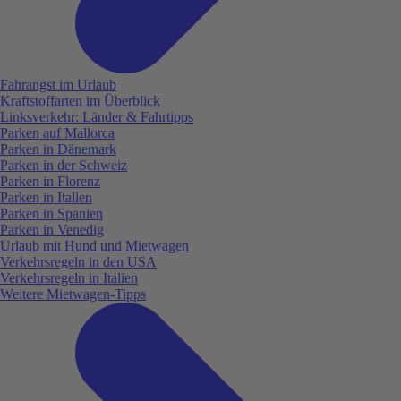
Fahrangst im Urlaub
Kraftstoffarten im Überblick
Linksverkehr: Länder & Fahrtipps
Parken auf Mallorca
Parken in Dänemark
Parken in der Schweiz
Parken in Florenz
Parken in Italien
Parken in Spanien
Parken in Venedig
Urlaub mit Hund und Mietwagen
Verkehrsregeln in den USA
Verkehrsregeln in Italien
Weitere Mietwagen-Tipps