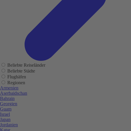
Beliebte Reiseländer
Beliebte Städte
Flughäfen
Regionen
Armenien
Aserbaidschan
Bahrain
Georgien
Guam
Israel
Japan
Jordanien
Katar