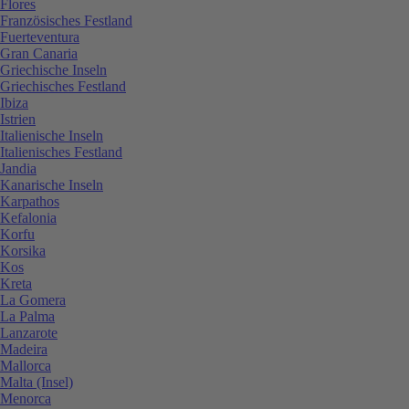
Flores
Französisches Festland
Fuerteventura
Gran Canaria
Griechische Inseln
Griechisches Festland
Ibiza
Istrien
Italienische Inseln
Italienisches Festland
Jandia
Kanarische Inseln
Karpathos
Kefalonia
Korfu
Korsika
Kos
Kreta
La Gomera
La Palma
Lanzarote
Madeira
Mallorca
Malta (Insel)
Menorca