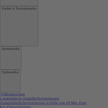
Karibik & Zentralamerika
Nordamerika
Südamerika
Vollkaskoschutz
Landesübliche Haftpflichtversicherung
Zusatzhaftpflichtversicherung in Höhe von 10 Mio. Euro
Kfz-Diebstahlschutz