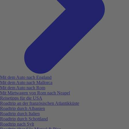
Mit dem Auto nach England
Mit dem Auto nach Mallorca
Mit dem Auto nach Rom
Mit Mietwagen von Rom nach Neapel
Reisetipps für die USA
Roadtrip an der französischen Atlantikküste
Roadtrip durch Albanien
Roadtrip durch Italien
Roadtrip durch Schottland
Roadtrip nach Sylt