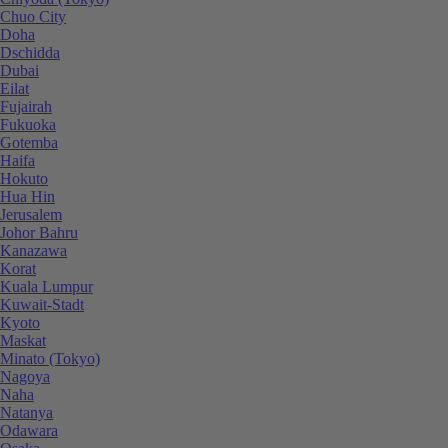
Chuo City
Doha
Dschidda
Dubai
Eilat
Fujairah
Fukuoka
Gotemba
Haifa
Hokuto
Hua Hin
Jerusalem
Johor Bahru
Kanazawa
Korat
Kuala Lumpur
Kuwait-Stadt
Kyoto
Maskat
Minato (Tokyo)
Nagoya
Naha
Natanya
Odawara