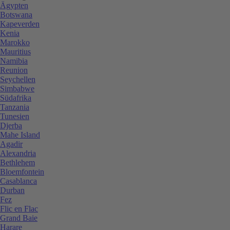
Ägypten
Botswana
Kapeverden
Kenia
Marokko
Mauritius
Namibia
Reunion
Seychellen
Simbabwe
Südafrika
Tanzania
Tunesien
Djerba
Mahe Island
Agadir
Alexandria
Bethlehem
Bloemfontein
Casablanca
Durban
Fez
Flic en Flac
Grand Baie
Harare