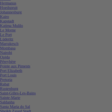
Hermanus
Hoedspruit
Johannesburg
Kairo
Kapstadt
Katima Mulilo
Le Morne
Le Port
Lüderitz
Marrakesch
Mombasa
Nairobi
Oujda
Péreybère
Pointe aux Piments
Port Elizabeth
Port Louis
Pretoria
Rabat
Rustenburg
Saint-Gilles-Les-Bains
Sainte-Marie
Saldanha
Santa Maria do Sal
Sheikh Zayed Stadt