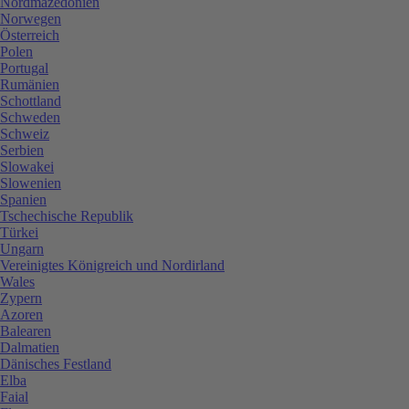
Nordmazedonien
Norwegen
Österreich
Polen
Portugal
Rumänien
Schottland
Schweden
Schweiz
Serbien
Slowakei
Slowenien
Spanien
Tschechische Republik
Türkei
Ungarn
Vereinigtes Königreich und Nordirland
Wales
Zypern
Azoren
Balearen
Dalmatien
Dänisches Festland
Elba
Faial