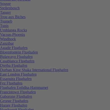
Sousse
Stellenbosch
Tanger
Trou aux Biches
Tsumeb
Tunis
Umhlanga Rocks
Vacoas-Phoenix
Windhoek
Zanzibar
Agadir Flughafen
Bloemfontein Flughafen
Bulawayo Flughafen
Casablanca Flughafen
Djerba Flughafen
Durban King Shaka International Flughafen
East London Flughafen
Essaouira Flughafen
Fez Flughafen
Flughafen Enfidha-Hammamet
Francistown Flughafen
Gaborone Flughafen
George Flughafen
Harare Flughafen
Hoedspruit Flughafen