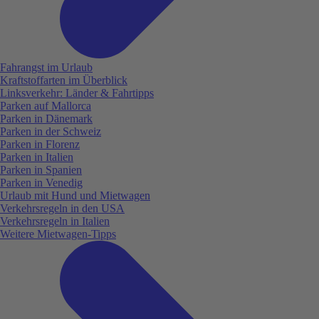
Fahrangst im Urlaub
Kraftstoffarten im Überblick
Linksverkehr: Länder & Fahrtipps
Parken auf Mallorca
Parken in Dänemark
Parken in der Schweiz
Parken in Florenz
Parken in Italien
Parken in Spanien
Parken in Venedig
Urlaub mit Hund und Mietwagen
Verkehrsregeln in den USA
Verkehrsregeln in Italien
Weitere Mietwagen-Tipps