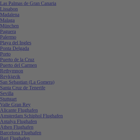
Las Palmas de Gran Canaria
Lissabon
Madalena
Malaga
München
Paguera
Palermo
Playa del Ingles
Ponta Delgada
Porto
Puerto de la Cruz
Puerto del Carmen
Rethymnon
Reykjavik
San Sebastian (La Gomera)
Santa Cruz de Tenerife
Sevilla
Stuttgart
Valle Gran Rey
Alicante Flughafen
Amsterdam Schiphol Flughafen
Antalya Flughafen
Athen Flughafen
Barcelona Flughafen
Bari Flughafen