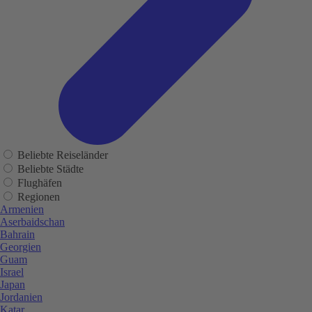
Beliebte Reiseländer
Beliebte Städte
Flughäfen
Regionen
Armenien
Aserbaidschan
Bahrain
Georgien
Guam
Israel
Japan
Jordanien
Katar