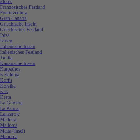
Flores
Französisches Festland
Fuerteventura
Gran Canaria
Griechische Inseln
Griechisches Festland
Ibiza
Istrien
Italienische Inseln
Italienisches Festland
Jandia
Kanarische Inseln
Karpathos
Kefalonia
Korfu
Korsika
Kos
Kreta
La Gomera
La Palma
Lanzarote
Madeira
Mallorca
Malta (Insel)
Menorca