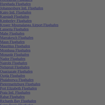
Hurghada Flughafen
Johannesburg Intl. Flughafen
Kairo Intl. Flughafen
Kapstadt Flughafen
Kimberley Flughafen
Kruger Mpumalanga Airport Flughafen
Lanseria Flughafen
Mahe Flughafen
Marrakesch Flughafen
Maun Flughafen
Mauritius Flughafen
Mombasa Flughafen
Monastir Flughafen
Nador Flughafen
Nairobi Flughafen
Nelspruit Flughafen
Ouarzazate Flughafen
Oujda Flughafen
Phalaborwa Flughafen
Pietermaritzburg Flughafen
Port Elizabeth Flughafen
Praia Intl. Flughafen
Rabat Flughafen
Richards Bay Flughafen