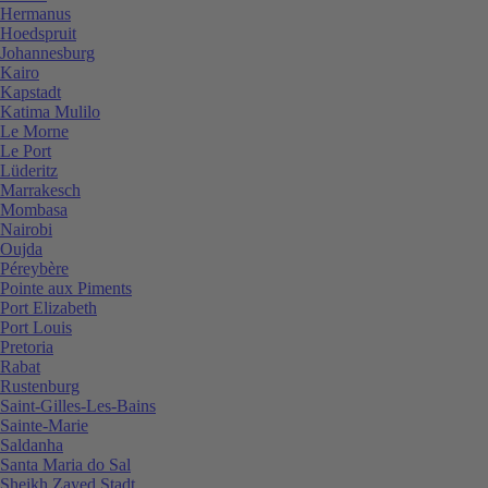
Hermanus
Hoedspruit
Johannesburg
Kairo
Kapstadt
Katima Mulilo
Le Morne
Le Port
Lüderitz
Marrakesch
Mombasa
Nairobi
Oujda
Péreybère
Pointe aux Piments
Port Elizabeth
Port Louis
Pretoria
Rabat
Rustenburg
Saint-Gilles-Les-Bains
Sainte-Marie
Saldanha
Santa Maria do Sal
Sheikh Zayed Stadt