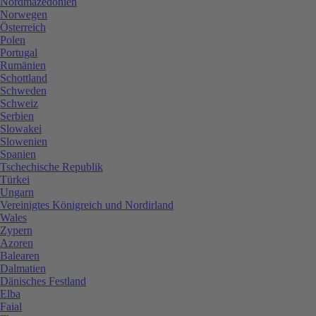
Nordmazedonien
Norwegen
Österreich
Polen
Portugal
Rumänien
Schottland
Schweden
Schweiz
Serbien
Slowakei
Slowenien
Spanien
Tschechische Republik
Türkei
Ungarn
Vereinigtes Königreich und Nordirland
Wales
Zypern
Azoren
Balearen
Dalmatien
Dänisches Festland
Elba
Faial