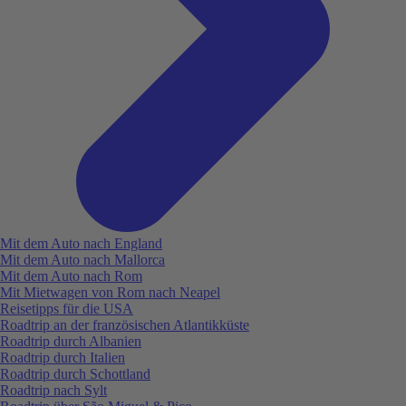
Mit dem Auto nach England
Mit dem Auto nach Mallorca
Mit dem Auto nach Rom
Mit Mietwagen von Rom nach Neapel
Reisetipps für die USA
Roadtrip an der französischen Atlantikküste
Roadtrip durch Albanien
Roadtrip durch Italien
Roadtrip durch Schottland
Roadtrip nach Sylt