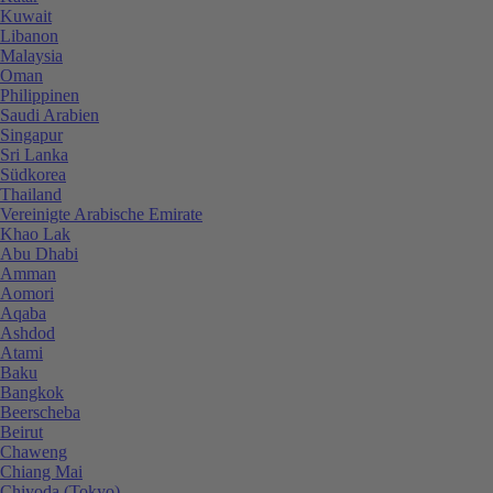
Kuwait
Libanon
Malaysia
Oman
Philippinen
Saudi Arabien
Singapur
Sri Lanka
Südkorea
Thailand
Vereinigte Arabische Emirate
Khao Lak
Abu Dhabi
Amman
Aomori
Aqaba
Ashdod
Atami
Baku
Bangkok
Beerscheba
Beirut
Chaweng
Chiang Mai
Chiyoda (Tokyo)