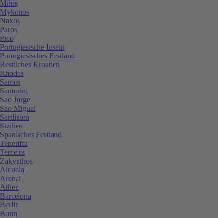
Milos
Mykonos
Naxos
Paros
Pico
Portugiesische Inseln
Portugiesisches Festland
Restliches Kroatien
Rhodos
Samos
Santorini
Sao Jorge
Sao Miguel
Sardinien
Sizilien
Spanisches Festland
Teneriffa
Terceira
Zakynthos
Alcudia
Arenal
Athen
Barcelona
Berlin
Bonn