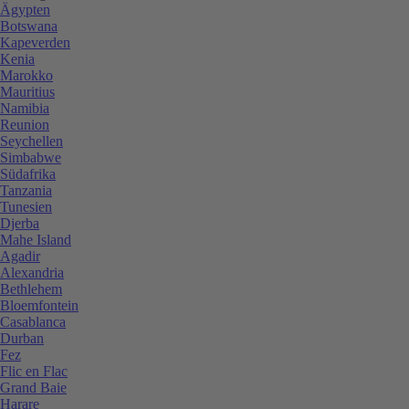
Ägypten
Botswana
Kapeverden
Kenia
Marokko
Mauritius
Namibia
Reunion
Seychellen
Simbabwe
Südafrika
Tanzania
Tunesien
Djerba
Mahe Island
Agadir
Alexandria
Bethlehem
Bloemfontein
Casablanca
Durban
Fez
Flic en Flac
Grand Baie
Harare