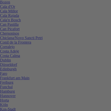
Bozen
Cala d'Or
Cala Millor
Cala Rajada
Cala'n Bosch
Can Pastilla
Can Picafort
Chersonisos
Chiclana/Novo Sancti Petri
Conil de la Frontera
Corralejo
Costa Adeje
Costa Calma
Dublin
Düsseldorf
Edinburgh
Faro
Frankfurt am Main
Freiburg
Funchal
Hamburg
Hannover
Horta
Köln
Kos-Stadt