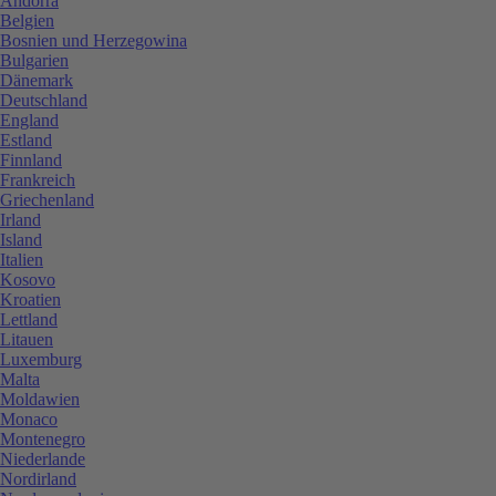
Andorra
Belgien
Bosnien und Herzegowina
Bulgarien
Dänemark
Deutschland
England
Estland
Finnland
Frankreich
Griechenland
Irland
Island
Italien
Kosovo
Kroatien
Lettland
Litauen
Luxemburg
Malta
Moldawien
Monaco
Montenegro
Niederlande
Nordirland