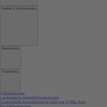
Karibik & Zentralamerika
Nordamerika
Südamerika
Vollkaskoschutz
Landesübliche Haftpflichtversicherung
Zusatzhaftpflichtversicherung in Höhe von 10 Mio. Euro
Kfz-Diebstahlschutz