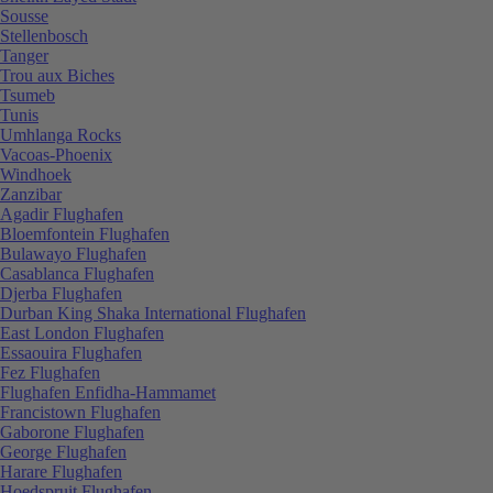
Sousse
Stellenbosch
Tanger
Trou aux Biches
Tsumeb
Tunis
Umhlanga Rocks
Vacoas-Phoenix
Windhoek
Zanzibar
Agadir Flughafen
Bloemfontein Flughafen
Bulawayo Flughafen
Casablanca Flughafen
Djerba Flughafen
Durban King Shaka International Flughafen
East London Flughafen
Essaouira Flughafen
Fez Flughafen
Flughafen Enfidha-Hammamet
Francistown Flughafen
Gaborone Flughafen
George Flughafen
Harare Flughafen
Hoedspruit Flughafen