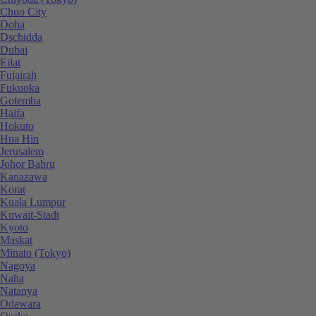
Chuo City
Doha
Dschidda
Dubai
Eilat
Fujairah
Fukuoka
Gotemba
Haifa
Hokuto
Hua Hin
Jerusalem
Johor Bahru
Kanazawa
Korat
Kuala Lumpur
Kuwait-Stadt
Kyoto
Maskat
Minato (Tokyo)
Nagoya
Naha
Natanya
Odawara