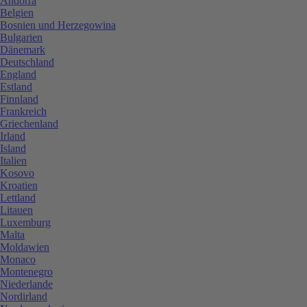
Andorra
Belgien
Bosnien und Herzegowina
Bulgarien
Dänemark
Deutschland
England
Estland
Finnland
Frankreich
Griechenland
Irland
Island
Italien
Kosovo
Kroatien
Lettland
Litauen
Luxemburg
Malta
Moldawien
Monaco
Montenegro
Niederlande
Nordirland