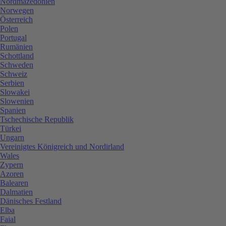
Nordmazedonien
Norwegen
Österreich
Polen
Portugal
Rumänien
Schottland
Schweden
Schweiz
Serbien
Slowakei
Slowenien
Spanien
Tschechische Republik
Türkei
Ungarn
Vereinigtes Königreich und Nordirland
Wales
Zypern
Azoren
Balearen
Dalmatien
Dänisches Festland
Elba
Faial