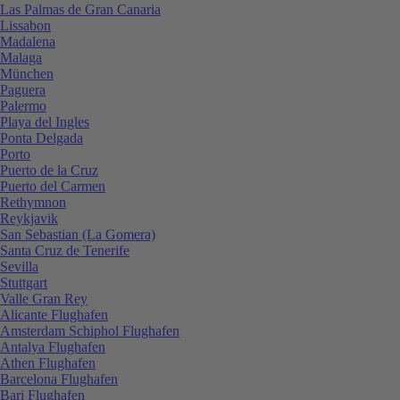
Las Palmas de Gran Canaria
Lissabon
Madalena
Malaga
München
Paguera
Palermo
Playa del Ingles
Ponta Delgada
Porto
Puerto de la Cruz
Puerto del Carmen
Rethymnon
Reykjavik
San Sebastian (La Gomera)
Santa Cruz de Tenerife
Sevilla
Stuttgart
Valle Gran Rey
Alicante Flughafen
Amsterdam Schiphol Flughafen
Antalya Flughafen
Athen Flughafen
Barcelona Flughafen
Bari Flughafen