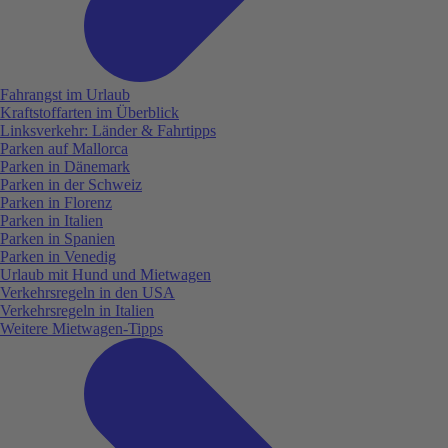
Fahrangst im Urlaub
Kraftstoffarten im Überblick
Linksverkehr: Länder & Fahrtipps
Parken auf Mallorca
Parken in Dänemark
Parken in der Schweiz
Parken in Florenz
Parken in Italien
Parken in Spanien
Parken in Venedig
Urlaub mit Hund und Mietwagen
Verkehrsregeln in den USA
Verkehrsregeln in Italien
Weitere Mietwagen-Tipps