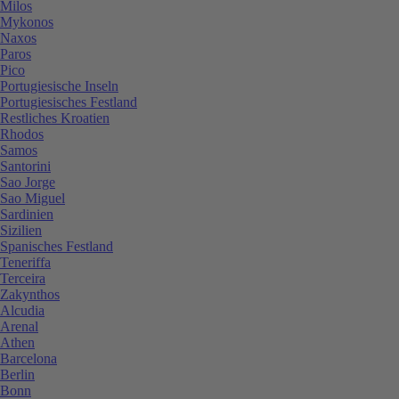
Milos
Mykonos
Naxos
Paros
Pico
Portugiesische Inseln
Portugiesisches Festland
Restliches Kroatien
Rhodos
Samos
Santorini
Sao Jorge
Sao Miguel
Sardinien
Sizilien
Spanisches Festland
Teneriffa
Terceira
Zakynthos
Alcudia
Arenal
Athen
Barcelona
Berlin
Bonn