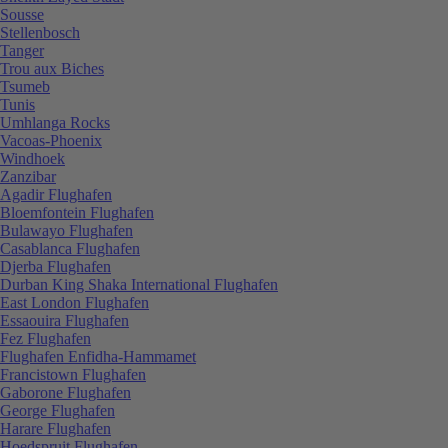
Sousse
Stellenbosch
Tanger
Trou aux Biches
Tsumeb
Tunis
Umhlanga Rocks
Vacoas-Phoenix
Windhoek
Zanzibar
Agadir Flughafen
Bloemfontein Flughafen
Bulawayo Flughafen
Casablanca Flughafen
Djerba Flughafen
Durban King Shaka International Flughafen
East London Flughafen
Essaouira Flughafen
Fez Flughafen
Flughafen Enfidha-Hammamet
Francistown Flughafen
Gaborone Flughafen
George Flughafen
Harare Flughafen
Hoedspruit Flughafen