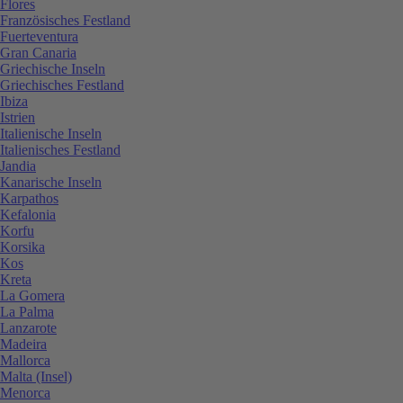
Flores
Französisches Festland
Fuerteventura
Gran Canaria
Griechische Inseln
Griechisches Festland
Ibiza
Istrien
Italienische Inseln
Italienisches Festland
Jandia
Kanarische Inseln
Karpathos
Kefalonia
Korfu
Korsika
Kos
Kreta
La Gomera
La Palma
Lanzarote
Madeira
Mallorca
Malta (Insel)
Menorca