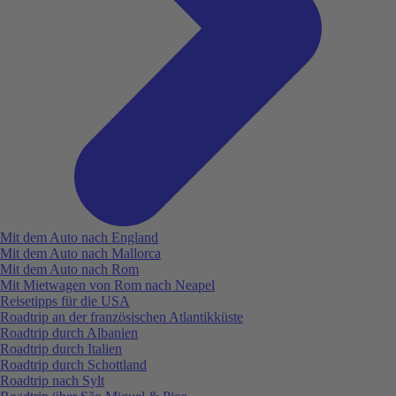
Mit dem Auto nach England
Mit dem Auto nach Mallorca
Mit dem Auto nach Rom
Mit Mietwagen von Rom nach Neapel
Reisetipps für die USA
Roadtrip an der französischen Atlantikküste
Roadtrip durch Albanien
Roadtrip durch Italien
Roadtrip durch Schottland
Roadtrip nach Sylt