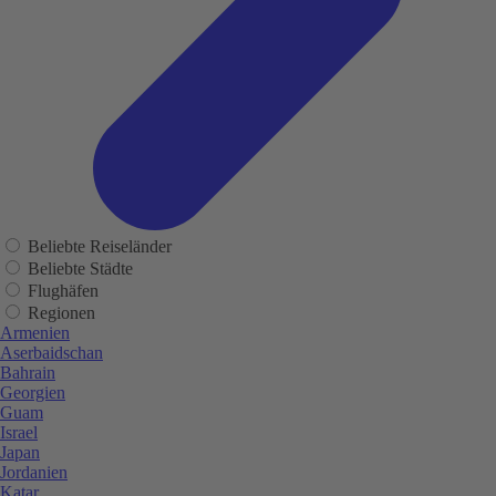
Beliebte Reiseländer
Beliebte Städte
Flughäfen
Regionen
Armenien
Aserbaidschan
Bahrain
Georgien
Guam
Israel
Japan
Jordanien
Katar