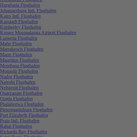
Hurghada Flughafen
Johannesburg Intl. Flughafen
Kairo Intl. Flughafen
Kapstadt Flughafen
Kimberley Flughafen
Kruger Mpumalanga Airport Flughafen
Lanseria Flughafen
Mahe Flughafen
Marrakesch Flughafen
Maun Flughafen
Mauritius Flughafen
Mombasa Flughafen
Monastir Flughafen
Nador Flughafen
Nairobi Flughafen
Nelspruit Flughafen
Ouarzazate Flughafen
Oujda Flughafen
Phalaborwa Flughafen
Pietermaritzburg Flughafen
Port Elizabeth Flughafen
Praia Intl. Flughafen
Rabat Flughafen
Richards Bay Flughafen