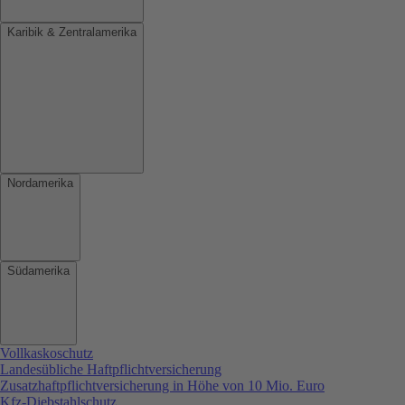
Karibik & Zentralamerika
Nordamerika
Südamerika
Vollkaskoschutz
Landesübliche Haftpflichtversicherung
Zusatzhaftpflichtversicherung in Höhe von 10 Mio. Euro
Kfz-Diebstahlschutz