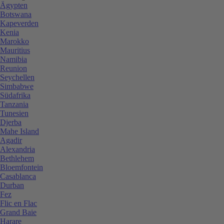
Ägypten
Botswana
Kapeverden
Kenia
Marokko
Mauritius
Namibia
Reunion
Seychellen
Simbabwe
Südafrika
Tanzania
Tunesien
Djerba
Mahe Island
Agadir
Alexandria
Bethlehem
Bloemfontein
Casablanca
Durban
Fez
Flic en Flac
Grand Baie
Harare