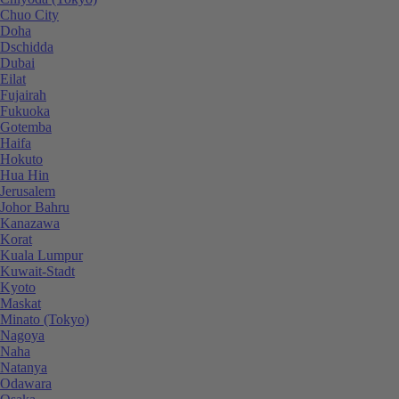
Chuo City
Doha
Dschidda
Dubai
Eilat
Fujairah
Fukuoka
Gotemba
Haifa
Hokuto
Hua Hin
Jerusalem
Johor Bahru
Kanazawa
Korat
Kuala Lumpur
Kuwait-Stadt
Kyoto
Maskat
Minato (Tokyo)
Nagoya
Naha
Natanya
Odawara