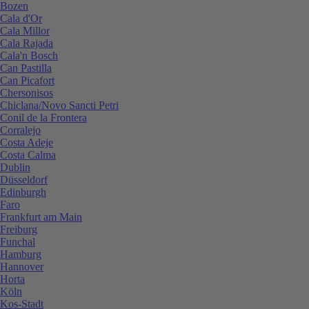
Bozen
Cala d'Or
Cala Millor
Cala Rajada
Cala'n Bosch
Can Pastilla
Can Picafort
Chersonisos
Chiclana/Novo Sancti Petri
Conil de la Frontera
Corralejo
Costa Adeje
Costa Calma
Dublin
Düsseldorf
Edinburgh
Faro
Frankfurt am Main
Freiburg
Funchal
Hamburg
Hannover
Horta
Köln
Kos-Stadt