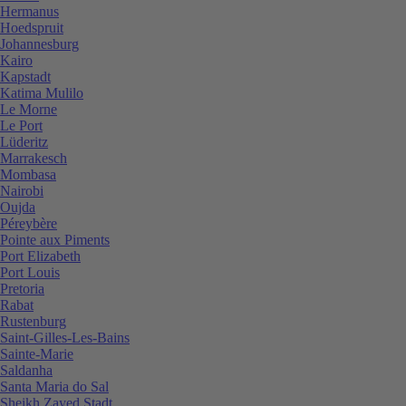
Hermanus
Hoedspruit
Johannesburg
Kairo
Kapstadt
Katima Mulilo
Le Morne
Le Port
Lüderitz
Marrakesch
Mombasa
Nairobi
Oujda
Péreybère
Pointe aux Piments
Port Elizabeth
Port Louis
Pretoria
Rabat
Rustenburg
Saint-Gilles-Les-Bains
Sainte-Marie
Saldanha
Santa Maria do Sal
Sheikh Zayed Stadt