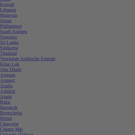
Kuwait
Libanon
Malaysia
Oman
Philippinen
Saudi Arabien
Singapur
Sri Lanka
Südkorea
Thailand
Vereinigte Arabische Emirate
Khao Lak
Abu Dhabi
Amman
Aomori
Aqaba
Ashdod
Atami
Baku
Bangkok
Beerscheba
Beirut
Chaweng
Chiang Mai
Chiyoda (Tokyo)