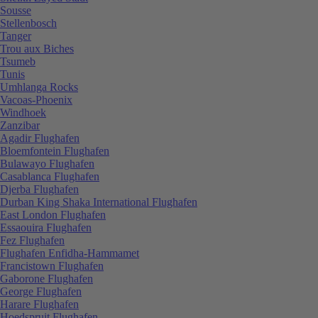
Sousse
Stellenbosch
Tanger
Trou aux Biches
Tsumeb
Tunis
Umhlanga Rocks
Vacoas-Phoenix
Windhoek
Zanzibar
Agadir Flughafen
Bloemfontein Flughafen
Bulawayo Flughafen
Casablanca Flughafen
Djerba Flughafen
Durban King Shaka International Flughafen
East London Flughafen
Essaouira Flughafen
Fez Flughafen
Flughafen Enfidha-Hammamet
Francistown Flughafen
Gaborone Flughafen
George Flughafen
Harare Flughafen
Hoedspruit Flughafen