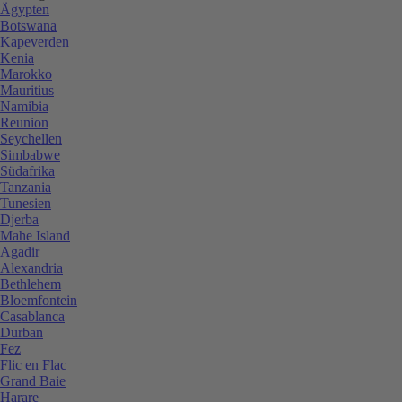
Ägypten
Botswana
Kapeverden
Kenia
Marokko
Mauritius
Namibia
Reunion
Seychellen
Simbabwe
Südafrika
Tanzania
Tunesien
Djerba
Mahe Island
Agadir
Alexandria
Bethlehem
Bloemfontein
Casablanca
Durban
Fez
Flic en Flac
Grand Baie
Harare