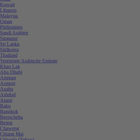
Kuwait
Libanon
Malaysia
Oman
Philippinen
Saudi Arabien
Singapur
Sri Lanka
Südkorea
Thailand
Vereinigte Arabische Emirate
Khao Lak
Abu Dhabi
Amman
Aomori
Aqaba
Ashdod
Atami
Baku
Bangkok
Beerscheba
Beirut
Chaweng
Chiang Mai
Chiyoda (Tokyo)