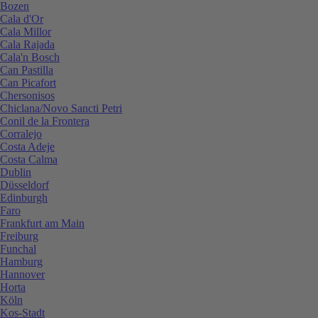
Bozen
Cala d'Or
Cala Millor
Cala Rajada
Cala'n Bosch
Can Pastilla
Can Picafort
Chersonisos
Chiclana/Novo Sancti Petri
Conil de la Frontera
Corralejo
Costa Adeje
Costa Calma
Dublin
Düsseldorf
Edinburgh
Faro
Frankfurt am Main
Freiburg
Funchal
Hamburg
Hannover
Horta
Köln
Kos-Stadt