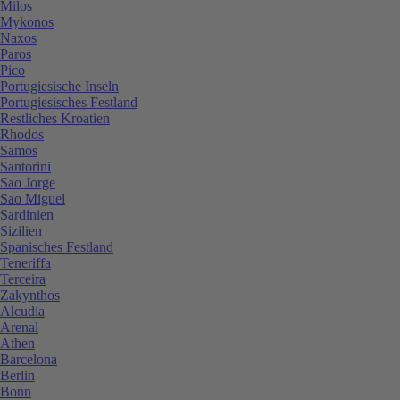
Milos
Mykonos
Naxos
Paros
Pico
Portugiesische Inseln
Portugiesisches Festland
Restliches Kroatien
Rhodos
Samos
Santorini
Sao Jorge
Sao Miguel
Sardinien
Sizilien
Spanisches Festland
Teneriffa
Terceira
Zakynthos
Alcudia
Arenal
Athen
Barcelona
Berlin
Bonn