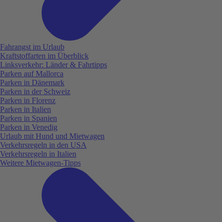
Fahrangst im Urlaub
Kraftstoffarten im Überblick
Linksverkehr: Länder & Fahrtipps
Parken auf Mallorca
Parken in Dänemark
Parken in der Schweiz
Parken in Florenz
Parken in Italien
Parken in Spanien
Parken in Venedig
Urlaub mit Hund und Mietwagen
Verkehrsregeln in den USA
Verkehrsregeln in Italien
Weitere Mietwagen-Tipps