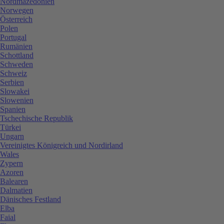
Nordmazedonien
Norwegen
Österreich
Polen
Portugal
Rumänien
Schottland
Schweden
Schweiz
Serbien
Slowakei
Slowenien
Spanien
Tschechische Republik
Türkei
Ungarn
Vereinigtes Königreich und Nordirland
Wales
Zypern
Azoren
Balearen
Dalmatien
Dänisches Festland
Elba
Faial