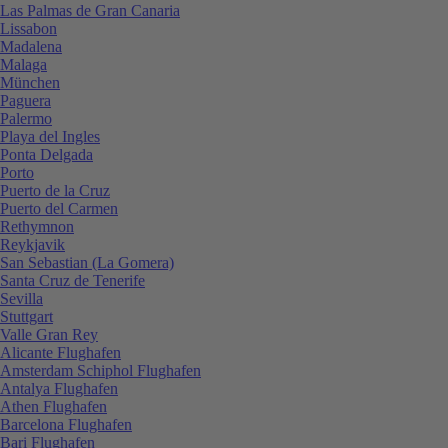
Las Palmas de Gran Canaria
Lissabon
Madalena
Malaga
München
Paguera
Palermo
Playa del Ingles
Ponta Delgada
Porto
Puerto de la Cruz
Puerto del Carmen
Rethymnon
Reykjavik
San Sebastian (La Gomera)
Santa Cruz de Tenerife
Sevilla
Stuttgart
Valle Gran Rey
Alicante Flughafen
Amsterdam Schiphol Flughafen
Antalya Flughafen
Athen Flughafen
Barcelona Flughafen
Bari Flughafen