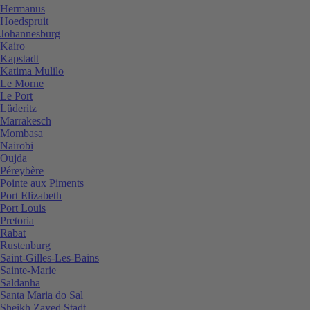
Hermanus
Hoedspruit
Johannesburg
Kairo
Kapstadt
Katima Mulilo
Le Morne
Le Port
Lüderitz
Marrakesch
Mombasa
Nairobi
Oujda
Péreybère
Pointe aux Piments
Port Elizabeth
Port Louis
Pretoria
Rabat
Rustenburg
Saint-Gilles-Les-Bains
Sainte-Marie
Saldanha
Santa Maria do Sal
Sheikh Zayed Stadt