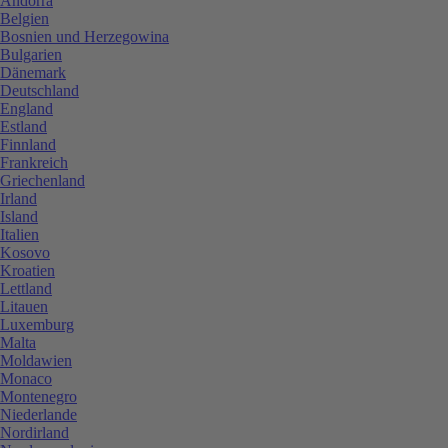
Andorra
Belgien
Bosnien und Herzegowina
Bulgarien
Dänemark
Deutschland
England
Estland
Finnland
Frankreich
Griechenland
Irland
Island
Italien
Kosovo
Kroatien
Lettland
Litauen
Luxemburg
Malta
Moldawien
Monaco
Montenegro
Niederlande
Nordirland