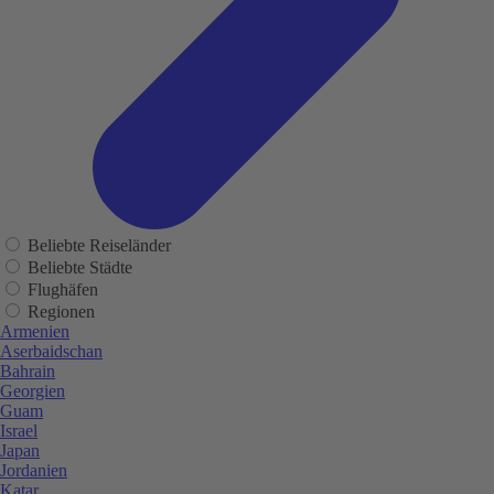
Beliebte Reiseländer
Beliebte Städte
Flughäfen
Regionen
Armenien
Aserbaidschan
Bahrain
Georgien
Guam
Israel
Japan
Jordanien
Katar