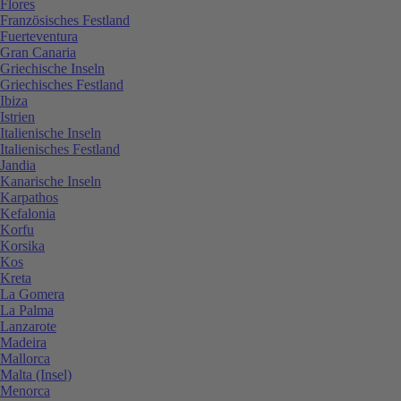
Flores
Französisches Festland
Fuerteventura
Gran Canaria
Griechische Inseln
Griechisches Festland
Ibiza
Istrien
Italienische Inseln
Italienisches Festland
Jandia
Kanarische Inseln
Karpathos
Kefalonia
Korfu
Korsika
Kos
Kreta
La Gomera
La Palma
Lanzarote
Madeira
Mallorca
Malta (Insel)
Menorca