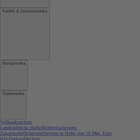
Karibik & Zentralamerika
Nordamerika
Südamerika
Vollkaskoschutz
Landesübliche Haftpflichtversicherung
Zusatzhaftpflichtversicherung in Höhe von 10 Mio. Euro
Kfz-Diebstahlschutz