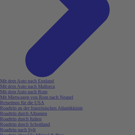
Mit dem Auto nach England
Mit dem Auto nach Mallorca
Mit dem Auto nach Rom
Mit Mietwagen von Rom nach Neapel
Reisetipps für die USA
Roadtrip an der französischen Atlantikküste
Roadtrip durch Albanien
Roadtrip durch Italien
Roadtrip durch Schottland
Roadtrip nach Sylt