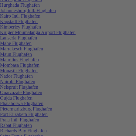
Hurghada Flughafen
Johannesburg Intl. Flughafen
Kairo Intl. Flughafen
Kapstadt Flughafen
Kimberley Flughafen
Kruger Mpumalanga Airport Flughafen
Lanseria Flughafen
Mahe Flughafen
Marrakesch Flughafen
Maun Flughafen
Mauritius Flughafen
Mombasa Flughafen
Monastir Flughafen
Nador Flughafen
Nairobi Flughafen
Nelspruit Flughafen
Ouarzazate Flughafen
Oujda Flughafen
Phalaborwa Flughafen
Pietermaritzburg Flughafen
Port Elizabeth Flughafen
Praia Intl. Flughafen
Rabat Flughafen
Richards Bay Flughafen