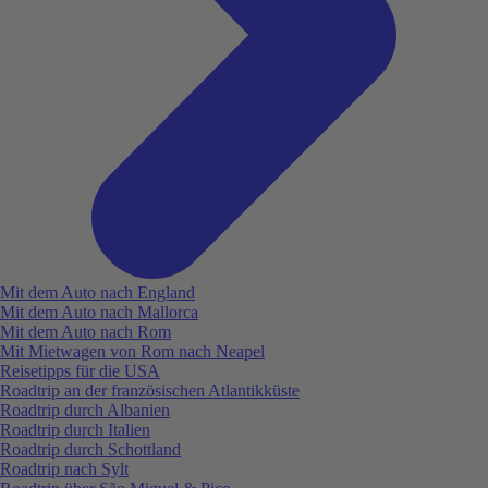
Mit dem Auto nach England
Mit dem Auto nach Mallorca
Mit dem Auto nach Rom
Mit Mietwagen von Rom nach Neapel
Reisetipps für die USA
Roadtrip an der französischen Atlantikküste
Roadtrip durch Albanien
Roadtrip durch Italien
Roadtrip durch Schottland
Roadtrip nach Sylt