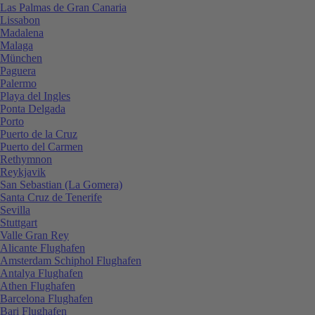
Las Palmas de Gran Canaria
Lissabon
Madalena
Malaga
München
Paguera
Palermo
Playa del Ingles
Ponta Delgada
Porto
Puerto de la Cruz
Puerto del Carmen
Rethymnon
Reykjavik
San Sebastian (La Gomera)
Santa Cruz de Tenerife
Sevilla
Stuttgart
Valle Gran Rey
Alicante Flughafen
Amsterdam Schiphol Flughafen
Antalya Flughafen
Athen Flughafen
Barcelona Flughafen
Bari Flughafen