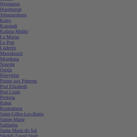
Hermanus
Hoedspruit
Johannesburg
Kairo
Kapstadt
Katima Mulilo
Le Morne
Le Port
Lüderitz
Marrakesch
Mombasa
Nairobi
Oujda
Péreybère
Pointe aux Piments
Port Elizabeth
Port Louis
Pretoria
Rabat
Rustenburg
Saint-Gilles-Les-Bains
Sainte-Marie
Saldanha
Santa Maria do Sal
Sheikh Zayed Stadt