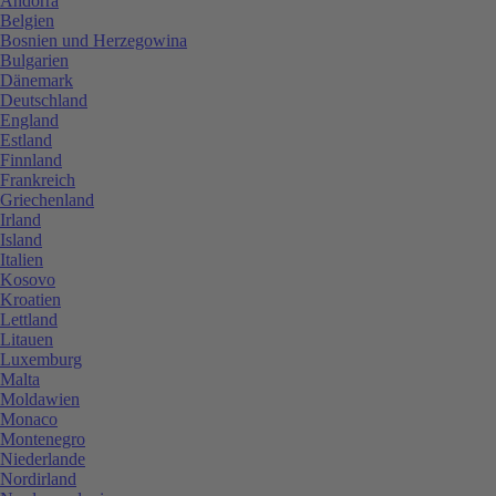
Andorra
Belgien
Bosnien und Herzegowina
Bulgarien
Dänemark
Deutschland
England
Estland
Finnland
Frankreich
Griechenland
Irland
Island
Italien
Kosovo
Kroatien
Lettland
Litauen
Luxemburg
Malta
Moldawien
Monaco
Montenegro
Niederlande
Nordirland