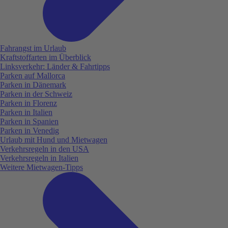
Fahrangst im Urlaub
Kraftstoffarten im Überblick
Linksverkehr: Länder & Fahrtipps
Parken auf Mallorca
Parken in Dänemark
Parken in der Schweiz
Parken in Florenz
Parken in Italien
Parken in Spanien
Parken in Venedig
Urlaub mit Hund und Mietwagen
Verkehrsregeln in den USA
Verkehrsregeln in Italien
Weitere Mietwagen-Tipps