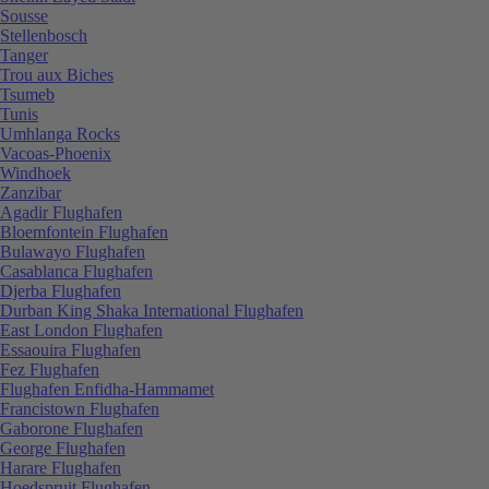
Sousse
Stellenbosch
Tanger
Trou aux Biches
Tsumeb
Tunis
Umhlanga Rocks
Vacoas-Phoenix
Windhoek
Zanzibar
Agadir Flughafen
Bloemfontein Flughafen
Bulawayo Flughafen
Casablanca Flughafen
Djerba Flughafen
Durban King Shaka International Flughafen
East London Flughafen
Essaouira Flughafen
Fez Flughafen
Flughafen Enfidha-Hammamet
Francistown Flughafen
Gaborone Flughafen
George Flughafen
Harare Flughafen
Hoedspruit Flughafen