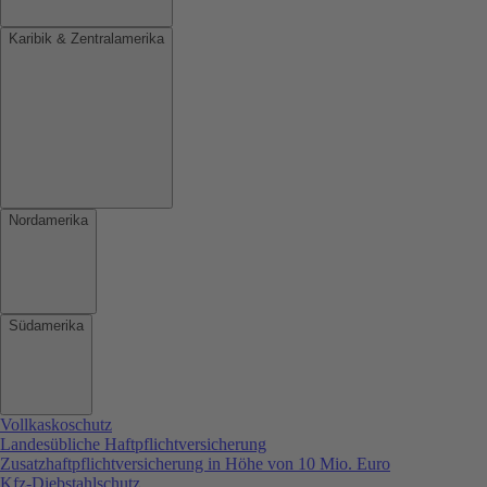
Karibik & Zentralamerika
Nordamerika
Südamerika
Vollkaskoschutz
Landesübliche Haftpflichtversicherung
Zusatzhaftpflichtversicherung in Höhe von 10 Mio. Euro
Kfz-Diebstahlschutz