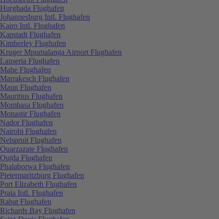
Hurghada Flughafen
Johannesburg Intl. Flughafen
Kairo Intl. Flughafen
Kapstadt Flughafen
Kimberley Flughafen
Kruger Mpumalanga Airport Flughafen
Lanseria Flughafen
Mahe Flughafen
Marrakesch Flughafen
Maun Flughafen
Mauritius Flughafen
Mombasa Flughafen
Monastir Flughafen
Nador Flughafen
Nairobi Flughafen
Nelspruit Flughafen
Ouarzazate Flughafen
Oujda Flughafen
Phalaborwa Flughafen
Pietermaritzburg Flughafen
Port Elizabeth Flughafen
Praia Intl. Flughafen
Rabat Flughafen
Richards Bay Flughafen