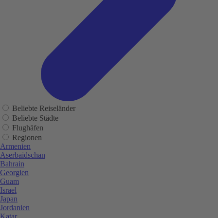
Beliebte Reiseländer
Beliebte Städte
Flughäfen
Regionen
Armenien
Aserbaidschan
Bahrain
Georgien
Guam
Israel
Japan
Jordanien
Katar