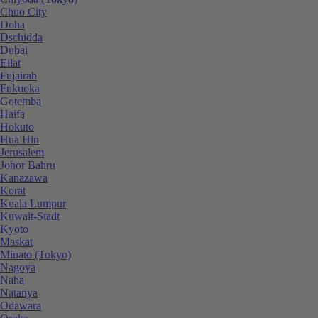
Chuo City
Doha
Dschidda
Dubai
Eilat
Fujairah
Fukuoka
Gotemba
Haifa
Hokuto
Hua Hin
Jerusalem
Johor Bahru
Kanazawa
Korat
Kuala Lumpur
Kuwait-Stadt
Kyoto
Maskat
Minato (Tokyo)
Nagoya
Naha
Natanya
Odawara