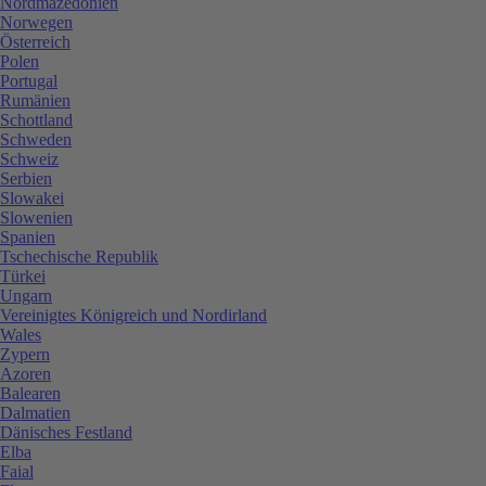
Nordmazedonien
Norwegen
Österreich
Polen
Portugal
Rumänien
Schottland
Schweden
Schweiz
Serbien
Slowakei
Slowenien
Spanien
Tschechische Republik
Türkei
Ungarn
Vereinigtes Königreich und Nordirland
Wales
Zypern
Azoren
Balearen
Dalmatien
Dänisches Festland
Elba
Faial