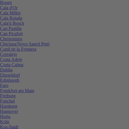
Bozen
Cala d'Or
Cala Millor
Cala Rajada
Cala'n Bosch
Can Pastilla
Can Picafort
Chersonisos
Chiclana/Novo Sancti Petri
Conil de la Frontera
Corralejo
Costa Adeje
Costa Calma
Dublin
Düsseldorf
Edinburgh
Faro
Frankfurt am Main
Freiburg
Funchal
Hamburg
Hannover
Horta
Köln
Kos-Stadt