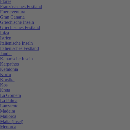
Flores
Französisches Festland
Fuerteventura
Gran Canaria
Griechische Inseln
Griechisches Festland
Ibiza
Istrien
Italienische Inseln
Italienisches Festland
Jandia
Kanarische Inseln
Karpathos
Kefalonia
Korfu
Korsika
Kos
Kreta
La Gomera
La Palma
Lanzarote
Madeira
Mallorca
Malta (Insel)
Menorca