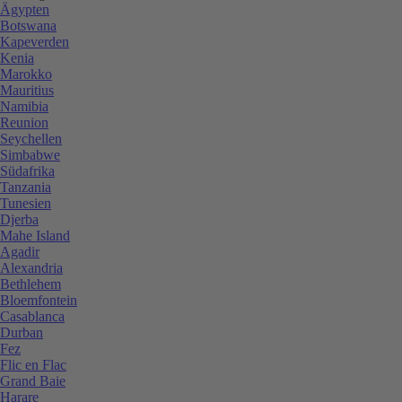
Ägypten
Botswana
Kapeverden
Kenia
Marokko
Mauritius
Namibia
Reunion
Seychellen
Simbabwe
Südafrika
Tanzania
Tunesien
Djerba
Mahe Island
Agadir
Alexandria
Bethlehem
Bloemfontein
Casablanca
Durban
Fez
Flic en Flac
Grand Baie
Harare