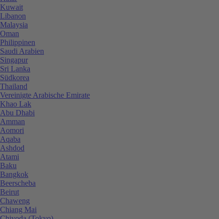
Kuwait
Libanon
Malaysia
Oman
Philippinen
Saudi Arabien
Singapur
Sri Lanka
Südkorea
Thailand
Vereinigte Arabische Emirate
Khao Lak
Abu Dhabi
Amman
Aomori
Aqaba
Ashdod
Atami
Baku
Bangkok
Beerscheba
Beirut
Chaweng
Chiang Mai
Chiyoda (Tokyo)