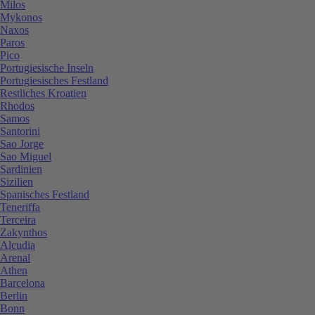
Milos
Mykonos
Naxos
Paros
Pico
Portugiesische Inseln
Portugiesisches Festland
Restliches Kroatien
Rhodos
Samos
Santorini
Sao Jorge
Sao Miguel
Sardinien
Sizilien
Spanisches Festland
Teneriffa
Terceira
Zakynthos
Alcudia
Arenal
Athen
Barcelona
Berlin
Bonn