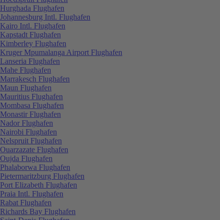
Hurghada Flughafen
Johannesburg Intl. Flughafen
Kairo Intl. Flughafen
Kapstadt Flughafen
Kimberley Flughafen
Kruger Mpumalanga Airport Flughafen
Lanseria Flughafen
Mahe Flughafen
Marrakesch Flughafen
Maun Flughafen
Mauritius Flughafen
Mombasa Flughafen
Monastir Flughafen
Nador Flughafen
Nairobi Flughafen
Nelspruit Flughafen
Ouarzazate Flughafen
Oujda Flughafen
Phalaborwa Flughafen
Pietermaritzburg Flughafen
Port Elizabeth Flughafen
Praia Intl. Flughafen
Rabat Flughafen
Richards Bay Flughafen