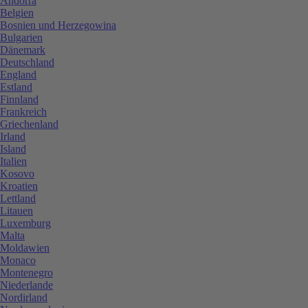
Andorra
Belgien
Bosnien und Herzegowina
Bulgarien
Dänemark
Deutschland
England
Estland
Finnland
Frankreich
Griechenland
Irland
Island
Italien
Kosovo
Kroatien
Lettland
Litauen
Luxemburg
Malta
Moldawien
Monaco
Montenegro
Niederlande
Nordirland