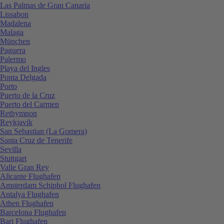
Las Palmas de Gran Canaria
Lissabon
Madalena
Malaga
München
Paguera
Palermo
Playa del Ingles
Ponta Delgada
Porto
Puerto de la Cruz
Puerto del Carmen
Rethymnon
Reykjavik
San Sebastian (La Gomera)
Santa Cruz de Tenerife
Sevilla
Stuttgart
Valle Gran Rey
Alicante Flughafen
Amsterdam Schiphol Flughafen
Antalya Flughafen
Athen Flughafen
Barcelona Flughafen
Bari Flughafen