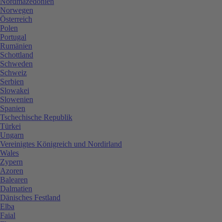
Nordmazedonien
Norwegen
Österreich
Polen
Portugal
Rumänien
Schottland
Schweden
Schweiz
Serbien
Slowakei
Slowenien
Spanien
Tschechische Republik
Türkei
Ungarn
Vereinigtes Königreich und Nordirland
Wales
Zypern
Azoren
Balearen
Dalmatien
Dänisches Festland
Elba
Faial