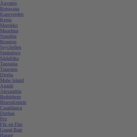
Ägypten
Botswana
Kapeverden
Kenia
Marokko
Mauritius
Namibia
Reunion
Seychellen
Simbabwe
Südafrika
Tanzania
Tunesien
Djerba
Mahe Island
Agadir
Alexandria
Bethlehem
Bloemfontein
Casablanca
Durban
Fez
Flic en Flac
Grand Baie
Harare