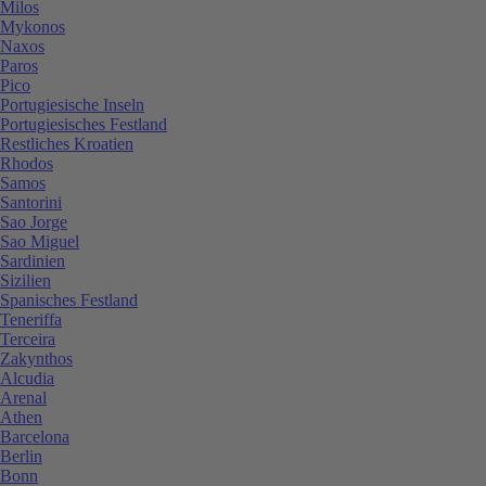
Milos
Mykonos
Naxos
Paros
Pico
Portugiesische Inseln
Portugiesisches Festland
Restliches Kroatien
Rhodos
Samos
Santorini
Sao Jorge
Sao Miguel
Sardinien
Sizilien
Spanisches Festland
Teneriffa
Terceira
Zakynthos
Alcudia
Arenal
Athen
Barcelona
Berlin
Bonn