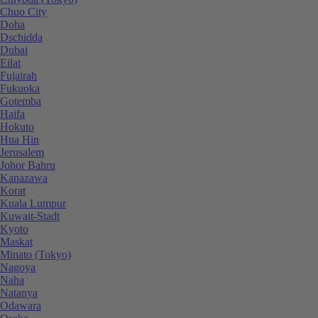
Chuo City
Doha
Dschidda
Dubai
Eilat
Fujairah
Fukuoka
Gotemba
Haifa
Hokuto
Hua Hin
Jerusalem
Johor Bahru
Kanazawa
Korat
Kuala Lumpur
Kuwait-Stadt
Kyoto
Maskat
Minato (Tokyo)
Nagoya
Naha
Natanya
Odawara