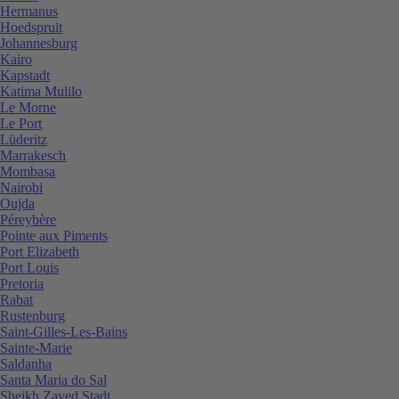
Hermanus
Hoedspruit
Johannesburg
Kairo
Kapstadt
Katima Mulilo
Le Morne
Le Port
Lüderitz
Marrakesch
Mombasa
Nairobi
Oujda
Péreybère
Pointe aux Piments
Port Elizabeth
Port Louis
Pretoria
Rabat
Rustenburg
Saint-Gilles-Les-Bains
Sainte-Marie
Saldanha
Santa Maria do Sal
Sheikh Zayed Stadt