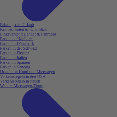
Fahrangst im Urlaub
Kraftstoffarten im Überblick
Linksverkehr: Länder & Fahrtipps
Parken auf Mallorca
Parken in Dänemark
Parken in der Schweiz
Parken in Florenz
Parken in Italien
Parken in Spanien
Parken in Venedig
Urlaub mit Hund und Mietwagen
Verkehrsregeln in den USA
Verkehrsregeln in Italien
Weitere Mietwagen-Tipps