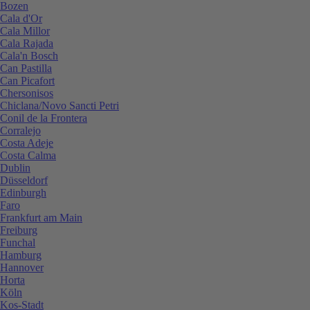
Bozen
Cala d'Or
Cala Millor
Cala Rajada
Cala'n Bosch
Can Pastilla
Can Picafort
Chersonisos
Chiclana/Novo Sancti Petri
Conil de la Frontera
Corralejo
Costa Adeje
Costa Calma
Dublin
Düsseldorf
Edinburgh
Faro
Frankfurt am Main
Freiburg
Funchal
Hamburg
Hannover
Horta
Köln
Kos-Stadt