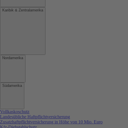
Karibik & Zentralamerika
Nordamerika
Südamerika
Vollkaskoschutz
Landesübliche Haftpflichtversicherung
Zusatzhaftpflichtversicherung in Höhe von 10 Mio. Euro
Kfz-Diebstahlschutz