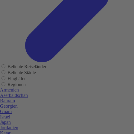
Beliebte Reiseländer
Beliebte Städte
Flughäfen
Regionen
Armenien
Aserbaidschan
Bahrain
Georgien
Guam
Israel
Japan
Jordanien
Katar