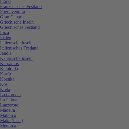
Flores
Französisches Festland
Fuerteventura
Gran Canaria
Griechische Inseln
Griechisches Festland
Ibiza
Istrien
Italienische Inseln
Italienisches Festland
Jandia
Kanarische Inseln
Karpathos
Kefalonia
Korfu
Korsika
Kos
Kreta
La Gomera
La Palma
Lanzarote
Madeira
Mallorca
Malta (Insel)
Menorca