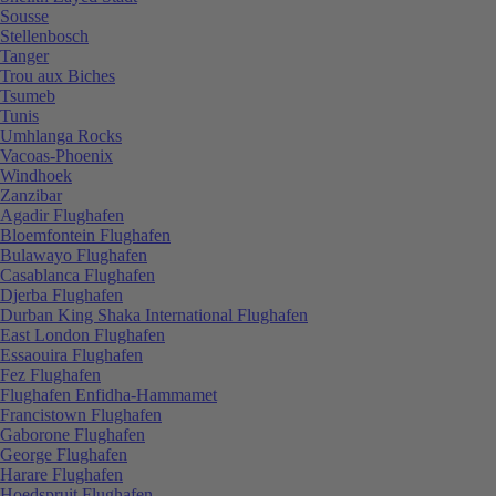
Sousse
Stellenbosch
Tanger
Trou aux Biches
Tsumeb
Tunis
Umhlanga Rocks
Vacoas-Phoenix
Windhoek
Zanzibar
Agadir Flughafen
Bloemfontein Flughafen
Bulawayo Flughafen
Casablanca Flughafen
Djerba Flughafen
Durban King Shaka International Flughafen
East London Flughafen
Essaouira Flughafen
Fez Flughafen
Flughafen Enfidha-Hammamet
Francistown Flughafen
Gaborone Flughafen
George Flughafen
Harare Flughafen
Hoedspruit Flughafen