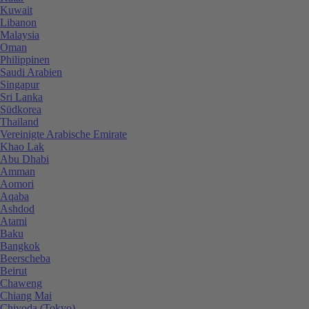
Kuwait
Libanon
Malaysia
Oman
Philippinen
Saudi Arabien
Singapur
Sri Lanka
Südkorea
Thailand
Vereinigte Arabische Emirate
Khao Lak
Abu Dhabi
Amman
Aomori
Aqaba
Ashdod
Atami
Baku
Bangkok
Beerscheba
Beirut
Chaweng
Chiang Mai
Chiyoda (Tokyo)