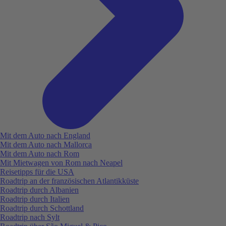
Mit dem Auto nach England
Mit dem Auto nach Mallorca
Mit dem Auto nach Rom
Mit Mietwagen von Rom nach Neapel
Reisetipps für die USA
Roadtrip an der französischen Atlantikküste
Roadtrip durch Albanien
Roadtrip durch Italien
Roadtrip durch Schottland
Roadtrip nach Sylt