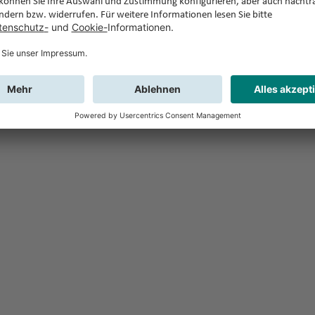
Feedback
Sie haben Fr
Buchung?