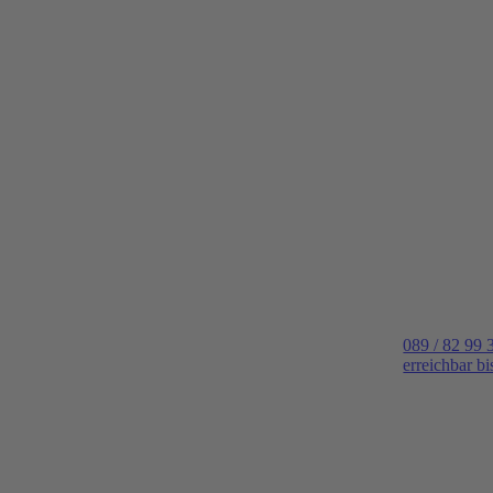
089 / 82 99 
erreichbar b