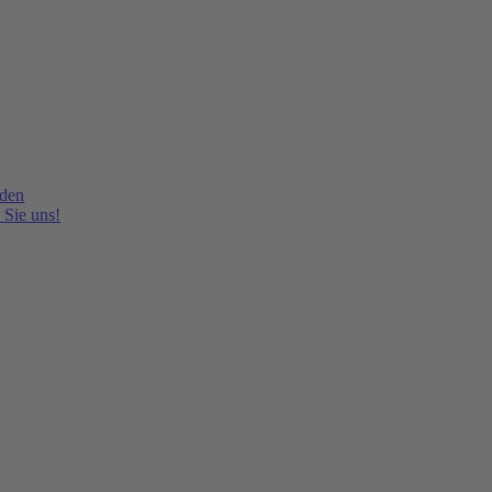
lden
 Sie uns!