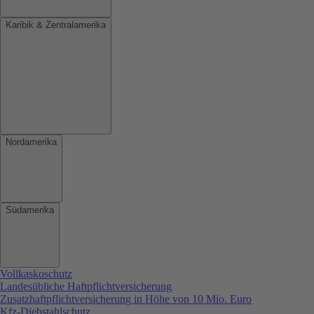
Karibik & Zentralamerika
Nordamerika
Südamerika
Vollkaskoschutz
Landesübliche Haftpflichtversicherung
Zusatzhaftpflichtversicherung in Höhe von 10 Mio. Euro
Kfz-Diebstahlschutz