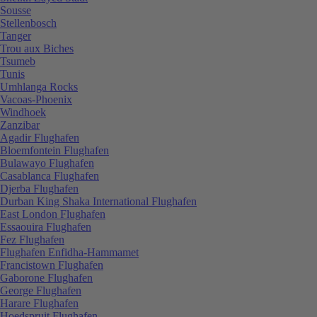
Sousse
Stellenbosch
Tanger
Trou aux Biches
Tsumeb
Tunis
Umhlanga Rocks
Vacoas-Phoenix
Windhoek
Zanzibar
Agadir Flughafen
Bloemfontein Flughafen
Bulawayo Flughafen
Casablanca Flughafen
Djerba Flughafen
Durban King Shaka International Flughafen
East London Flughafen
Essaouira Flughafen
Fez Flughafen
Flughafen Enfidha-Hammamet
Francistown Flughafen
Gaborone Flughafen
George Flughafen
Harare Flughafen
Hoedspruit Flughafen