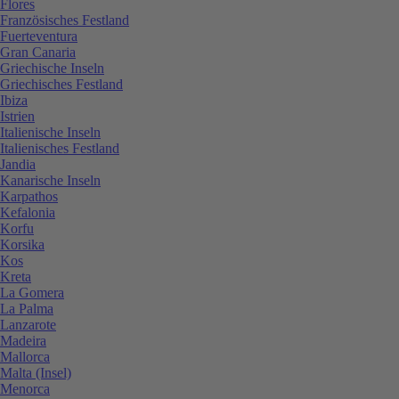
Flores
Französisches Festland
Fuerteventura
Gran Canaria
Griechische Inseln
Griechisches Festland
Ibiza
Istrien
Italienische Inseln
Italienisches Festland
Jandia
Kanarische Inseln
Karpathos
Kefalonia
Korfu
Korsika
Kos
Kreta
La Gomera
La Palma
Lanzarote
Madeira
Mallorca
Malta (Insel)
Menorca