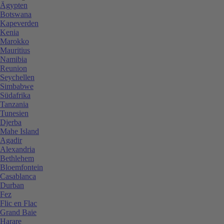
Ägypten
Botswana
Kapeverden
Kenia
Marokko
Mauritius
Namibia
Reunion
Seychellen
Simbabwe
Südafrika
Tanzania
Tunesien
Djerba
Mahe Island
Agadir
Alexandria
Bethlehem
Bloemfontein
Casablanca
Durban
Fez
Flic en Flac
Grand Baie
Harare