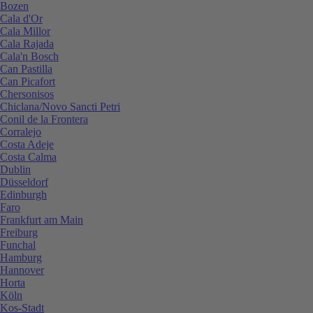
Bozen
Cala d'Or
Cala Millor
Cala Rajada
Cala'n Bosch
Can Pastilla
Can Picafort
Chersonisos
Chiclana/Novo Sancti Petri
Conil de la Frontera
Corralejo
Costa Adeje
Costa Calma
Dublin
Düsseldorf
Edinburgh
Faro
Frankfurt am Main
Freiburg
Funchal
Hamburg
Hannover
Horta
Köln
Kos-Stadt