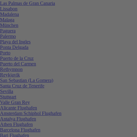
Las Palmas de Gran Canaria
Lissabon
Madalena
Malaga
München
Paguera
Palermo
Playa del Ingles
Ponta Delgada
Porto
Puerto de la Cruz
Puerto del Carmen
Rethymnon
Reykjavik
San Sebastian (La Gomera)
Santa Cruz de Tenerife
Sevilla
Stuttgart
Valle Gran Rey
Alicante Flughafen
Amsterdam Schiphol Flughafen
Antalya Flughafen
Athen Flughafen
Barcelona Flughafen
Bari Flughafen