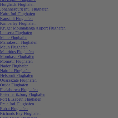
Hurghada Flughafen
Johannesburg Intl. Flughafen
Kairo Intl. Flughafen
Kapstadt Flughafen
Kimberley Flughafen
Kruger Mpumalanga Airport Flughafen
Lanseria Flughafen
Mahe Flughafen
Marrakesch Flughafen
Maun Flughafen
Mauritius Flughafen
Mombasa Flughafen
Monastir Flughafen
Nador Flughafen
Nairobi Flughafen
Nelspruit Flughafen
Ouarzazate Flughafen
Oujda Flughafen
Phalaborwa Flughafen
Pietermaritzburg Flughafen
Port Elizabeth Flughafen
Praia Intl. Flughafen
Rabat Flughafen
Richards Bay Flughafen