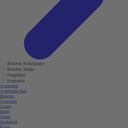
Beliebte Reiseländer
Beliebte Städte
Flughäfen
Regionen
Armenien
Aserbaidschan
Bahrain
Georgien
Guam
Israel
Japan
Jordanien
Katar