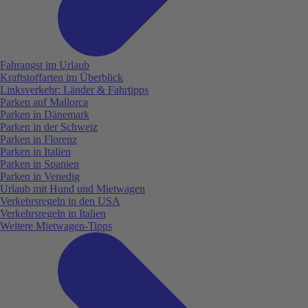
Fahrangst im Urlaub
Kraftstoffarten im Überblick
Linksverkehr: Länder & Fahrtipps
Parken auf Mallorca
Parken in Dänemark
Parken in der Schweiz
Parken in Florenz
Parken in Italien
Parken in Spanien
Parken in Venedig
Urlaub mit Hund und Mietwagen
Verkehrsregeln in den USA
Verkehrsregeln in Italien
Weitere Mietwagen-Tipps