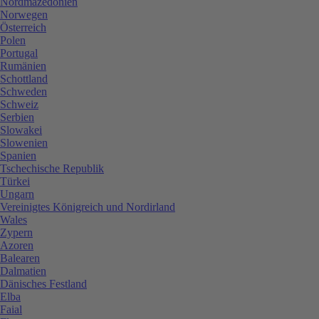
Nordmazedonien
Norwegen
Österreich
Polen
Portugal
Rumänien
Schottland
Schweden
Schweiz
Serbien
Slowakei
Slowenien
Spanien
Tschechische Republik
Türkei
Ungarn
Vereinigtes Königreich und Nordirland
Wales
Zypern
Azoren
Balearen
Dalmatien
Dänisches Festland
Elba
Faial