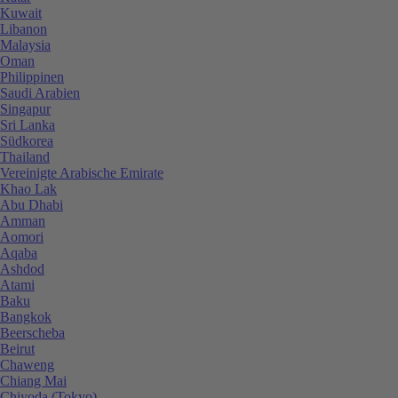
Kuwait
Libanon
Malaysia
Oman
Philippinen
Saudi Arabien
Singapur
Sri Lanka
Südkorea
Thailand
Vereinigte Arabische Emirate
Khao Lak
Abu Dhabi
Amman
Aomori
Aqaba
Ashdod
Atami
Baku
Bangkok
Beerscheba
Beirut
Chaweng
Chiang Mai
Chiyoda (Tokyo)