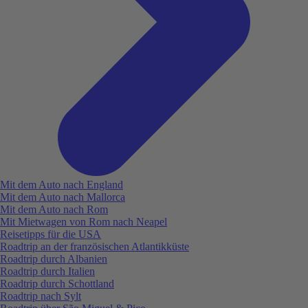
Mit dem Auto nach England
Mit dem Auto nach Mallorca
Mit dem Auto nach Rom
Mit Mietwagen von Rom nach Neapel
Reisetipps für die USA
Roadtrip an der französischen Atlantikküste
Roadtrip durch Albanien
Roadtrip durch Italien
Roadtrip durch Schottland
Roadtrip nach Sylt