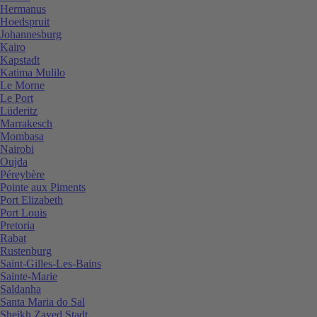
Hermanus
Hoedspruit
Johannesburg
Kairo
Kapstadt
Katima Mulilo
Le Morne
Le Port
Lüderitz
Marrakesch
Mombasa
Nairobi
Oujda
Péreybère
Pointe aux Piments
Port Elizabeth
Port Louis
Pretoria
Rabat
Rustenburg
Saint-Gilles-Les-Bains
Sainte-Marie
Saldanha
Santa Maria do Sal
Sheikh Zayed Stadt