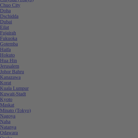
Chuo City
Doha
Dschidda
Dubai
Eilat
Fujairah
Fukuoka
Gotemba
Haifa
Hokuto
Hua Hin
Jerusalem
Johor Bahru
Kanazawa
Korat
Kuala Lumpur
Kuwait-Stadt
Kyoto
Maskat
Minato (Tokyo)
Nagoya
Naha
Natanya
Odawara