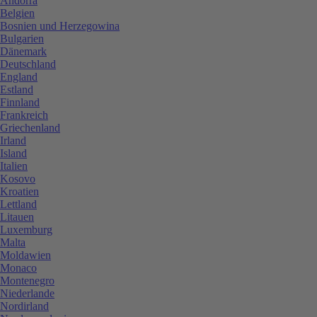
Andorra
Belgien
Bosnien und Herzegowina
Bulgarien
Dänemark
Deutschland
England
Estland
Finnland
Frankreich
Griechenland
Irland
Island
Italien
Kosovo
Kroatien
Lettland
Litauen
Luxemburg
Malta
Moldawien
Monaco
Montenegro
Niederlande
Nordirland