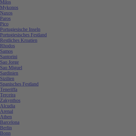
Milos
Mykonos
Naxos
Paros
Pico
Portugiesische Inseln
Portugiesisches Festland
Restliches Kroatien
Rhodos
Samos
Santorini
Sao Jorge
Sao Miguel
Sardinien
Sizilien
Spanisches Festland
Teneriffa
Terceira
Zakynthos
Alcudia
Arenal
Athen
Barcelona
Berlin
Bonn