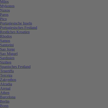
Milos
Mykonos
Naxos
Paros
Pico
Portugiesische Inseln
Portugiesisches Festland
Restliches Kroatien
Rhodos
Samos
Santorini
Sao Jorge
Sao Miguel
Sardinien
Sizilien
Spanisches Festland
Teneriffa
Terceira
Zakynthos
Alcudia
Arenal
Athen
Barcelona
Berlin
Bonn