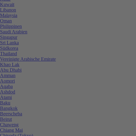
Kuwait
Libanon
Malaysia
Oman
Philippinen
Saudi Arabien
Singapur
Sri Lanka
Südkorea
Thailand
Vereinigte Arabische Emirate
Khao Lak
Abu Dhabi
Amman
Aomori
Aqaba
Ashdod
Atami
Baku
Bangkok
Beerscheba
Beirut
Chaweng
Chiang Mai
Chiyoda (Tokyo)