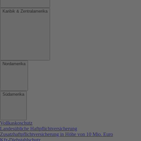
Karibik & Zentralamerika
Nordamerika
Südamerika
Vollkaskoschutz
Landesübliche Haftpflichtversicherung
Zusatzhaftpflichtversicherung in Höhe von 10 Mio. Euro
Kfz-Diebstahlschutz