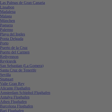
Las Palmas de Gran Canaria
Lissabon
Madalena
Malaga
München
Paguera
Palermo
Playa del Ingles
Ponta Delgada
Porto
Puerto de la Cruz
Puerto del Carmen
Rethymnon
Reykjavik
San Sebastian (La Gomera)
Santa Cruz de Tenerife
Sevilla
Stuttgart
Valle Gran Rey
Alicante Flughafen
Amsterdam Schiphol Flughafen
Antalya Flughafen
Athen Flughafen
Barcelona Flughafen
Bari Flughafen