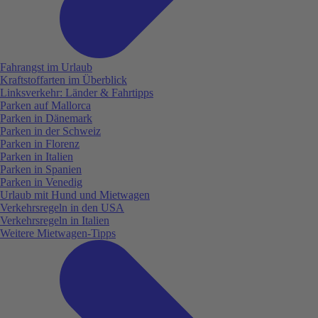
Fahrangst im Urlaub
Kraftstoffarten im Überblick
Linksverkehr: Länder & Fahrtipps
Parken auf Mallorca
Parken in Dänemark
Parken in der Schweiz
Parken in Florenz
Parken in Italien
Parken in Spanien
Parken in Venedig
Urlaub mit Hund und Mietwagen
Verkehrsregeln in den USA
Verkehrsregeln in Italien
Weitere Mietwagen-Tipps