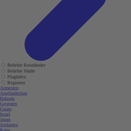
Beliebte Reiseländer
Beliebte Städte
Flughäfen
Regionen
Armenien
Aserbaidschan
Bahrain
Georgien
Guam
Israel
Japan
Jordanien
Katar