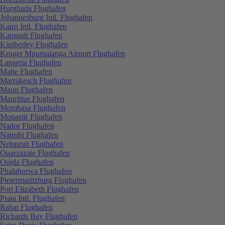
Hurghada Flughafen
Johannesburg Intl. Flughafen
Kairo Intl. Flughafen
Kapstadt Flughafen
Kimberley Flughafen
Kruger Mpumalanga Airport Flughafen
Lanseria Flughafen
Mahe Flughafen
Marrakesch Flughafen
Maun Flughafen
Mauritius Flughafen
Mombasa Flughafen
Monastir Flughafen
Nador Flughafen
Nairobi Flughafen
Nelspruit Flughafen
Ouarzazate Flughafen
Oujda Flughafen
Phalaborwa Flughafen
Pietermaritzburg Flughafen
Port Elizabeth Flughafen
Praia Intl. Flughafen
Rabat Flughafen
Richards Bay Flughafen