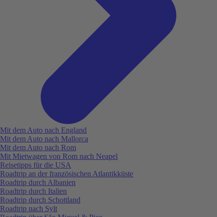
Mit dem Auto nach England
Mit dem Auto nach Mallorca
Mit dem Auto nach Rom
Mit Mietwagen von Rom nach Neapel
Reisetipps für die USA
Roadtrip an der französischen Atlantikküste
Roadtrip durch Albanien
Roadtrip durch Italien
Roadtrip durch Schottland
Roadtrip nach Sylt