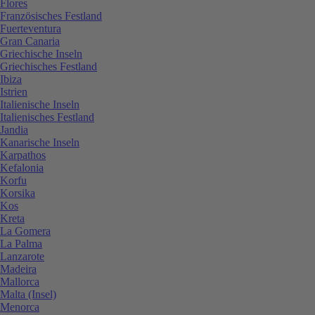
Flores
Französisches Festland
Fuerteventura
Gran Canaria
Griechische Inseln
Griechisches Festland
Ibiza
Istrien
Italienische Inseln
Italienisches Festland
Jandia
Kanarische Inseln
Karpathos
Kefalonia
Korfu
Korsika
Kos
Kreta
La Gomera
La Palma
Lanzarote
Madeira
Mallorca
Malta (Insel)
Menorca