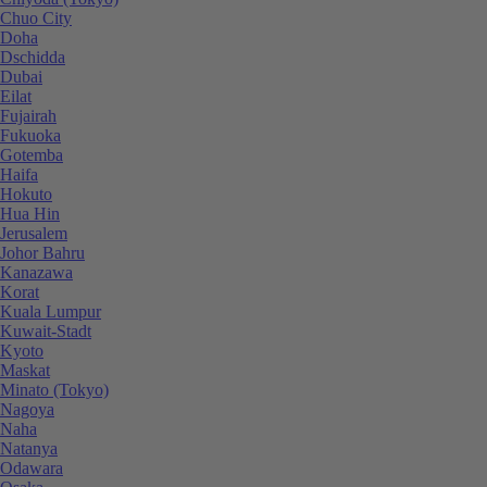
Chuo City
Doha
Dschidda
Dubai
Eilat
Fujairah
Fukuoka
Gotemba
Haifa
Hokuto
Hua Hin
Jerusalem
Johor Bahru
Kanazawa
Korat
Kuala Lumpur
Kuwait-Stadt
Kyoto
Maskat
Minato (Tokyo)
Nagoya
Naha
Natanya
Odawara