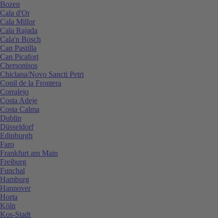
Bozen
Cala d'Or
Cala Millor
Cala Rajada
Cala'n Bosch
Can Pastilla
Can Picafort
Chersonisos
Chiclana/Novo Sancti Petri
Conil de la Frontera
Corralejo
Costa Adeje
Costa Calma
Dublin
Düsseldorf
Edinburgh
Faro
Frankfurt am Main
Freiburg
Funchal
Hamburg
Hannover
Horta
Köln
Kos-Stadt