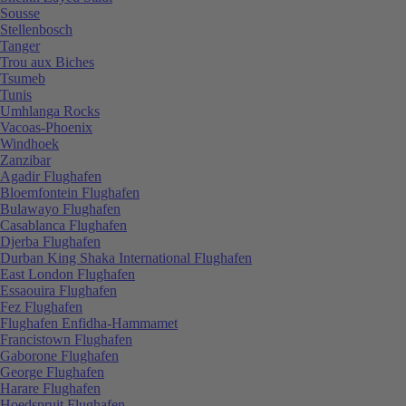
Sousse
Stellenbosch
Tanger
Trou aux Biches
Tsumeb
Tunis
Umhlanga Rocks
Vacoas-Phoenix
Windhoek
Zanzibar
Agadir Flughafen
Bloemfontein Flughafen
Bulawayo Flughafen
Casablanca Flughafen
Djerba Flughafen
Durban King Shaka International Flughafen
East London Flughafen
Essaouira Flughafen
Fez Flughafen
Flughafen Enfidha-Hammamet
Francistown Flughafen
Gaborone Flughafen
George Flughafen
Harare Flughafen
Hoedspruit Flughafen