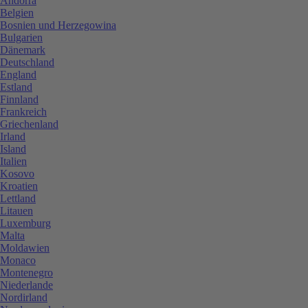
Andorra
Belgien
Bosnien und Herzegowina
Bulgarien
Dänemark
Deutschland
England
Estland
Finnland
Frankreich
Griechenland
Irland
Island
Italien
Kosovo
Kroatien
Lettland
Litauen
Luxemburg
Malta
Moldawien
Monaco
Montenegro
Niederlande
Nordirland