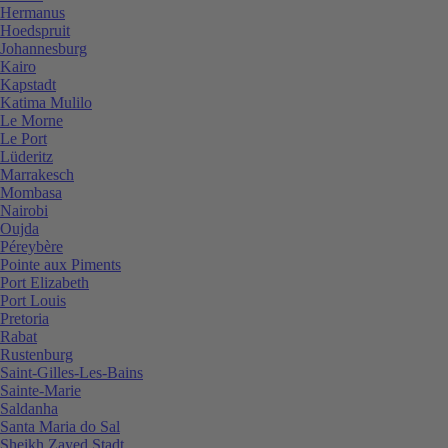
Hermanus
Hoedspruit
Johannesburg
Kairo
Kapstadt
Katima Mulilo
Le Morne
Le Port
Lüderitz
Marrakesch
Mombasa
Nairobi
Oujda
Péreybère
Pointe aux Piments
Port Elizabeth
Port Louis
Pretoria
Rabat
Rustenburg
Saint-Gilles-Les-Bains
Sainte-Marie
Saldanha
Santa Maria do Sal
Sheikh Zayed Stadt