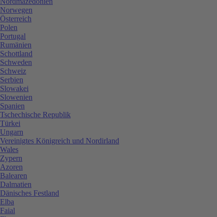
Nordmazedonien
Norwegen
Österreich
Polen
Portugal
Rumänien
Schottland
Schweden
Schweiz
Serbien
Slowakei
Slowenien
Spanien
Tschechische Republik
Türkei
Ungarn
Vereinigtes Königreich und Nordirland
Wales
Zypern
Azoren
Balearen
Dalmatien
Dänisches Festland
Elba
Faial