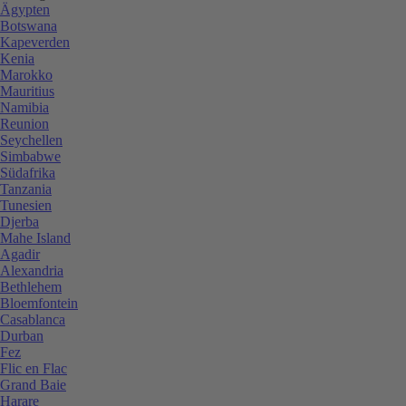
Ägypten
Botswana
Kapeverden
Kenia
Marokko
Mauritius
Namibia
Reunion
Seychellen
Simbabwe
Südafrika
Tanzania
Tunesien
Djerba
Mahe Island
Agadir
Alexandria
Bethlehem
Bloemfontein
Casablanca
Durban
Fez
Flic en Flac
Grand Baie
Harare