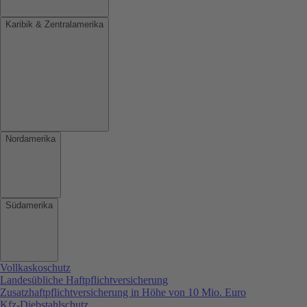
Karibik & Zentralamerika
Nordamerika
Südamerika
Vollkaskoschutz
Landesübliche Haftpflichtversicherung
Zusatzhaftpflichtversicherung in Höhe von 10 Mio. Euro
Kfz-Diebstahlschutz