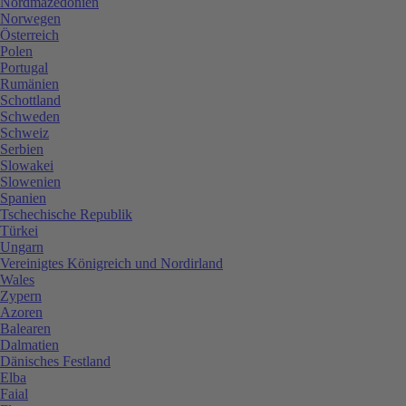
Nordmazedonien
Norwegen
Österreich
Polen
Portugal
Rumänien
Schottland
Schweden
Schweiz
Serbien
Slowakei
Slowenien
Spanien
Tschechische Republik
Türkei
Ungarn
Vereinigtes Königreich und Nordirland
Wales
Zypern
Azoren
Balearen
Dalmatien
Dänisches Festland
Elba
Faial