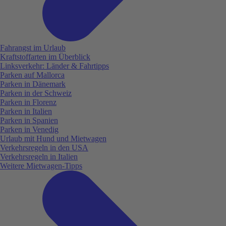
Fahrangst im Urlaub
Kraftstoffarten im Überblick
Linksverkehr: Länder & Fahrtipps
Parken auf Mallorca
Parken in Dänemark
Parken in der Schweiz
Parken in Florenz
Parken in Italien
Parken in Spanien
Parken in Venedig
Urlaub mit Hund und Mietwagen
Verkehrsregeln in den USA
Verkehrsregeln in Italien
Weitere Mietwagen-Tipps