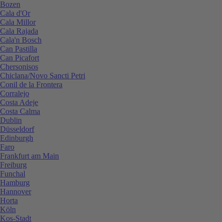
Bozen
Cala d'Or
Cala Millor
Cala Rajada
Cala'n Bosch
Can Pastilla
Can Picafort
Chersonisos
Chiclana/Novo Sancti Petri
Conil de la Frontera
Corralejo
Costa Adeje
Costa Calma
Dublin
Düsseldorf
Edinburgh
Faro
Frankfurt am Main
Freiburg
Funchal
Hamburg
Hannover
Horta
Köln
Kos-Stadt