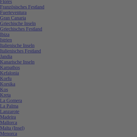
Flores
Französisches Festland
Fuerteventura
Gran Canaria
Griechische Inseln
Griechisches Festland
Ibiza
Istrien
Italienische Inseln
Italienisches Festland
Jandia
Kanarische Inseln
Karpathos
Kefalonia
Korfu
Korsika
Kos
Kreta
La Gomera
La Palma
Lanzarote
Madeira
Mallorca
Malta (Insel)
Menorca