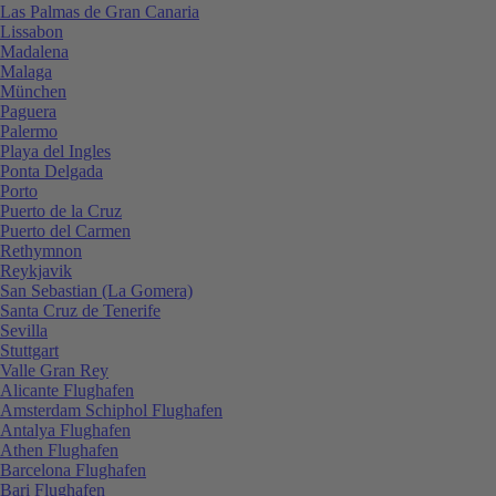
Las Palmas de Gran Canaria
Lissabon
Madalena
Malaga
München
Paguera
Palermo
Playa del Ingles
Ponta Delgada
Porto
Puerto de la Cruz
Puerto del Carmen
Rethymnon
Reykjavik
San Sebastian (La Gomera)
Santa Cruz de Tenerife
Sevilla
Stuttgart
Valle Gran Rey
Alicante Flughafen
Amsterdam Schiphol Flughafen
Antalya Flughafen
Athen Flughafen
Barcelona Flughafen
Bari Flughafen