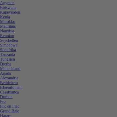
Ägypten
Botswana
Kapeverden
Kenia
Marokko
Mauritius
Namibia
Reunion
Seychellen
Simbabwe
Südafrika
Tanzania
Tunesien
Djerba
Mahe Island
Agadir
Alexandria
Bethlehem
Bloemfontein
Casablanca
Durban
Fez
Flic en Flac
Grand Baie
Harare