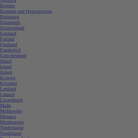
Andorra
Belgien
Bosnien und Herzegowina
Bulgarien
Dänemark
Deutschland
England
Estland
Finnland
Frankreich
Griechenland
Irland
Island
Italien
Kosovo
Kroatien
Lettland
Litauen
Luxemburg
Malta
Moldawien
Monaco
Montenegro
Niederlande
Nordirland