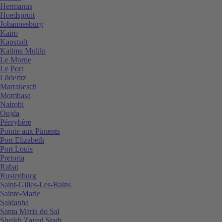
Hermanus
Hoedspruit
Johannesburg
Kairo
Kapstadt
Katima Mulilo
Le Morne
Le Port
Lüderitz
Marrakesch
Mombasa
Nairobi
Oujda
Péreybère
Pointe aux Piments
Port Elizabeth
Port Louis
Pretoria
Rabat
Rustenburg
Saint-Gilles-Les-Bains
Sainte-Marie
Saldanha
Santa Maria do Sal
Sheikh Zayed Stadt