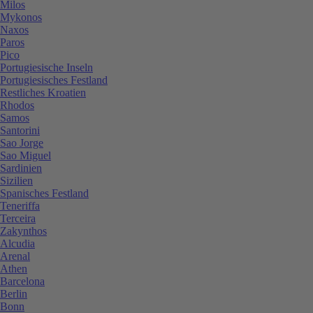
Milos
Mykonos
Naxos
Paros
Pico
Portugiesische Inseln
Portugiesisches Festland
Restliches Kroatien
Rhodos
Samos
Santorini
Sao Jorge
Sao Miguel
Sardinien
Sizilien
Spanisches Festland
Teneriffa
Terceira
Zakynthos
Alcudia
Arenal
Athen
Barcelona
Berlin
Bonn