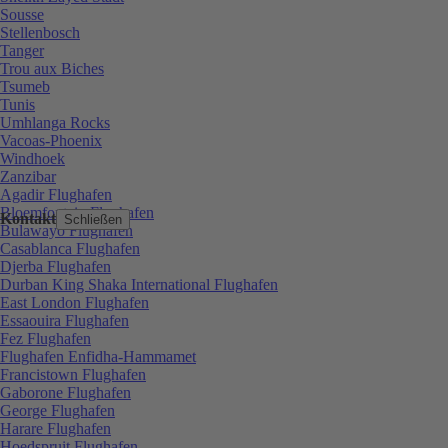
Sousse
Stellenbosch
Tanger
Trou aux Biches
Tsumeb
Tunis
Umhlanga Rocks
Vacoas-Phoenix
Windhoek
Zanzibar
Agadir Flughafen
Bloemfontein Flughafen
Kontakt
Schließen
Bulawayo Flughafen
Casablanca Flughafen
Djerba Flughafen
Durban King Shaka International Flughafen
East London Flughafen
Essaouira Flughafen
Fez Flughafen
Flughafen Enfidha-Hammamet
Francistown Flughafen
Gaborone Flughafen
George Flughafen
Harare Flughafen
Hoedspruit Flughafen