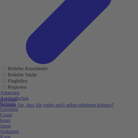
Beliebte Reiseländer
Beliebte Städte
Flughäfen
Regionen
Armenien
Aserbaidschan
Account
Bahrain
Wussten Sie, dass Sie vieles auch selbst erledigen können?
Georgien
Guam
Israel
Japan
Jordanien
Katar