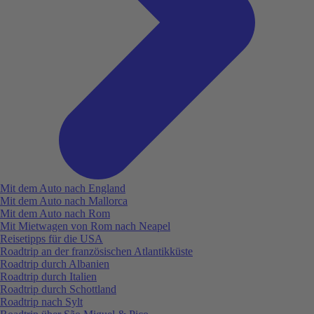
Mit dem Auto nach England
Mit dem Auto nach Mallorca
Mit dem Auto nach Rom
Mit Mietwagen von Rom nach Neapel
Reisetipps für die USA
Roadtrip an der französischen Atlantikküste
Roadtrip durch Albanien
Roadtrip durch Italien
Roadtrip durch Schottland
Roadtrip nach Sylt