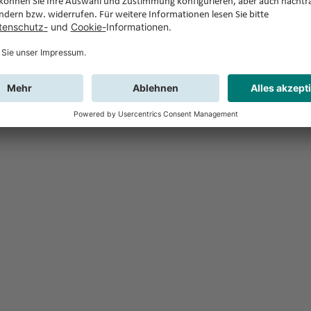
Feedback
Sie haben Fr
Buchung?