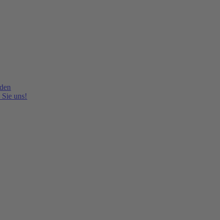
lden
 Sie uns!