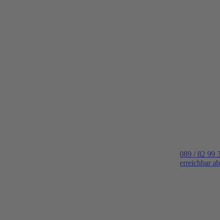
089 / 82 99 
erreichbar a