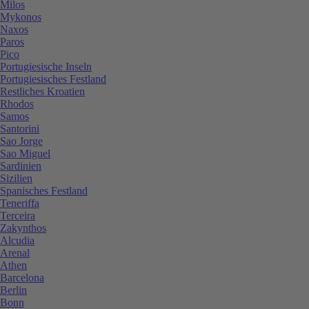
Milos
Mykonos
Naxos
Paros
Pico
Portugiesische Inseln
Portugiesisches Festland
Restliches Kroatien
Rhodos
Samos
Santorini
Sao Jorge
Sao Miguel
Sardinien
Sizilien
Spanisches Festland
Teneriffa
Terceira
Zakynthos
Alcudia
Arenal
Athen
Barcelona
Berlin
Bonn