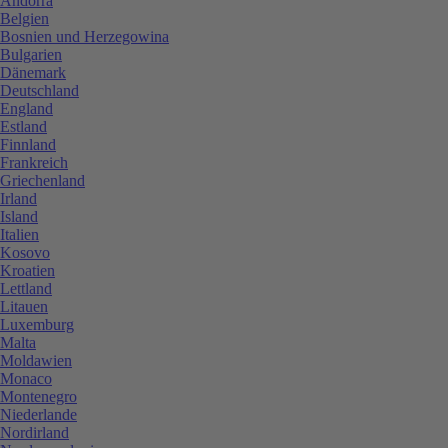
Andorra
Belgien
Bosnien und Herzegowina
Bulgarien
Dänemark
Deutschland
England
Estland
Finnland
Frankreich
Griechenland
Irland
Island
Italien
Kosovo
Kroatien
Lettland
Litauen
Luxemburg
Malta
Moldawien
Monaco
Montenegro
Niederlande
Nordirland