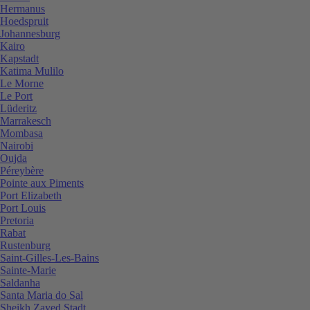
Hermanus
Hoedspruit
Johannesburg
Kairo
Kapstadt
Katima Mulilo
Le Morne
Le Port
Lüderitz
Marrakesch
Mombasa
Nairobi
Oujda
Péreybère
Pointe aux Piments
Port Elizabeth
Port Louis
Pretoria
Rabat
Rustenburg
Saint-Gilles-Les-Bains
Sainte-Marie
Saldanha
Santa Maria do Sal
Sheikh Zayed Stadt