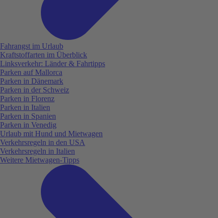
Fahrangst im Urlaub
Kraftstoffarten im Überblick
Linksverkehr: Länder & Fahrtipps
Parken auf Mallorca
Parken in Dänemark
Parken in der Schweiz
Parken in Florenz
Parken in Italien
Parken in Spanien
Parken in Venedig
Urlaub mit Hund und Mietwagen
Verkehrsregeln in den USA
Verkehrsregeln in Italien
Weitere Mietwagen-Tipps