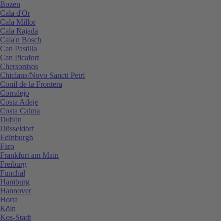
Bozen
Cala d'Or
Cala Millor
Cala Rajada
Cala'n Bosch
Can Pastilla
Can Picafort
Chersonisos
Chiclana/Novo Sancti Petri
Conil de la Frontera
Corralejo
Costa Adeje
Costa Calma
Dublin
Düsseldorf
Edinburgh
Faro
Frankfurt am Main
Freiburg
Funchal
Hamburg
Hannover
Horta
Köln
Kos-Stadt