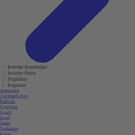
Beliebte Reiseländer
Beliebte Städte
Flughäfen
Regionen
Armenien
Aserbaidschan
Bahrain
Georgien
Guam
Israel
Japan
Jordanien
Katar