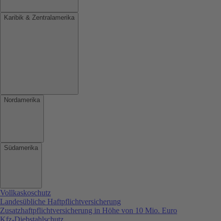
Karibik & Zentralamerika
Nordamerika
Südamerika
Vollkaskoschutz
Landesübliche Haftpflichtversicherung
Zusatzhaftpflichtversicherung in Höhe von 10 Mio. Euro
Kfz-Diebstahlschutz