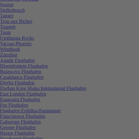
Sousse
Stellenbosch
Tanger
Trou aux Biches
Tsumeb
Tunis
Umhlanga Rocks
Vacoas-Phoenix
Windhoek
Zanzibar
Agadir Flughafen
Bloemfontein Flughafen
Bulawayo Flughafen
Casablanca Flughafen
Djerba Flughafen
Durban King Shaka International Flughafen
East London Flughafen
Essaouira Flughafen
Fez Flughafen
Flughafen Enfidha-Hammamet
Francistown Flughafen
Gaborone Flughafen
George Flughafen
Harare Flughafen
Hoedspruit Flughafen