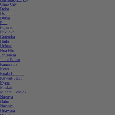
Chuo City
Doha
Dschidda
Dubai
Eilat
Fujairah
Fukuoka
Gotemba
Haifa
Hokuto
Hua Hin
Jerusalem
Johor Bahru
Kanazawa
Korat
Kuala Lumpur
Kuwait-Stadt
Kyoto
Maskat
Minato (Tokyo)
Nagoya
Naha
Natanya
Odawara