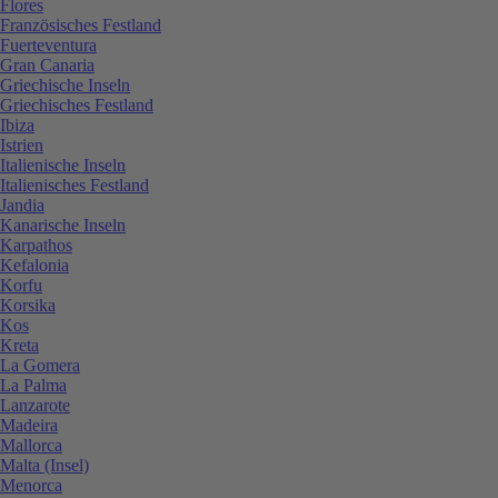
Flores
Französisches Festland
Fuerteventura
Gran Canaria
Griechische Inseln
Griechisches Festland
Ibiza
Istrien
Italienische Inseln
Italienisches Festland
Jandia
Kanarische Inseln
Karpathos
Kefalonia
Korfu
Korsika
Kos
Kreta
La Gomera
La Palma
Lanzarote
Madeira
Mallorca
Malta (Insel)
Menorca