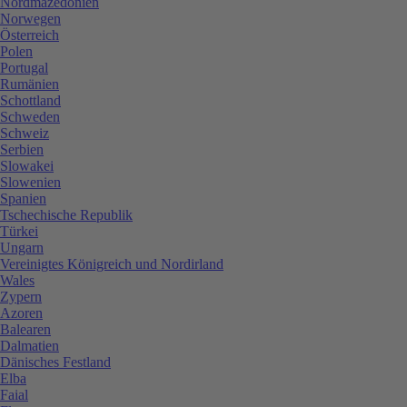
Nordmazedonien
Norwegen
Österreich
Polen
Portugal
Rumänien
Schottland
Schweden
Schweiz
Serbien
Slowakei
Slowenien
Spanien
Tschechische Republik
Türkei
Ungarn
Vereinigtes Königreich und Nordirland
Wales
Zypern
Azoren
Balearen
Dalmatien
Dänisches Festland
Elba
Faial