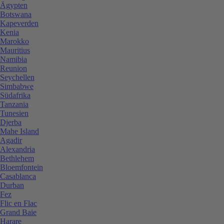
Ägypten
Botswana
Kapeverden
Kenia
Marokko
Mauritius
Namibia
Reunion
Seychellen
Simbabwe
Südafrika
Tanzania
Tunesien
Djerba
Mahe Island
Agadir
Alexandria
Bethlehem
Bloemfontein
Casablanca
Durban
Fez
Flic en Flac
Grand Baie
Harare