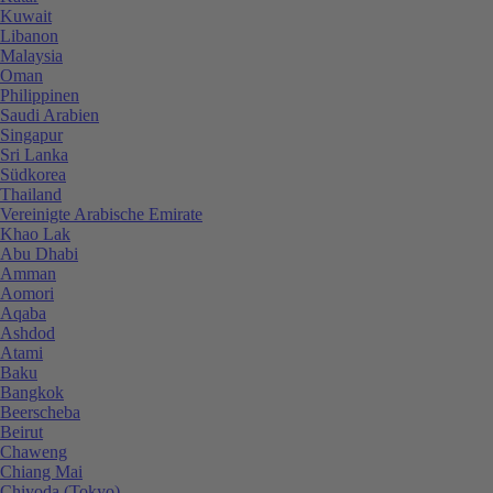
Kuwait
Libanon
Malaysia
Oman
Philippinen
Saudi Arabien
Singapur
Sri Lanka
Südkorea
Thailand
Vereinigte Arabische Emirate
Khao Lak
Abu Dhabi
Amman
Aomori
Aqaba
Ashdod
Atami
Baku
Bangkok
Beerscheba
Beirut
Chaweng
Chiang Mai
Chiyoda (Tokyo)