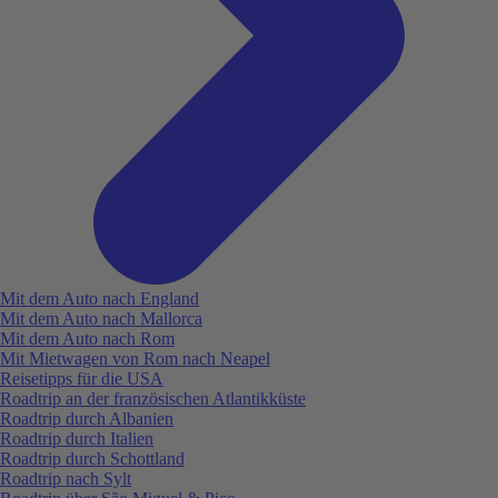
Mit dem Auto nach England
Mit dem Auto nach Mallorca
Mit dem Auto nach Rom
Mit Mietwagen von Rom nach Neapel
Reisetipps für die USA
Roadtrip an der französischen Atlantikküste
Roadtrip durch Albanien
Roadtrip durch Italien
Roadtrip durch Schottland
Roadtrip nach Sylt