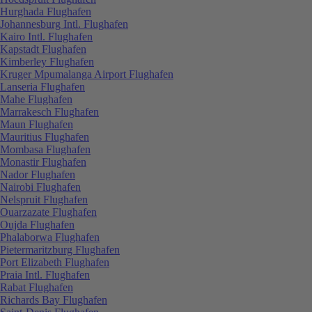
Hurghada Flughafen
Johannesburg Intl. Flughafen
Kairo Intl. Flughafen
Kapstadt Flughafen
Kimberley Flughafen
Kruger Mpumalanga Airport Flughafen
Lanseria Flughafen
Mahe Flughafen
Marrakesch Flughafen
Maun Flughafen
Mauritius Flughafen
Mombasa Flughafen
Monastir Flughafen
Nador Flughafen
Nairobi Flughafen
Nelspruit Flughafen
Ouarzazate Flughafen
Oujda Flughafen
Phalaborwa Flughafen
Pietermaritzburg Flughafen
Port Elizabeth Flughafen
Praia Intl. Flughafen
Rabat Flughafen
Richards Bay Flughafen