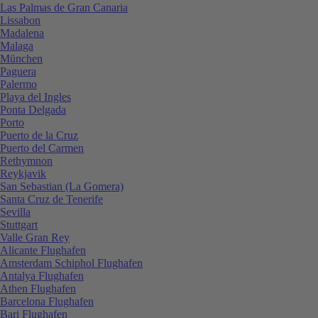
Las Palmas de Gran Canaria
Lissabon
Madalena
Malaga
München
Paguera
Palermo
Playa del Ingles
Ponta Delgada
Porto
Puerto de la Cruz
Puerto del Carmen
Rethymnon
Reykjavik
San Sebastian (La Gomera)
Santa Cruz de Tenerife
Sevilla
Stuttgart
Valle Gran Rey
Alicante Flughafen
Amsterdam Schiphol Flughafen
Antalya Flughafen
Athen Flughafen
Barcelona Flughafen
Bari Flughafen