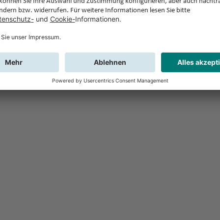
Feedback
Sie haben Fr
Buchung?