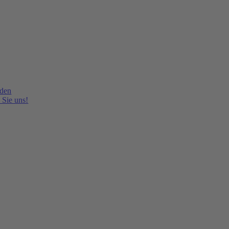
lden
 Sie uns!