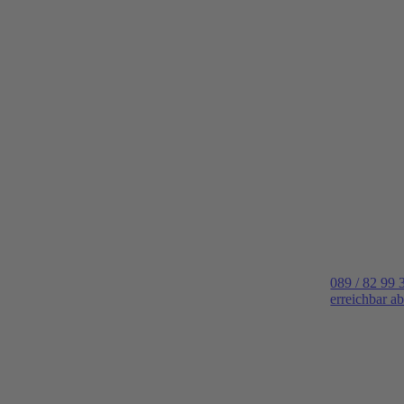
089 / 82 99 
erreichbar a