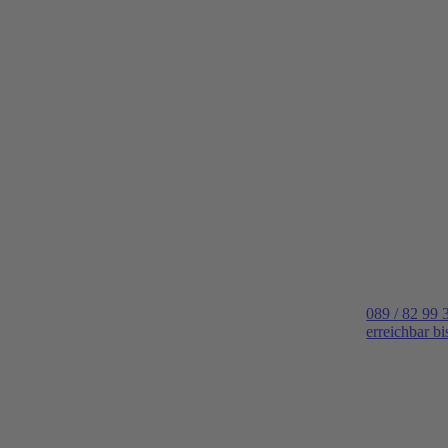
089 / 82 99 
erreichbar b