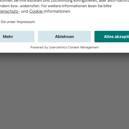
Feedback
Sie haben Fr
Buchung?