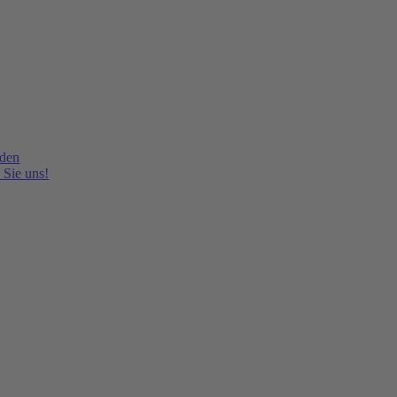
lden
 Sie uns!