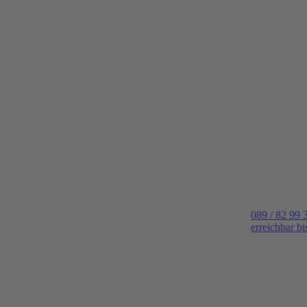
089 / 82 99 
erreichbar b