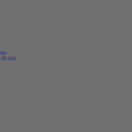
lden
 Sie uns!