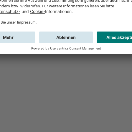
Feedback
Sie haben Fr
Buchung?