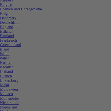
Andorra
Belgien
Bosnien und Herzegowina
Bulgarien
Dänemark
Deutschland
England
Estland
Finnland
Frankreich
Griechenland
Irland
Island
Italien
Kosovo
Kroatien
Lettland
Litauen
Luxemburg
Malta
Moldawien
Monaco
Montenegro
Niederlande
Nordirland