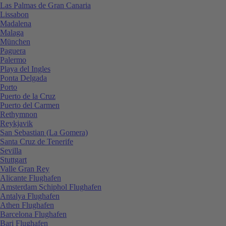
Las Palmas de Gran Canaria
Lissabon
Madalena
Malaga
München
Paguera
Palermo
Playa del Ingles
Ponta Delgada
Porto
Puerto de la Cruz
Puerto del Carmen
Rethymnon
Reykjavik
San Sebastian (La Gomera)
Santa Cruz de Tenerife
Sevilla
Stuttgart
Valle Gran Rey
Alicante Flughafen
Amsterdam Schiphol Flughafen
Antalya Flughafen
Athen Flughafen
Barcelona Flughafen
Bari Flughafen