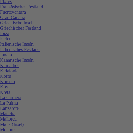
Flores
Französisches Festland
Fuerteventura
Gran Canaria
Griechische Inseln
Griechisches Festland
Ibiza
Istrien
Italienische Inseln
Italienisches Festland
Jandia
Kanarische Inseln
Karpathos
Kefalonia
Korfu
Korsika
Kos
Kreta
La Gomera
La Palma
Lanzarote
Madeira
Mallorca
Malta (Insel)
Menorca