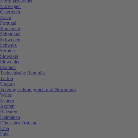
Nordmazedonien
Norwegen
Österreich
Polen
Portugal
Rumänien
Schottland
Schweden
Schweiz
Serbien
Slowakei
Slowenien
Spanien
Tschechische Republik
Türkei
Ungarn
Vereinigtes Königreich und Nordirland
Wales
Zypern
Azoren
Balearen
Dalmatien
Dänisches Festland
Elba
Faial