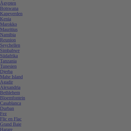
Ägypten
Botswana
Kapeverden
Kenia
Marokko
Mauritius
Namibia
Reunion
Seychellen
Simbabwe
Südafrika
Tanzania
Tunesien
Djerba
Mahe Island
Agadir
Alexandria
Bethlehem
Bloemfontein
Casablanca
Durban
Fez
Flic en Flac
Grand Baie
Harare