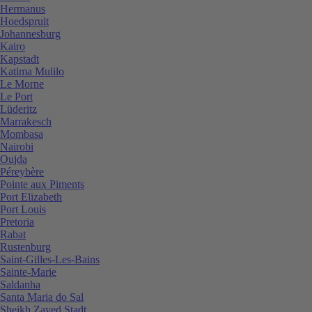
Hermanus
Hoedspruit
Johannesburg
Kairo
Kapstadt
Katima Mulilo
Le Morne
Le Port
Lüderitz
Marrakesch
Mombasa
Nairobi
Oujda
Péreybère
Pointe aux Piments
Port Elizabeth
Port Louis
Pretoria
Rabat
Rustenburg
Saint-Gilles-Les-Bains
Sainte-Marie
Saldanha
Santa Maria do Sal
Sheikh Zayed Stadt