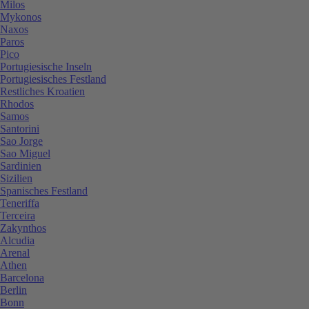
Milos
Mykonos
Naxos
Paros
Pico
Portugiesische Inseln
Portugiesisches Festland
Restliches Kroatien
Rhodos
Samos
Santorini
Sao Jorge
Sao Miguel
Sardinien
Sizilien
Spanisches Festland
Teneriffa
Terceira
Zakynthos
Alcudia
Arenal
Athen
Barcelona
Berlin
Bonn