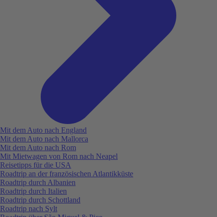
Mit dem Auto nach England
Mit dem Auto nach Mallorca
Mit dem Auto nach Rom
Mit Mietwagen von Rom nach Neapel
Reisetipps für die USA
Roadtrip an der französischen Atlantikküste
Roadtrip durch Albanien
Roadtrip durch Italien
Roadtrip durch Schottland
Roadtrip nach Sylt