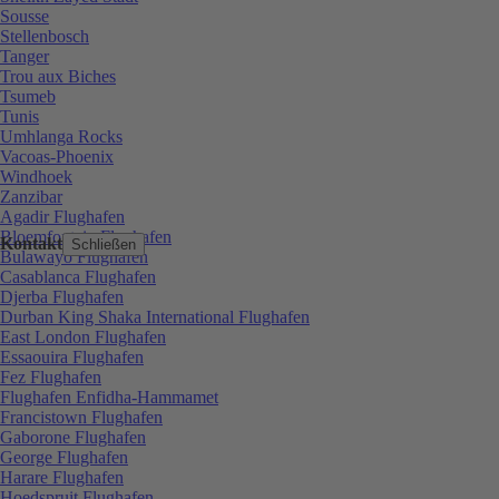
Sousse
Stellenbosch
Tanger
Trou aux Biches
Tsumeb
Tunis
Umhlanga Rocks
Vacoas-Phoenix
Windhoek
Zanzibar
Agadir Flughafen
Bloemfontein Flughafen
Kontakt
Schließen
Bulawayo Flughafen
Casablanca Flughafen
Djerba Flughafen
Durban King Shaka International Flughafen
East London Flughafen
Essaouira Flughafen
Fez Flughafen
Flughafen Enfidha-Hammamet
Francistown Flughafen
Gaborone Flughafen
George Flughafen
Harare Flughafen
Hoedspruit Flughafen