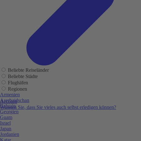
Beliebte Reiseländer
Beliebte Städte
Flughäfen
Regionen
Armenien
Aserbaidschan
Account
Bahrain
Wussten Sie, dass Sie vieles auch selbst erledigen können?
Georgien
Guam
Israel
Japan
Jordanien
Katar