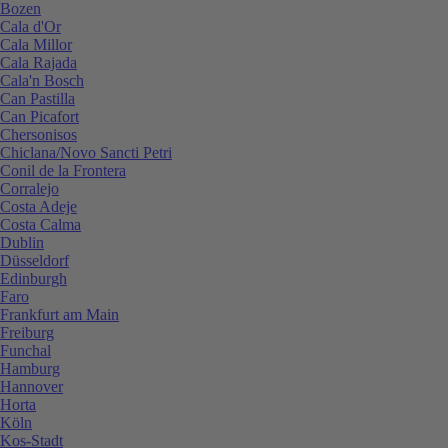
Bozen
Cala d'Or
Cala Millor
Cala Rajada
Cala'n Bosch
Can Pastilla
Can Picafort
Chersonisos
Chiclana/Novo Sancti Petri
Conil de la Frontera
Corralejo
Costa Adeje
Costa Calma
Dublin
Düsseldorf
Edinburgh
Faro
Frankfurt am Main
Freiburg
Funchal
Hamburg
Hannover
Horta
Köln
Kos-Stadt