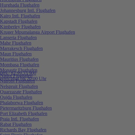
Hurghada Flughafen
Johannesburg Intl. Flughafen
Kairo Intl. Flughafen
Kapstadt Flughafen
Kimberley Flughafen
Kruger Mpumalanga Airport Flughafen
Lanseria Flughafen
Mahe Flughafen
Marrakesch Flughafen
Maun Flughafen
Mauritius Flughafen
Mombasa Flughafen
Monastir Flughafen
089 / 82 99 33 900
Nador Flughafen
erreichbar bis 20:00 Uhr
Nairobi Flughafen
Nelspruit Flughafen
Ouarzazate Flughafen
Oujda Flughafen
Phalaborwa Flughafen
Pietermaritzburg Flughafen
Port Elizabeth Flughafen
Praia Intl. Flughafen
Rabat Flughafen
Richards Bay Flughafen