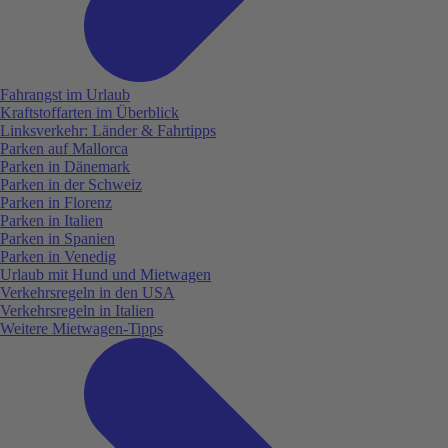
Fahrangst im Urlaub
Kraftstoffarten im Überblick
Linksverkehr: Länder & Fahrtipps
Parken auf Mallorca
Parken in Dänemark
Parken in der Schweiz
Parken in Florenz
Parken in Italien
Parken in Spanien
Parken in Venedig
Urlaub mit Hund und Mietwagen
Verkehrsregeln in den USA
Verkehrsregeln in Italien
Weitere Mietwagen-Tipps