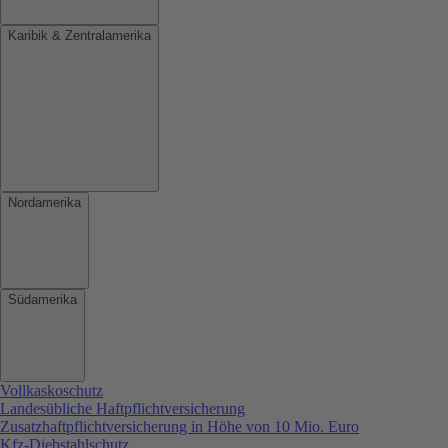
Karibik & Zentralamerika
Nordamerika
Südamerika
Vollkaskoschutz
Landesübliche Haftpflichtversicherung
Zusatzhaftpflichtversicherung in Höhe von 10 Mio. Euro
Kfz-Diebstahlschutz