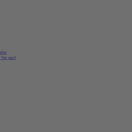
lden
 Sie uns!