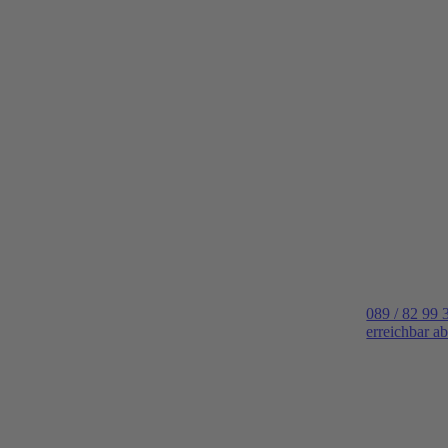
089 / 82 99 
erreichbar a