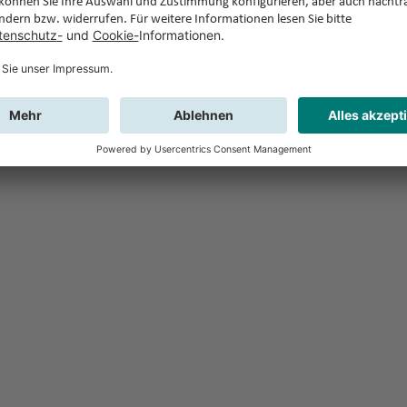
Feedback
Sie haben Fr
Buchung?