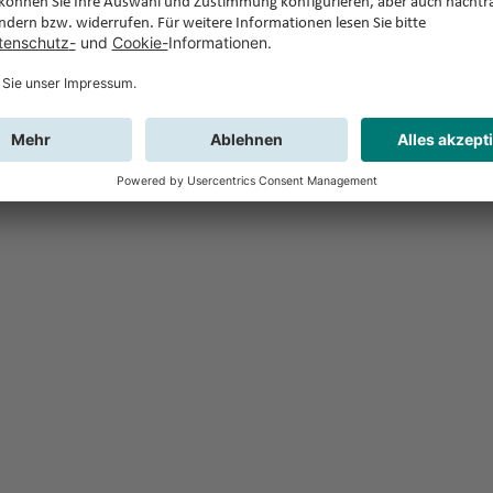
Feedback
Sie haben Fr
Buchung?