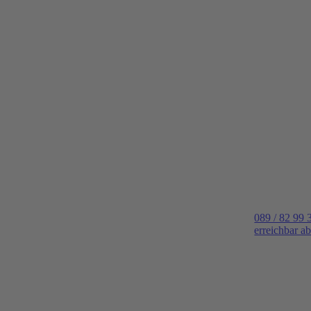
089 / 82 99 
erreichbar a