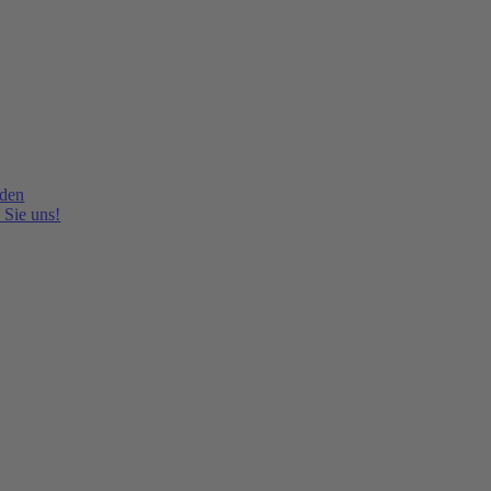
lden
 Sie uns!