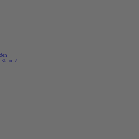
lden
 Sie uns!