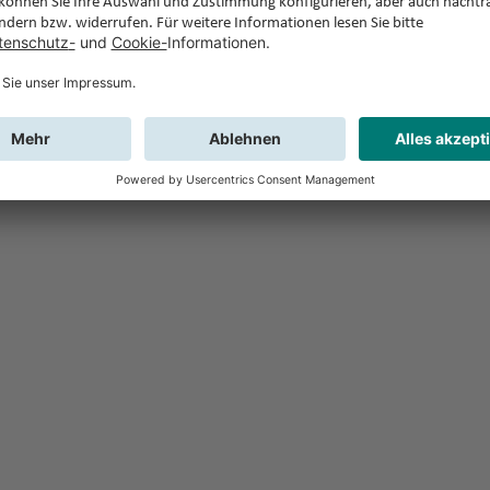
Feedback
Sie haben Fr
Buchung?