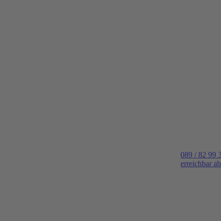
089 / 82 99 
erreichbar a