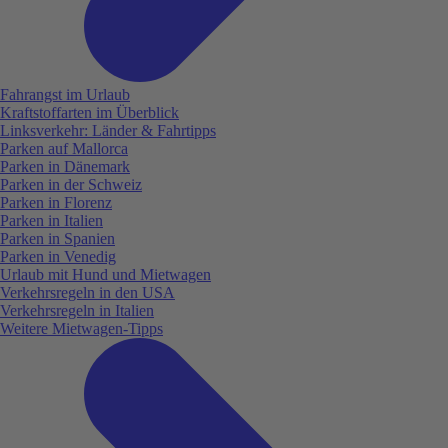
Fahrangst im Urlaub
Kraftstoffarten im Überblick
Linksverkehr: Länder & Fahrtipps
Parken auf Mallorca
Parken in Dänemark
Parken in der Schweiz
Parken in Florenz
Parken in Italien
Parken in Spanien
Parken in Venedig
Urlaub mit Hund und Mietwagen
Verkehrsregeln in den USA
Verkehrsregeln in Italien
Weitere Mietwagen-Tipps