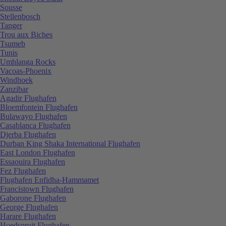
Sousse
Stellenbosch
Tanger
Trou aux Biches
Tsumeb
Tunis
Umhlanga Rocks
Vacoas-Phoenix
Windhoek
Zanzibar
Agadir Flughafen
Bloemfontein Flughafen
Bulawayo Flughafen
Casablanca Flughafen
Djerba Flughafen
Durban King Shaka International Flughafen
East London Flughafen
Essaouira Flughafen
Fez Flughafen
Flughafen Enfidha-Hammamet
Francistown Flughafen
Gaborone Flughafen
George Flughafen
Harare Flughafen
Hoedspruit Flughafen