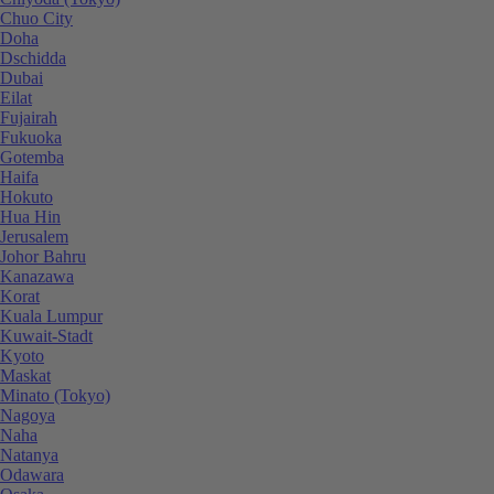
Chuo City
Doha
Dschidda
Dubai
Eilat
Fujairah
Fukuoka
Gotemba
Haifa
Hokuto
Hua Hin
Jerusalem
Johor Bahru
Kanazawa
Korat
Kuala Lumpur
Kuwait-Stadt
Kyoto
Maskat
Minato (Tokyo)
Nagoya
Naha
Natanya
Odawara