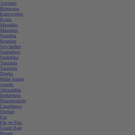
Ägypten
Botswana
Kapeverden
Kenia
Marokko
Mauritius
Namibia
Reunion
Seychellen
Simbabwe
Südafrika
Tanzania
Tunesien
Djerba
Mahe Island
Agadir
Alexandria
Bethlehem
Bloemfontein
Casablanca
Durban
Fez
Flic en Flac
Grand Baie
Harare