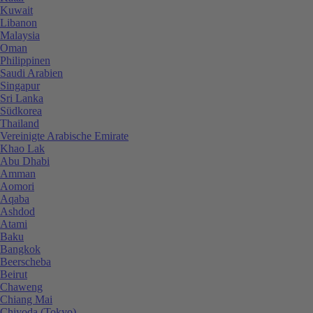
Kuwait
Libanon
Malaysia
Oman
Philippinen
Saudi Arabien
Singapur
Sri Lanka
Südkorea
Thailand
Vereinigte Arabische Emirate
Khao Lak
Abu Dhabi
Amman
Aomori
Aqaba
Ashdod
Atami
Baku
Bangkok
Beerscheba
Beirut
Chaweng
Chiang Mai
Chiyoda (Tokyo)