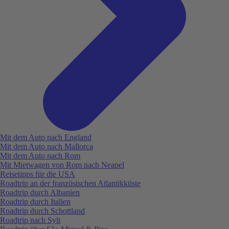
Mit dem Auto nach England
Mit dem Auto nach Mallorca
Mit dem Auto nach Rom
Mit Mietwagen von Rom nach Neapel
Reisetipps für die USA
Roadtrip an der französischen Atlantikküste
Roadtrip durch Albanien
Roadtrip durch Italien
Roadtrip durch Schottland
Roadtrip nach Sylt