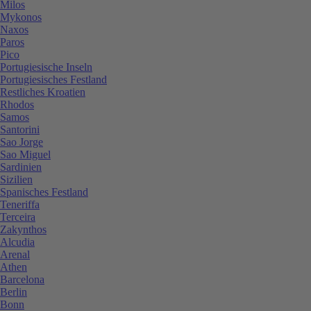
Milos
Mykonos
Naxos
Paros
Pico
Portugiesische Inseln
Portugiesisches Festland
Restliches Kroatien
Rhodos
Samos
Santorini
Sao Jorge
Sao Miguel
Sardinien
Sizilien
Spanisches Festland
Teneriffa
Terceira
Zakynthos
Alcudia
Arenal
Athen
Barcelona
Berlin
Bonn