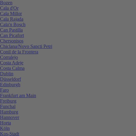
Bozen
Cala d'Or
Cala Millor
Cala Rajada
Cala'n Bosch
Can Pastilla
Can Picafort
Chersonisos
Chiclana/Novo Sancti Petri
Conil de la Frontera
Corralejo
Costa Adeje
Costa Calma
Dublin
Düsseldorf
Edinburgh
Faro
Frankfurt am Main
Freiburg
Funchal
Hamburg
Hannover
Horta
Köln
Kos-Stadt