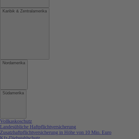
Karibik & Zentralamerika
Nordamerika
Südamerika
Vollkaskoschutz
Landesübliche Haftpflichtversicherung
Zusatzhaftpflichtversicherung in Höhe von 10 Mio. Euro
Kfz-Diebstahlschutz