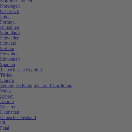
Nordmazedonien
Norwegen
Österreich
Polen
Portugal
Rumänien
Schottland
Schweden
Schweiz
Serbien
Slowakei
Slowenien
Spanien
Tschechische Republik
Türkei
Ungarn
Vereinigtes Königreich und Nordirland
Wales
Zypern
Azoren
Balearen
Dalmatien
Dänisches Festland
Elba
Faial