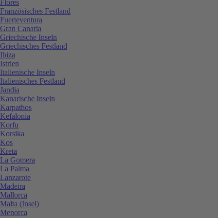
Flores
Französisches Festland
Fuerteventura
Gran Canaria
Griechische Inseln
Griechisches Festland
Ibiza
Istrien
Italienische Inseln
Italienisches Festland
Jandia
Kanarische Inseln
Karpathos
Kefalonia
Korfu
Korsika
Kos
Kreta
La Gomera
La Palma
Lanzarote
Madeira
Mallorca
Malta (Insel)
Menorca