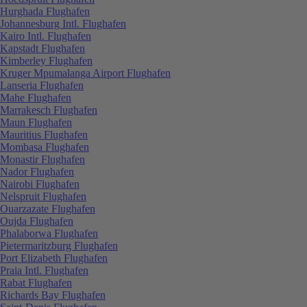
Hurghada Flughafen
Johannesburg Intl. Flughafen
Kairo Intl. Flughafen
Kapstadt Flughafen
Kimberley Flughafen
Kruger Mpumalanga Airport Flughafen
Lanseria Flughafen
Mahe Flughafen
Marrakesch Flughafen
Maun Flughafen
Mauritius Flughafen
Mombasa Flughafen
Monastir Flughafen
Nador Flughafen
Nairobi Flughafen
Nelspruit Flughafen
Ouarzazate Flughafen
Oujda Flughafen
Phalaborwa Flughafen
Pietermaritzburg Flughafen
Port Elizabeth Flughafen
Praia Intl. Flughafen
Rabat Flughafen
Richards Bay Flughafen