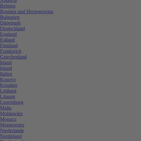
Andorra
Belgien
Bosnien und Herzegowina
Bulgarien
Dänemark
Deutschland
England
Estland
Finnland
Frankreich
Griechenland
Irland
Island
Italien
Kosovo
Kroatien
Lettland
Litauen
Luxemburg
Malta
Moldawien
Monaco
Montenegro
Niederlande
Nordirland