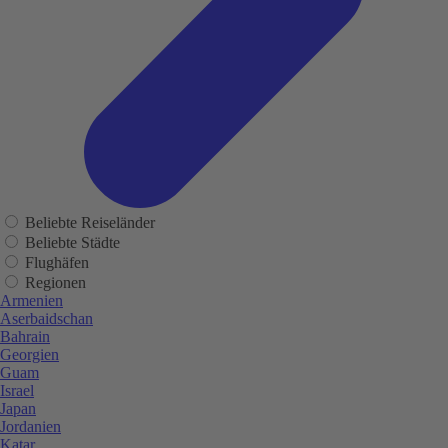
Beliebte Reiseländer
Beliebte Städte
Flughäfen
Regionen
Armenien
Aserbaidschan
Bahrain
Georgien
Guam
Israel
Japan
Jordanien
Katar