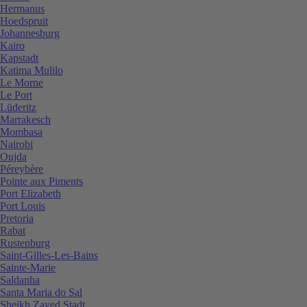
Hermanus
Hoedspruit
Johannesburg
Kairo
Kapstadt
Katima Mulilo
Le Morne
Le Port
Lüderitz
Marrakesch
Mombasa
Nairobi
Oujda
Péreybère
Pointe aux Piments
Port Elizabeth
Port Louis
Pretoria
Rabat
Rustenburg
Saint-Gilles-Les-Bains
Sainte-Marie
Saldanha
Santa Maria do Sal
Sheikh Zayed Stadt