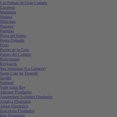
Las Palmas de Gran Canaria
Lissabon
Madalena
Malaga
München
Paguera
Palermo
Playa del Ingles
Ponta Delgada
Porto
Puerto de la Cruz
Puerto del Carmen
Rethymnon
Reykjavik
San Sebastian (La Gomera)
Santa Cruz de Tenerife
Sevilla
Stuttgart
Valle Gran Rey
Alicante Flughafen
Amsterdam Schiphol Flughafen
Antalya Flughafen
Athen Flughafen
Barcelona Flughafen
Bari Flughafen