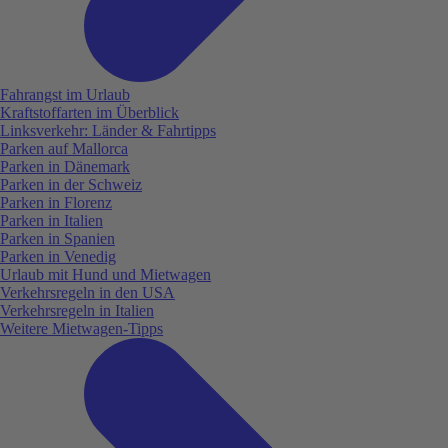
Fahrangst im Urlaub
Kraftstoffarten im Überblick
Linksverkehr: Länder & Fahrtipps
Parken auf Mallorca
Parken in Dänemark
Parken in der Schweiz
Parken in Florenz
Parken in Italien
Parken in Spanien
Parken in Venedig
Urlaub mit Hund und Mietwagen
Verkehrsregeln in den USA
Verkehrsregeln in Italien
Weitere Mietwagen-Tipps