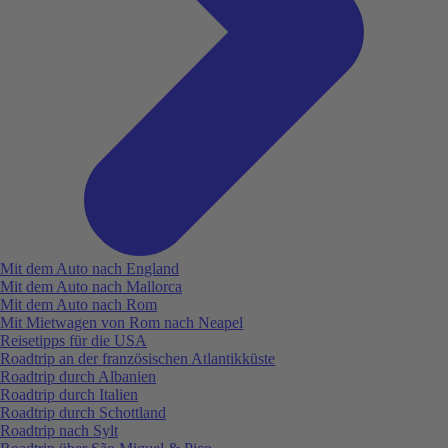
Mit dem Auto nach England
Mit dem Auto nach Mallorca
Mit dem Auto nach Rom
Mit Mietwagen von Rom nach Neapel
Reisetipps für die USA
Roadtrip an der französischen Atlantikküste
Roadtrip durch Albanien
Roadtrip durch Italien
Roadtrip durch Schottland
Roadtrip nach Sylt