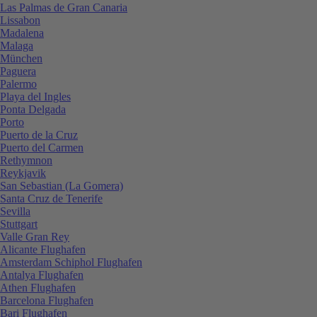
Las Palmas de Gran Canaria
Lissabon
Madalena
Malaga
München
Paguera
Palermo
Playa del Ingles
Ponta Delgada
Porto
Puerto de la Cruz
Puerto del Carmen
Rethymnon
Reykjavik
San Sebastian (La Gomera)
Santa Cruz de Tenerife
Sevilla
Stuttgart
Valle Gran Rey
Alicante Flughafen
Amsterdam Schiphol Flughafen
Antalya Flughafen
Athen Flughafen
Barcelona Flughafen
Bari Flughafen