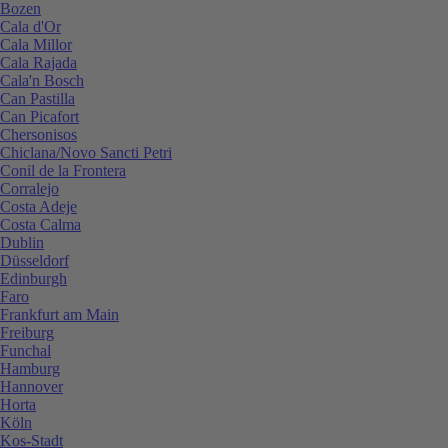
Bozen
Cala d'Or
Cala Millor
Cala Rajada
Cala'n Bosch
Can Pastilla
Can Picafort
Chersonisos
Chiclana/Novo Sancti Petri
Conil de la Frontera
Corralejo
Costa Adeje
Costa Calma
Dublin
Düsseldorf
Edinburgh
Faro
Frankfurt am Main
Freiburg
Funchal
Hamburg
Hannover
Horta
Köln
Kos-Stadt