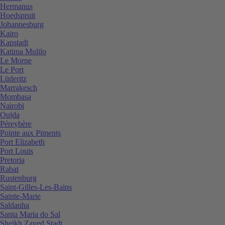
Hermanus
Hoedspruit
Johannesburg
Kairo
Kapstadt
Katima Mulilo
Le Morne
Le Port
Lüderitz
Marrakesch
Mombasa
Nairobi
Oujda
Péreybère
Pointe aux Piments
Port Elizabeth
Port Louis
Pretoria
Rabat
Rustenburg
Saint-Gilles-Les-Bains
Sainte-Marie
Saldanha
Santa Maria do Sal
Sheikh Zayed Stadt