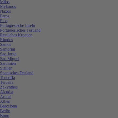
Milos
Mykonos
Naxos
Paros
Pico
Portugiesische Inseln
Portugiesisches Festland
Restliches Kroatien
Rhodos
Samos
Santorini
Sao Jorge
Sao Miguel
Sardinien
Sizilien
Spanisches Festland
Teneriffa
Terceira
Zakynthos
Alcudia
Arenal
Athen
Barcelona
Berlin
Bonn