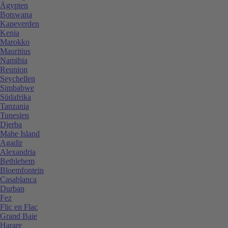
Ägypten
Botswana
Kapeverden
Kenia
Marokko
Mauritius
Namibia
Reunion
Seychellen
Simbabwe
Südafrika
Tanzania
Tunesien
Djerba
Mahe Island
Agadir
Alexandria
Bethlehem
Bloemfontein
Casablanca
Durban
Fez
Flic en Flac
Grand Baie
Harare