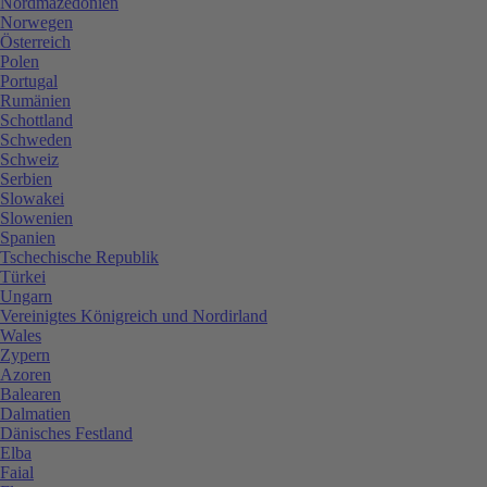
Nordmazedonien
Norwegen
Österreich
Polen
Portugal
Rumänien
Schottland
Schweden
Schweiz
Serbien
Slowakei
Slowenien
Spanien
Tschechische Republik
Türkei
Ungarn
Vereinigtes Königreich und Nordirland
Wales
Zypern
Azoren
Balearen
Dalmatien
Dänisches Festland
Elba
Faial