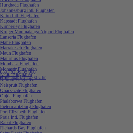
Hurghada Flughafen
Johannesburg Intl. Flughafen
Kairo Intl. Flughafen
Kapstadt Flughafen
Kimberley Flughafen
Kruger Mpumalanga Airport Flughafen
Lanseria Flughafen
Mahe Flughafen
Marrakesch Flughafen
Maun Flughafen
Mauritius Flughafen
Mombasa Flughafen
Monastir Flughafen
089 / 82 99 33 900
Nador Flughafen
erreichbar bis 20:00 Uhr
Nairobi Flughafen
Nelspruit Flughafen
Ouarzazate Flughafen
Oujda Flughafen
Phalaborwa Flughafen
Pietermaritzburg Flughafen
Port Elizabeth Flughafen
Praia Intl. Flughafen
Rabat Flughafen
Richards Bay Flughafen