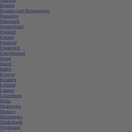
Andorra
Belgien
Bosnien und Herzegowina
Bulgarien
Dänemark
Deutschland
England
Estland
Finnland
Frankreich
Griechenland
Irland
Island
Italien
Kosovo
Kroatien
Lettland
Litauen
Luxemburg
Malta
Moldawien
Monaco
Montenegro
Niederlande
Nordirland