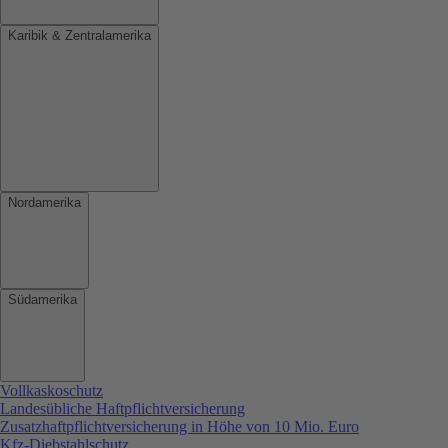
Karibik & Zentralamerika
Nordamerika
Südamerika
Vollkaskoschutz
Landesübliche Haftpflichtversicherung
Zusatzhaftpflichtversicherung in Höhe von 10 Mio. Euro
Kfz-Diebstahlschutz