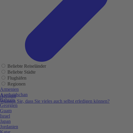
Beliebte Reiseländer
Beliebte Städte
Flughäfen
Regionen
Armenien
Aserbaidschan
Account
Bahrain
Wussten Sie, dass Sie vieles auch selbst erledigen können?
Georgien
Guam
Israel
Japan
Jordanien
Katar