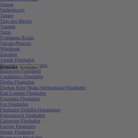
Sousse
Stellenbosch
Tanger
Trou aux Biches
Tsumeb
Tunis
Umhlanga Rocks
Vacoas-Phoenix
Windhoek
Zanzibar
Agadir Flughafen
Bloemfontein Flughafen
Kontakt
Schließen
Bulawayo Flughafen
Casablanca Flughafen
Djerba Flughafen
Durban King Shaka International Flughafen
East London Flughafen
Essaouira Flughafen
Fez Flughafen
Flughafen Enfidha-Hammamet
Francistown Flughafen
Gaborone Flughafen
George Flughafen
Harare Flughafen
Hoedspruit Flughafen