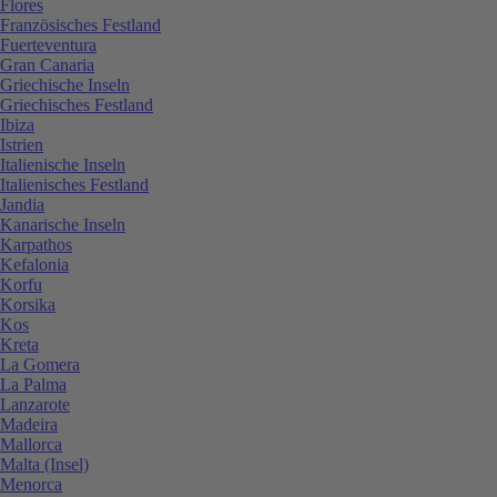
Flores
Französisches Festland
Fuerteventura
Gran Canaria
Griechische Inseln
Griechisches Festland
Ibiza
Istrien
Italienische Inseln
Italienisches Festland
Jandia
Kanarische Inseln
Karpathos
Kefalonia
Korfu
Korsika
Kos
Kreta
La Gomera
La Palma
Lanzarote
Madeira
Mallorca
Malta (Insel)
Menorca