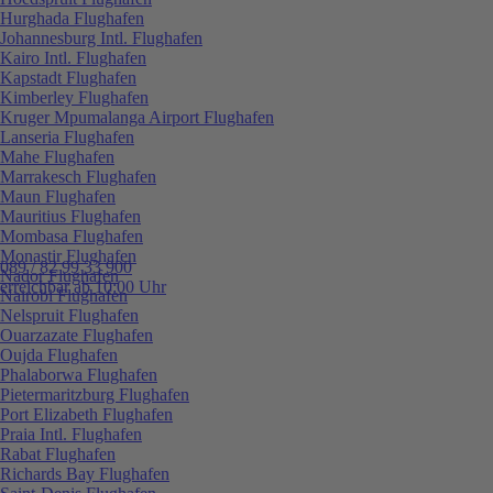
Hurghada Flughafen
Johannesburg Intl. Flughafen
Kairo Intl. Flughafen
Kapstadt Flughafen
Kimberley Flughafen
Kruger Mpumalanga Airport Flughafen
Lanseria Flughafen
Mahe Flughafen
Marrakesch Flughafen
Maun Flughafen
Mauritius Flughafen
Mombasa Flughafen
Monastir Flughafen
089 / 82 99 33 900
Nador Flughafen
erreichbar ab 10:00 Uhr
Nairobi Flughafen
Nelspruit Flughafen
Ouarzazate Flughafen
Oujda Flughafen
Phalaborwa Flughafen
Pietermaritzburg Flughafen
Port Elizabeth Flughafen
Praia Intl. Flughafen
Rabat Flughafen
Richards Bay Flughafen