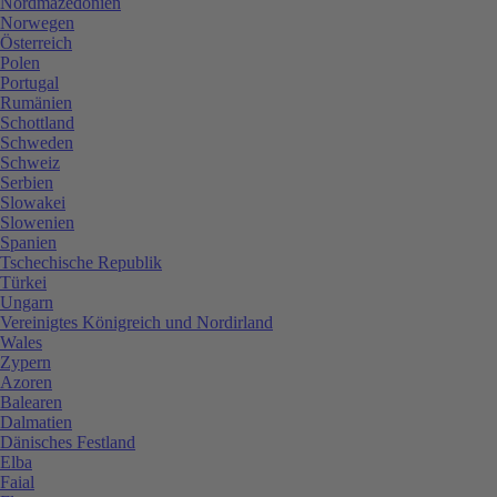
Nordmazedonien
Norwegen
Österreich
Polen
Portugal
Rumänien
Schottland
Schweden
Schweiz
Serbien
Slowakei
Slowenien
Spanien
Tschechische Republik
Türkei
Ungarn
Vereinigtes Königreich und Nordirland
Wales
Zypern
Azoren
Balearen
Dalmatien
Dänisches Festland
Elba
Faial