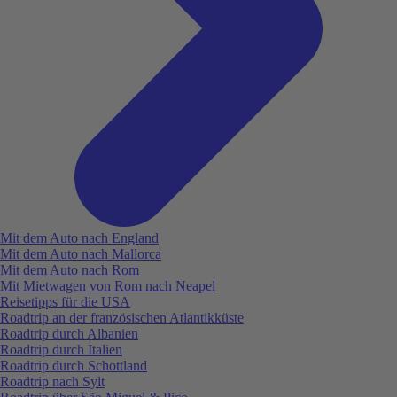
Mit dem Auto nach England
Mit dem Auto nach Mallorca
Mit dem Auto nach Rom
Mit Mietwagen von Rom nach Neapel
Reisetipps für die USA
Roadtrip an der französischen Atlantikküste
Roadtrip durch Albanien
Roadtrip durch Italien
Roadtrip durch Schottland
Roadtrip nach Sylt