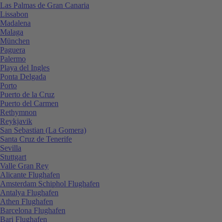
Las Palmas de Gran Canaria
Lissabon
Madalena
Malaga
München
Paguera
Palermo
Playa del Ingles
Ponta Delgada
Porto
Puerto de la Cruz
Puerto del Carmen
Rethymnon
Reykjavik
San Sebastian (La Gomera)
Santa Cruz de Tenerife
Sevilla
Stuttgart
Valle Gran Rey
Alicante Flughafen
Amsterdam Schiphol Flughafen
Antalya Flughafen
Athen Flughafen
Barcelona Flughafen
Bari Flughafen