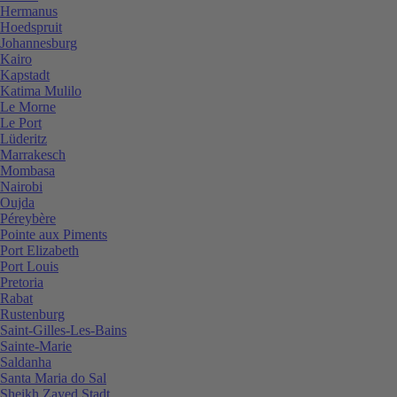
Hermanus
Hoedspruit
Johannesburg
Kairo
Kapstadt
Katima Mulilo
Le Morne
Le Port
Lüderitz
Marrakesch
Mombasa
Nairobi
Oujda
Péreybère
Pointe aux Piments
Port Elizabeth
Port Louis
Pretoria
Rabat
Rustenburg
Saint-Gilles-Les-Bains
Sainte-Marie
Saldanha
Santa Maria do Sal
Sheikh Zayed Stadt