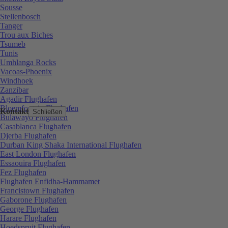
Sousse
Stellenbosch
Tanger
Trou aux Biches
Tsumeb
Tunis
Umhlanga Rocks
Vacoas-Phoenix
Windhoek
Zanzibar
Agadir Flughafen
Bloemfontein Flughafen
Kontakt
Schließen
Bulawayo Flughafen
Casablanca Flughafen
Djerba Flughafen
Durban King Shaka International Flughafen
East London Flughafen
Essaouira Flughafen
Fez Flughafen
Flughafen Enfidha-Hammamet
Francistown Flughafen
Gaborone Flughafen
George Flughafen
Harare Flughafen
Hoedspruit Flughafen