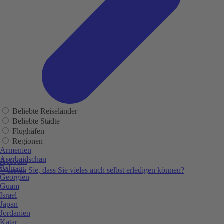
Beliebte Reiseländer
Beliebte Städte
Flughäfen
Regionen
Armenien
Aserbaidschan
Account
Bahrain
Wussten Sie, dass Sie vieles auch selbst erledigen können?
Georgien
Guam
Israel
Japan
Jordanien
Katar