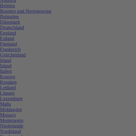
Andorra
Belgien
Bosnien und Herzegowina
Bulgarien
Dänemark
Deutschland
England
Estland
Finnland
Frankreich
Griechenland
Irland
Island
Italien
Kosovo
Kroatien
Lettland
Litauen
Luxemburg
Malta
Moldawien
Monaco
Montenegro
Niederlande
Nordirland