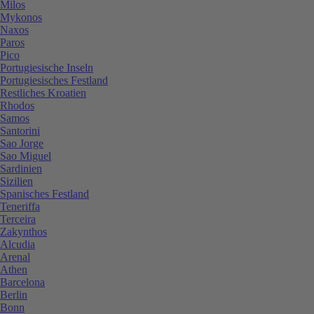
Milos
Mykonos
Naxos
Paros
Pico
Portugiesische Inseln
Portugiesisches Festland
Restliches Kroatien
Rhodos
Samos
Santorini
Sao Jorge
Sao Miguel
Sardinien
Sizilien
Spanisches Festland
Teneriffa
Terceira
Zakynthos
Alcudia
Arenal
Athen
Barcelona
Berlin
Bonn