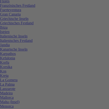
Flores
Französisches Festland
Fuerteventura
Gran Canaria
Griechische Inseln
Griechisches Festland
Ibiza
Istrien
Italienische Inseln
Italienisches Festland
Jandia
Kanarische Inseln
Karpathos
Kefalonia
Korfu
Korsika
Kos
Kreta
La Gomera
La Palma
Lanzarote
Madeira
Mallorca
Malta (Insel)
Menorca