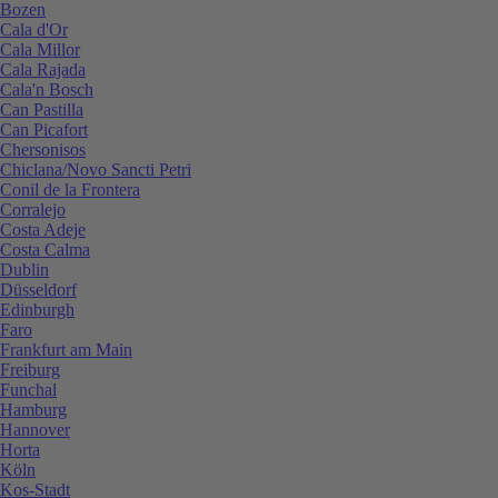
Bozen
Cala d'Or
Cala Millor
Cala Rajada
Cala'n Bosch
Can Pastilla
Can Picafort
Chersonisos
Chiclana/Novo Sancti Petri
Conil de la Frontera
Corralejo
Costa Adeje
Costa Calma
Dublin
Düsseldorf
Edinburgh
Faro
Frankfurt am Main
Freiburg
Funchal
Hamburg
Hannover
Horta
Köln
Kos-Stadt