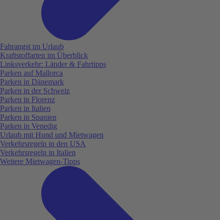
Fahrangst im Urlaub
Kraftstoffarten im Überblick
Linksverkehr: Länder & Fahrtipps
Parken auf Mallorca
Parken in Dänemark
Parken in der Schweiz
Parken in Florenz
Parken in Italien
Parken in Spanien
Parken in Venedig
Urlaub mit Hund und Mietwagen
Verkehrsregeln in den USA
Verkehrsregeln in Italien
Weitere Mietwagen-Tipps