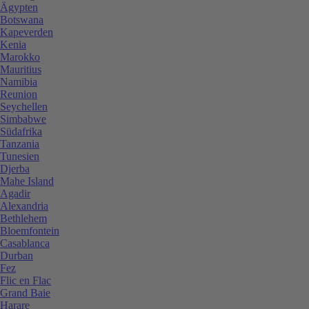
Ägypten
Botswana
Kapeverden
Kenia
Marokko
Mauritius
Namibia
Reunion
Seychellen
Simbabwe
Südafrika
Tanzania
Tunesien
Djerba
Mahe Island
Agadir
Alexandria
Bethlehem
Bloemfontein
Casablanca
Durban
Fez
Flic en Flac
Grand Baie
Harare