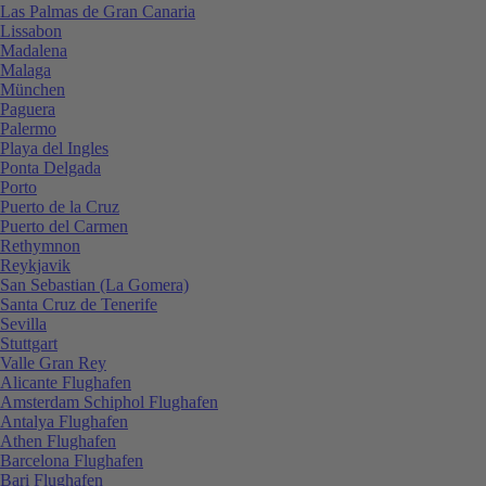
Las Palmas de Gran Canaria
Lissabon
Madalena
Malaga
München
Paguera
Palermo
Playa del Ingles
Ponta Delgada
Porto
Puerto de la Cruz
Puerto del Carmen
Rethymnon
Reykjavik
San Sebastian (La Gomera)
Santa Cruz de Tenerife
Sevilla
Stuttgart
Valle Gran Rey
Alicante Flughafen
Amsterdam Schiphol Flughafen
Antalya Flughafen
Athen Flughafen
Barcelona Flughafen
Bari Flughafen