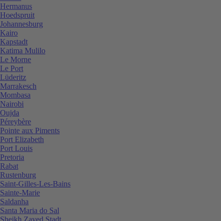
Hermanus
Hoedspruit
Johannesburg
Kairo
Kapstadt
Katima Mulilo
Le Morne
Le Port
Lüderitz
Marrakesch
Mombasa
Nairobi
Oujda
Péreybère
Pointe aux Piments
Port Elizabeth
Port Louis
Pretoria
Rabat
Rustenburg
Saint-Gilles-Les-Bains
Sainte-Marie
Saldanha
Santa Maria do Sal
Sheikh Zayed Stadt