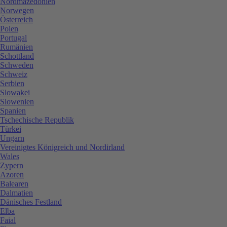
Nordmazedonien
Norwegen
Österreich
Polen
Portugal
Rumänien
Schottland
Schweden
Schweiz
Serbien
Slowakei
Slowenien
Spanien
Tschechische Republik
Türkei
Ungarn
Vereinigtes Königreich und Nordirland
Wales
Zypern
Azoren
Balearen
Dalmatien
Dänisches Festland
Elba
Faial