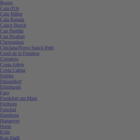
Bozen
Cala d'Or
Cala Millor
Cala Rajada
Cala'n Bosch
Can Pastilla
Can Picafort
Chersonisos
Chiclana/Novo Sancti Petri
Conil de la Frontera
Corralejo
Costa Adeje
Costa Calma
Dublin
Düsseldorf
Edinburgh
Faro
Frankfurt am Main
Freiburg
Funchal
Hamburg
Hannover
Horta
Köln
Kos-Stadt