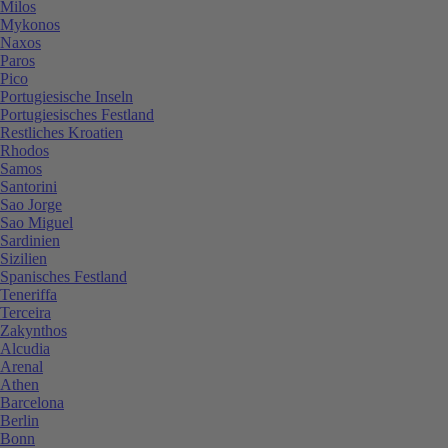
Milos
Mykonos
Naxos
Paros
Pico
Portugiesische Inseln
Portugiesisches Festland
Restliches Kroatien
Rhodos
Samos
Santorini
Sao Jorge
Sao Miguel
Sardinien
Sizilien
Spanisches Festland
Teneriffa
Terceira
Zakynthos
Alcudia
Arenal
Athen
Barcelona
Berlin
Bonn