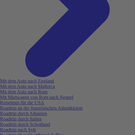
Mit dem Auto nach England
Mit dem Auto nach Mallorca
Mit dem Auto nach Rom
Mit Mietwagen von Rom nach Neapel
Reisetipps für die USA
Roadtrip an der französischen Atlantikküste
Roadtrip durch Albanien
Roadtrip durch Italien
Roadtrip durch Schottland
Roadtrip nach Sylt