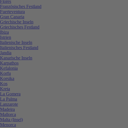
Flores
Französisches Festland
Fuerteventura
Gran Canaria
Griechische Inseln
Griechisches Festland
Ibiza
Istrien
Italienische Inseln
Italienisches Festland
Jandia
Kanarische Inseln
Karpathos
Kefalonia
Korfu
Korsika
Kos
Kreta
La Gomera
La Palma
Lanzarote
Madeira
Mallorca
Malta (Insel)
Menorca