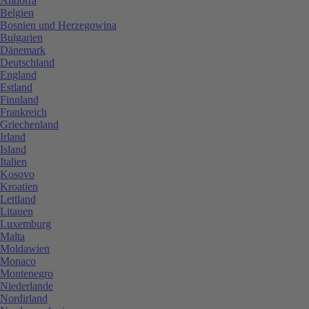
Andorra
Belgien
Bosnien und Herzegowina
Bulgarien
Dänemark
Deutschland
England
Estland
Finnland
Frankreich
Griechenland
Irland
Island
Italien
Kosovo
Kroatien
Lettland
Litauen
Luxemburg
Malta
Moldawien
Monaco
Montenegro
Niederlande
Nordirland