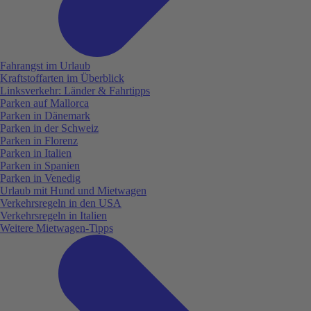
Fahrangst im Urlaub
Kraftstoffarten im Überblick
Linksverkehr: Länder & Fahrtipps
Parken auf Mallorca
Parken in Dänemark
Parken in der Schweiz
Parken in Florenz
Parken in Italien
Parken in Spanien
Parken in Venedig
Urlaub mit Hund und Mietwagen
Verkehrsregeln in den USA
Verkehrsregeln in Italien
Weitere Mietwagen-Tipps