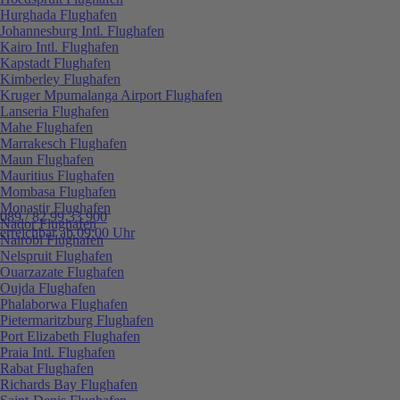
Hurghada Flughafen
Johannesburg Intl. Flughafen
Kairo Intl. Flughafen
Kapstadt Flughafen
Kimberley Flughafen
Kruger Mpumalanga Airport Flughafen
Lanseria Flughafen
Mahe Flughafen
Marrakesch Flughafen
Maun Flughafen
Mauritius Flughafen
Mombasa Flughafen
Monastir Flughafen
089 / 82 99 33 900
Nador Flughafen
erreichbar ab 09:00 Uhr
Nairobi Flughafen
Nelspruit Flughafen
Ouarzazate Flughafen
Oujda Flughafen
Phalaborwa Flughafen
Pietermaritzburg Flughafen
Port Elizabeth Flughafen
Praia Intl. Flughafen
Rabat Flughafen
Richards Bay Flughafen