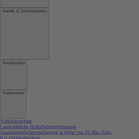
Karibik & Zentralamerika
Nordamerika
Südamerika
Vollkaskoschutz
Landesübliche Haftpflichtversicherung
Zusatzhaftpflichtversicherung in Höhe von 10 Mio. Euro
Kfz-Diebstahlschutz