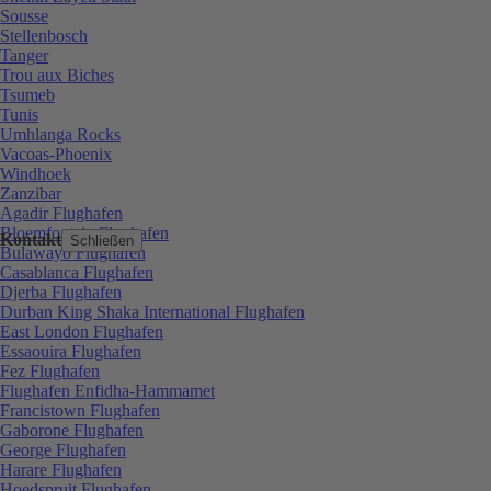
Sousse
Stellenbosch
Tanger
Trou aux Biches
Tsumeb
Tunis
Umhlanga Rocks
Vacoas-Phoenix
Windhoek
Zanzibar
Agadir Flughafen
Bloemfontein Flughafen
Kontakt
Schließen
Bulawayo Flughafen
Casablanca Flughafen
Djerba Flughafen
Durban King Shaka International Flughafen
East London Flughafen
Essaouira Flughafen
Fez Flughafen
Flughafen Enfidha-Hammamet
Francistown Flughafen
Gaborone Flughafen
George Flughafen
Harare Flughafen
Hoedspruit Flughafen