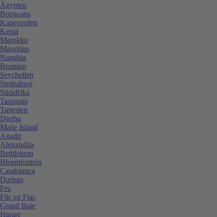
Ägypten
Botswana
Kapeverden
Kenia
Marokko
Mauritius
Namibia
Reunion
Seychellen
Simbabwe
Südafrika
Tanzania
Tunesien
Djerba
Mahe Island
Agadir
Alexandria
Bethlehem
Bloemfontein
Casablanca
Durban
Fez
Flic en Flac
Grand Baie
Harare