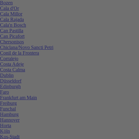
Bozen
Cala d'Or
Cala Millor
Cala Rajada
Cala'n Bosch
Can Pastilla
Can Picafort
Chersonisos
Chiclana/Novo Sancti Petri
Conil de la Frontera
Corralejo
Costa Adeje
Costa Calma
Dublin
Düsseldorf
Edinburgh
Faro
Frankfurt am Main
Freiburg
Funchal
Hamburg
Hannover
Horta
Köln
Kos-Stadt