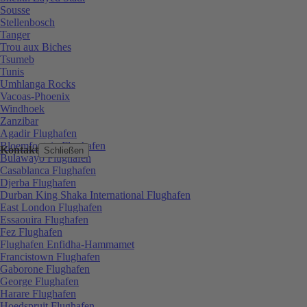
Sousse
Stellenbosch
Tanger
Trou aux Biches
Tsumeb
Tunis
Umhlanga Rocks
Vacoas-Phoenix
Windhoek
Zanzibar
Agadir Flughafen
Bloemfontein Flughafen
Kontakt
Schließen
Bulawayo Flughafen
Casablanca Flughafen
Djerba Flughafen
Durban King Shaka International Flughafen
East London Flughafen
Essaouira Flughafen
Fez Flughafen
Flughafen Enfidha-Hammamet
Francistown Flughafen
Gaborone Flughafen
George Flughafen
Harare Flughafen
Hoedspruit Flughafen