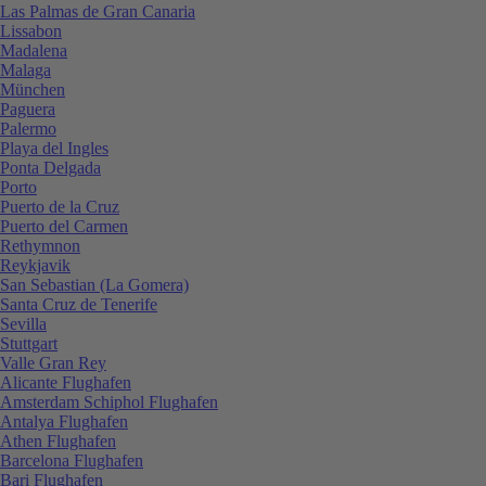
Las Palmas de Gran Canaria
Lissabon
Madalena
Malaga
München
Paguera
Palermo
Playa del Ingles
Ponta Delgada
Porto
Puerto de la Cruz
Puerto del Carmen
Rethymnon
Reykjavik
San Sebastian (La Gomera)
Santa Cruz de Tenerife
Sevilla
Stuttgart
Valle Gran Rey
Alicante Flughafen
Amsterdam Schiphol Flughafen
Antalya Flughafen
Athen Flughafen
Barcelona Flughafen
Bari Flughafen