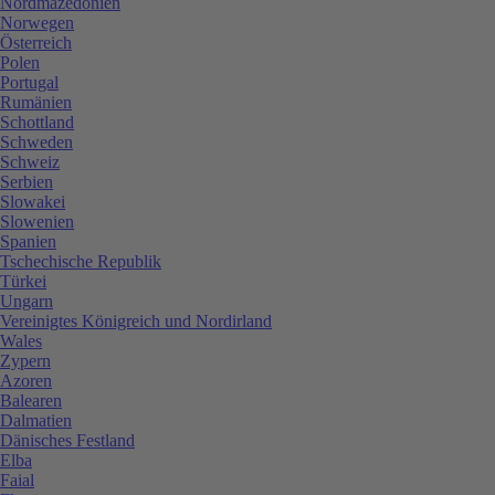
Nordmazedonien
Norwegen
Österreich
Polen
Portugal
Rumänien
Schottland
Schweden
Schweiz
Serbien
Slowakei
Slowenien
Spanien
Tschechische Republik
Türkei
Ungarn
Vereinigtes Königreich und Nordirland
Wales
Zypern
Azoren
Balearen
Dalmatien
Dänisches Festland
Elba
Faial