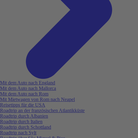
Mit dem Auto nach England
Mit dem Auto nach Mallorca
Mit dem Auto nach Rom
Mit Mietwagen von Rom nach Neapel
Reisetipps für die USA
Roadtrip an der französischen Atlantikküste
Roadtrip durch Albanien
Roadtrip durch Italien
Roadtrip durch Schottland
Roadtrip nach Sylt