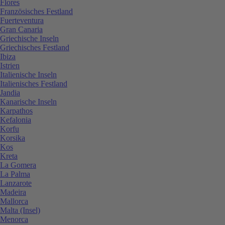
Flores
Französisches Festland
Fuerteventura
Gran Canaria
Griechische Inseln
Griechisches Festland
Ibiza
Istrien
Italienische Inseln
Italienisches Festland
Jandia
Kanarische Inseln
Karpathos
Kefalonia
Korfu
Korsika
Kos
Kreta
La Gomera
La Palma
Lanzarote
Madeira
Mallorca
Malta (Insel)
Menorca