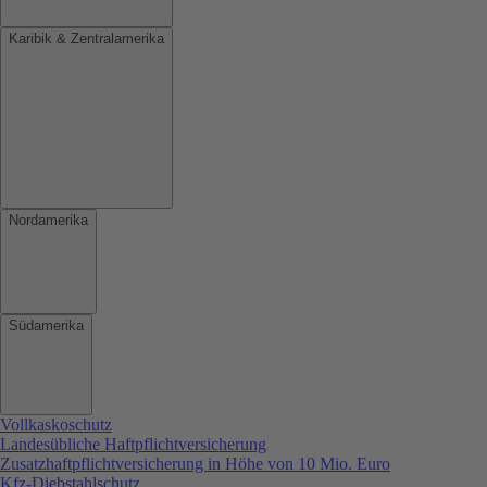
Karibik & Zentralamerika
Nordamerika
Südamerika
Vollkaskoschutz
Landesübliche Haftpflichtversicherung
Zusatzhaftpflichtversicherung in Höhe von 10 Mio. Euro
Kfz-Diebstahlschutz