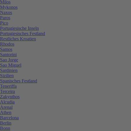
Milos
Mykonos
Naxos
Paros
Pico
Portugiesische Inseln
Portugiesisches Festland
Restliches Kroatien
Rhodos
Samos
Santorini
Sao Jorge
Sao Miguel
Sardinien
Sizilien
Spanisches Festland
Teneriffa
Terceira
Zakynthos
Alcudia
Arenal
Athen
Barcelona
Berlin
Bonn