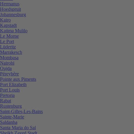
Hermanus
Hoedspruit
Johannesburg
Kairo
Kapstadt
Katima Mulilo
Le Morne
Le Port
Lüderitz
Marrakesch
Mombasa
Nairobi
Oujda
Péreybère
Pointe aux Piments
Port Elizabeth
Port Louis
Pretoria
Rabat
Rustenburg
Saint-Gilles-Les-Bains
Sainte-Marie
Saldanha
Santa Maria do Sal
Sheikh Zayed Stadt