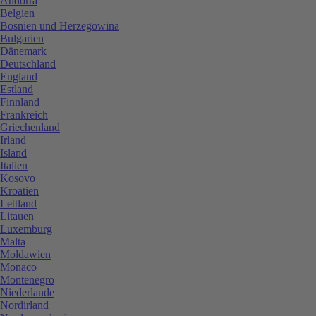
Andorra
Belgien
Bosnien und Herzegowina
Bulgarien
Dänemark
Deutschland
England
Estland
Finnland
Frankreich
Griechenland
Irland
Island
Italien
Kosovo
Kroatien
Lettland
Litauen
Luxemburg
Malta
Moldawien
Monaco
Montenegro
Niederlande
Nordirland