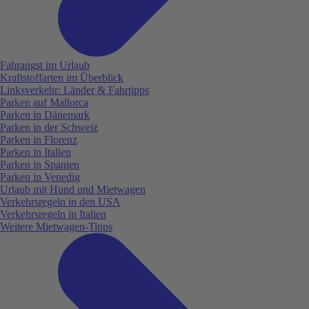
Fahrangst im Urlaub
Kraftstoffarten im Überblick
Linksverkehr: Länder & Fahrtipps
Parken auf Mallorca
Parken in Dänemark
Parken in der Schweiz
Parken in Florenz
Parken in Italien
Parken in Spanien
Parken in Venedig
Urlaub mit Hund und Mietwagen
Verkehrsregeln in den USA
Verkehrsregeln in Italien
Weitere Mietwagen-Tipps