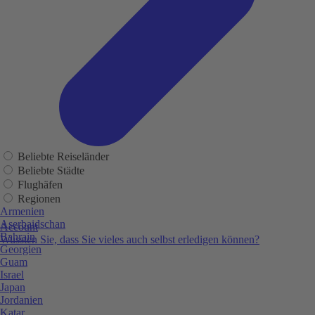
Beliebte Reiseländer
Beliebte Städte
Flughäfen
Regionen
Armenien
Aserbaidschan
Account
Bahrain
Wussten Sie, dass Sie vieles auch selbst erledigen können?
Georgien
Guam
Israel
Japan
Jordanien
Katar