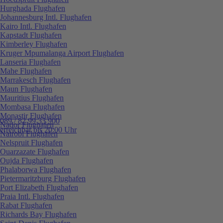
Hurghada Flughafen
Johannesburg Intl. Flughafen
Kairo Intl. Flughafen
Kapstadt Flughafen
Kimberley Flughafen
Kruger Mpumalanga Airport Flughafen
Lanseria Flughafen
Mahe Flughafen
Marrakesch Flughafen
Maun Flughafen
Mauritius Flughafen
Mombasa Flughafen
Monastir Flughafen
089 / 82 99 33 900
Nador Flughafen
erreichbar bis 20:00 Uhr
Nairobi Flughafen
Nelspruit Flughafen
Ouarzazate Flughafen
Oujda Flughafen
Phalaborwa Flughafen
Pietermaritzburg Flughafen
Port Elizabeth Flughafen
Praia Intl. Flughafen
Rabat Flughafen
Richards Bay Flughafen