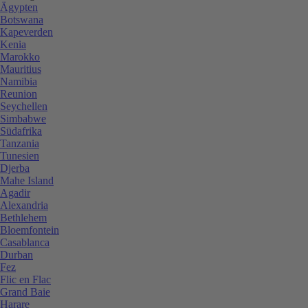
Ägypten
Botswana
Kapeverden
Kenia
Marokko
Mauritius
Namibia
Reunion
Seychellen
Simbabwe
Südafrika
Tanzania
Tunesien
Djerba
Mahe Island
Agadir
Alexandria
Bethlehem
Bloemfontein
Casablanca
Durban
Fez
Flic en Flac
Grand Baie
Harare