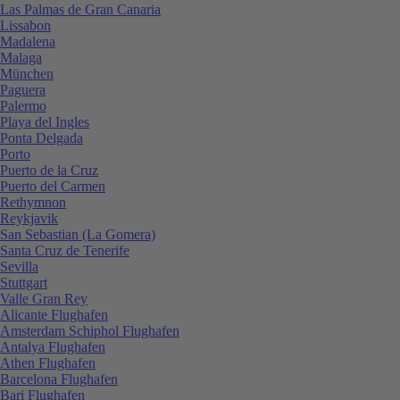
Las Palmas de Gran Canaria
Lissabon
Madalena
Malaga
München
Paguera
Palermo
Playa del Ingles
Ponta Delgada
Porto
Puerto de la Cruz
Puerto del Carmen
Rethymnon
Reykjavik
San Sebastian (La Gomera)
Santa Cruz de Tenerife
Sevilla
Stuttgart
Valle Gran Rey
Alicante Flughafen
Amsterdam Schiphol Flughafen
Antalya Flughafen
Athen Flughafen
Barcelona Flughafen
Bari Flughafen