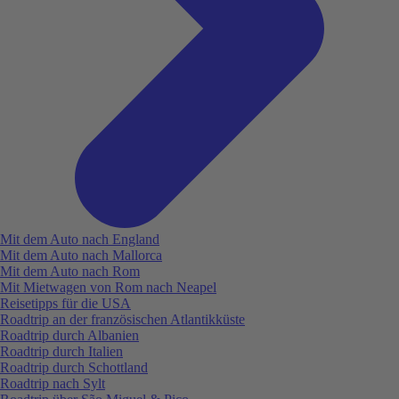
Mit dem Auto nach England
Mit dem Auto nach Mallorca
Mit dem Auto nach Rom
Mit Mietwagen von Rom nach Neapel
Reisetipps für die USA
Roadtrip an der französischen Atlantikküste
Roadtrip durch Albanien
Roadtrip durch Italien
Roadtrip durch Schottland
Roadtrip nach Sylt