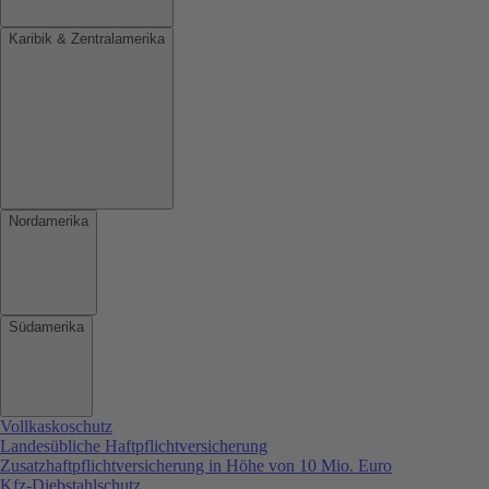
Karibik & Zentralamerika
Nordamerika
Südamerika
Vollkaskoschutz
Landesübliche Haftpflichtversicherung
Zusatzhaftpflichtversicherung in Höhe von 10 Mio. Euro
Kfz-Diebstahlschutz