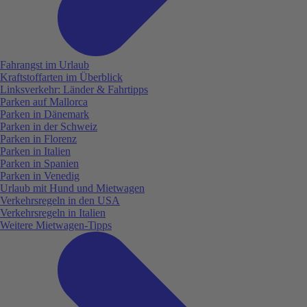
Fahrangst im Urlaub
Kraftstoffarten im Überblick
Linksverkehr: Länder & Fahrtipps
Parken auf Mallorca
Parken in Dänemark
Parken in der Schweiz
Parken in Florenz
Parken in Italien
Parken in Spanien
Parken in Venedig
Urlaub mit Hund und Mietwagen
Verkehrsregeln in den USA
Verkehrsregeln in Italien
Weitere Mietwagen-Tipps