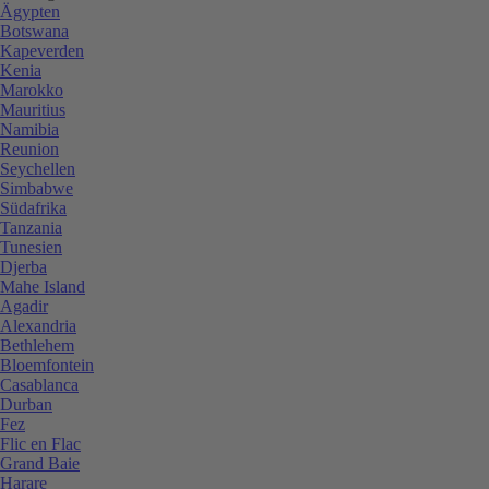
Ägypten
Botswana
Kapeverden
Kenia
Marokko
Mauritius
Namibia
Reunion
Seychellen
Simbabwe
Südafrika
Tanzania
Tunesien
Djerba
Mahe Island
Agadir
Alexandria
Bethlehem
Bloemfontein
Casablanca
Durban
Fez
Flic en Flac
Grand Baie
Harare