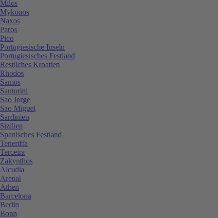
Milos
Mykonos
Naxos
Paros
Pico
Portugiesische Inseln
Portugiesisches Festland
Restliches Kroatien
Rhodos
Samos
Santorini
Sao Jorge
Sao Miguel
Sardinien
Sizilien
Spanisches Festland
Teneriffa
Terceira
Zakynthos
Alcudia
Arenal
Athen
Barcelona
Berlin
Bonn