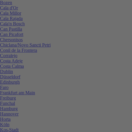
Bozen
Cala d'Or
Cala Millor
Cala Rajada
Cala'n Bosch
Can Pastilla
Can Picafort
Chersonisos
Chiclana/Novo Sancti Petri
Conil de la Frontera
Corralejo
Costa Adeje
Costa Calma
Dublin
Düsseldorf
Edinburgh
Faro
Frankfurt am Main
Freiburg
Funchal
Hamburg
Hannover
Horta
Köln
Kos-Stadt