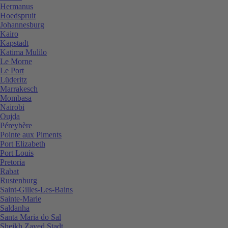
Hermanus
Hoedspruit
Johannesburg
Kairo
Kapstadt
Katima Mulilo
Le Morne
Le Port
Lüderitz
Marrakesch
Mombasa
Nairobi
Oujda
Péreybère
Pointe aux Piments
Port Elizabeth
Port Louis
Pretoria
Rabat
Rustenburg
Saint-Gilles-Les-Bains
Sainte-Marie
Saldanha
Santa Maria do Sal
Sheikh Zayed Stadt