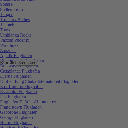
Sousse
Stellenbosch
Tanger
Trou aux Biches
Tsumeb
Tunis
Umhlanga Rocks
Vacoas-Phoenix
Windhoek
Zanzibar
Agadir Flughafen
Bloemfontein Flughafen
Kontakt
Schließen
Bulawayo Flughafen
Casablanca Flughafen
Djerba Flughafen
Durban King Shaka International Flughafen
East London Flughafen
Essaouira Flughafen
Fez Flughafen
Flughafen Enfidha-Hammamet
Francistown Flughafen
Gaborone Flughafen
George Flughafen
Harare Flughafen
Hoedspruit Flughafen