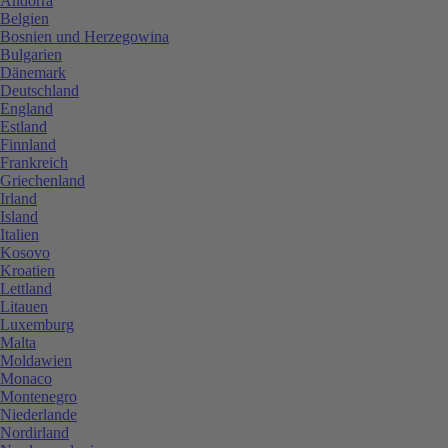
Andorra
Belgien
Bosnien und Herzegowina
Bulgarien
Dänemark
Deutschland
England
Estland
Finnland
Frankreich
Griechenland
Irland
Island
Italien
Kosovo
Kroatien
Lettland
Litauen
Luxemburg
Malta
Moldawien
Monaco
Montenegro
Niederlande
Nordirland