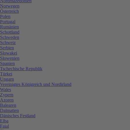
Nordmazedonien
Norwegen
Österreich
Polen
Portugal
Rumänien
Schottland
Schweden
Schweiz
Serbien
Slowakei
Slowenien
Spanien
Tschechische Republik
Türkei
Ungarn
Vereinigtes Königreich und Nordirland
Wales
Zypern
Azoren
Balearen
Dalmatien
Dänisches Festland
Elba
Faial