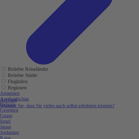
Beliebte Reiseländer
Beliebte Städte
Flughäfen
Regionen
Armenien
Aserbaidschan
Account
Bahrain
Wussten Sie, dass Sie vieles auch selbst erledigen können?
Georgien
Guam
Israel
Japan
Jordanien
Katar