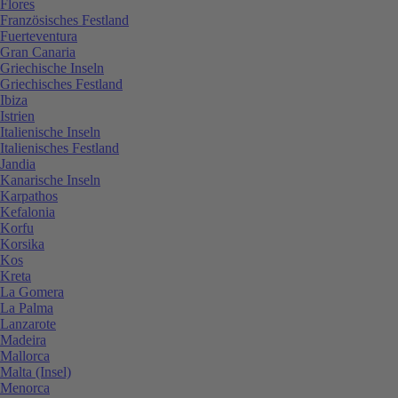
Flores
Französisches Festland
Fuerteventura
Gran Canaria
Griechische Inseln
Griechisches Festland
Ibiza
Istrien
Italienische Inseln
Italienisches Festland
Jandia
Kanarische Inseln
Karpathos
Kefalonia
Korfu
Korsika
Kos
Kreta
La Gomera
La Palma
Lanzarote
Madeira
Mallorca
Malta (Insel)
Menorca