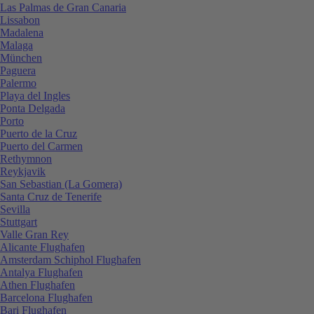
Las Palmas de Gran Canaria
Lissabon
Madalena
Malaga
München
Paguera
Palermo
Playa del Ingles
Ponta Delgada
Porto
Puerto de la Cruz
Puerto del Carmen
Rethymnon
Reykjavik
San Sebastian (La Gomera)
Santa Cruz de Tenerife
Sevilla
Stuttgart
Valle Gran Rey
Alicante Flughafen
Amsterdam Schiphol Flughafen
Antalya Flughafen
Athen Flughafen
Barcelona Flughafen
Bari Flughafen