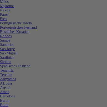
Milos
Mykonos
Naxos
Paros
Pico
Portugiesische Inseln
Portugiesisches Festland
Restliches Kroatien
Rhodos
Samos
Santorini
Sao Jorge
Sao Miguel
Sardinien
Sizilien
Spanisches Festland
Teneriffa
Terceira
Zakynthos
Alcudia
Arenal
Athen
Barcelona
Berlin
Bonn