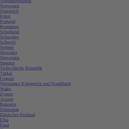
Nordmazedonien
Norwegen
Österreich
Polen
Portugal
Rumänien
Schottland
Schweden
Schweiz
Serbien
Slowakei
Slowenien
Spanien
Tschechische Republik
Türkei
Ungarn
Vereinigtes Königreich und Nordirland
Wales
Zypern
Azoren
Balearen
Dalmatien
Dänisches Festland
Elba
Faial