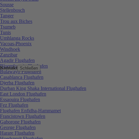
Sousse
Stellenbosch
Tanger
Trou aux Biches
Tsumeb
Tunis
Umhlanga Rocks
Vacoas-Phoenix
Windhoek
Zanzibar
Agadir Flughafen
Bloemfontein Flughafen
Kontakt
Schließen
Bulawayo Flughafen
Casablanca Flughafen
Djerba Flughafen
Durban King Shaka International Flughafen
East London Flughafen
Essaouira Flughafen
Fez Flughafen
Flughafen Enfidha-Hammamet
Francistown Flughafen
Gaborone Flughafen
George Flughafen
Harare Flughafen
Hoedspruit Flughafen