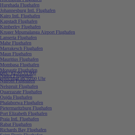
Hurghada Flughafen
Johannesburg Intl. Flughafen
Kairo Intl. Flughafen
Kapstadt Flughafen
Kimberley Flughafen
Kruger Mpumalanga Airport Flughafen
Lanseria Flughafen
Mahe Flughafen
Marrakesch Flughafen
Maun Flughafen
Mauritius Flughafen
Mombasa Flughafen
Monastir Flughafen
089 / 82 99 33 900
Nador Flughafen
erreichbar ab 10:00 Uhr
Nairobi Flughafen
Nelspruit Flughafen
Ouarzazate Flughafen
Oujda Flughafen
Phalaborwa Flughafen
Pietermaritzburg Flughafen
Port Elizabeth Flughafen
Praia Intl. Flughafen
Rabat Flughafen
Richards Bay Flughafen