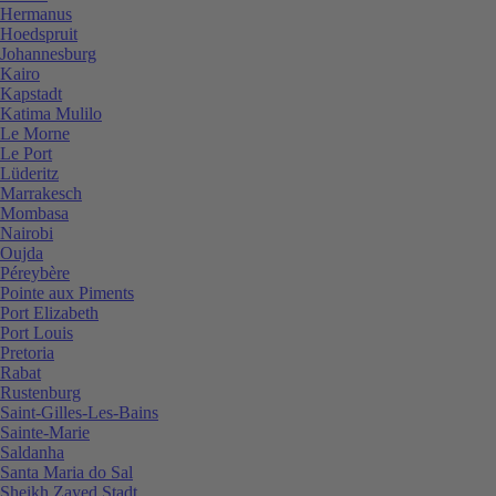
Hermanus
Hoedspruit
Johannesburg
Kairo
Kapstadt
Katima Mulilo
Le Morne
Le Port
Lüderitz
Marrakesch
Mombasa
Nairobi
Oujda
Péreybère
Pointe aux Piments
Port Elizabeth
Port Louis
Pretoria
Rabat
Rustenburg
Saint-Gilles-Les-Bains
Sainte-Marie
Saldanha
Santa Maria do Sal
Sheikh Zayed Stadt