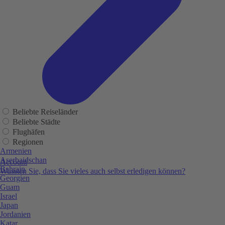
Beliebte Reiseländer
Beliebte Städte
Flughäfen
Regionen
Armenien
Aserbaidschan
Account
Bahrain
Wussten Sie, dass Sie vieles auch selbst erledigen können?
Georgien
Guam
Israel
Japan
Jordanien
Katar