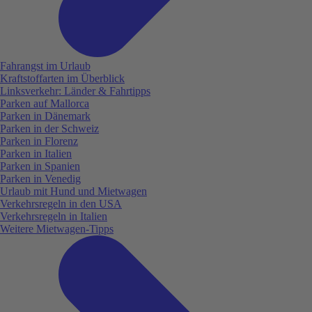
Fahrangst im Urlaub
Kraftstoffarten im Überblick
Linksverkehr: Länder & Fahrtipps
Parken auf Mallorca
Parken in Dänemark
Parken in der Schweiz
Parken in Florenz
Parken in Italien
Parken in Spanien
Parken in Venedig
Urlaub mit Hund und Mietwagen
Verkehrsregeln in den USA
Verkehrsregeln in Italien
Weitere Mietwagen-Tipps