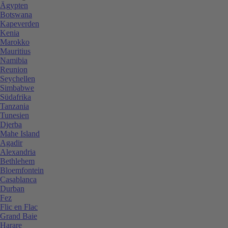
Ägypten
Botswana
Kapeverden
Kenia
Marokko
Mauritius
Namibia
Reunion
Seychellen
Simbabwe
Südafrika
Tanzania
Tunesien
Djerba
Mahe Island
Agadir
Alexandria
Bethlehem
Bloemfontein
Casablanca
Durban
Fez
Flic en Flac
Grand Baie
Harare