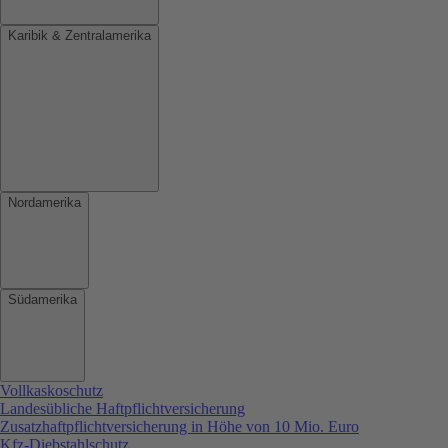
Karibik & Zentralamerika
Nordamerika
Südamerika
Vollkaskoschutz
Landesübliche Haftpflichtversicherung
Zusatzhaftpflichtversicherung in Höhe von 10 Mio. Euro
Kfz-Diebstahlschutz