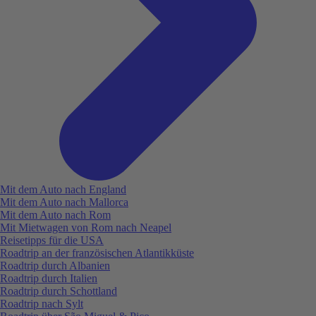
Mit dem Auto nach England
Mit dem Auto nach Mallorca
Mit dem Auto nach Rom
Mit Mietwagen von Rom nach Neapel
Reisetipps für die USA
Roadtrip an der französischen Atlantikküste
Roadtrip durch Albanien
Roadtrip durch Italien
Roadtrip durch Schottland
Roadtrip nach Sylt