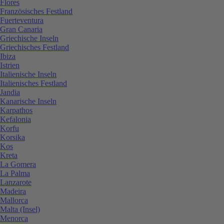
Flores
Französisches Festland
Fuerteventura
Gran Canaria
Griechische Inseln
Griechisches Festland
Ibiza
Istrien
Italienische Inseln
Italienisches Festland
Jandia
Kanarische Inseln
Karpathos
Kefalonia
Korfu
Korsika
Kos
Kreta
La Gomera
La Palma
Lanzarote
Madeira
Mallorca
Malta (Insel)
Menorca