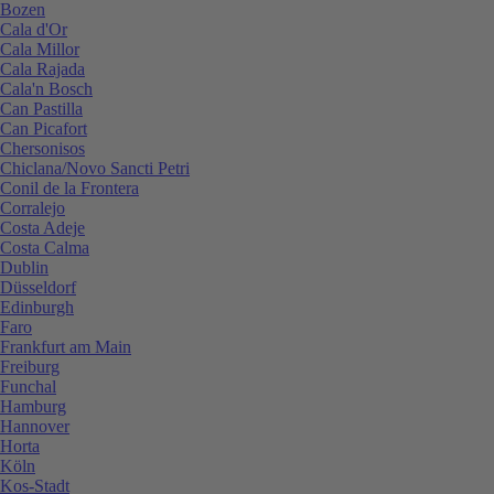
Bozen
Cala d'Or
Cala Millor
Cala Rajada
Cala'n Bosch
Can Pastilla
Can Picafort
Chersonisos
Chiclana/Novo Sancti Petri
Conil de la Frontera
Corralejo
Costa Adeje
Costa Calma
Dublin
Düsseldorf
Edinburgh
Faro
Frankfurt am Main
Freiburg
Funchal
Hamburg
Hannover
Horta
Köln
Kos-Stadt