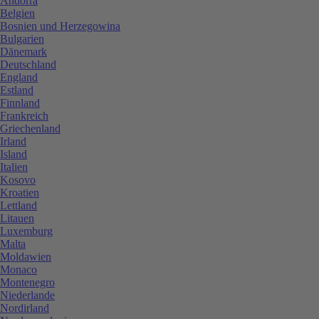
Andorra
Belgien
Bosnien und Herzegowina
Bulgarien
Dänemark
Deutschland
England
Estland
Finnland
Frankreich
Griechenland
Irland
Island
Italien
Kosovo
Kroatien
Lettland
Litauen
Luxemburg
Malta
Moldawien
Monaco
Montenegro
Niederlande
Nordirland