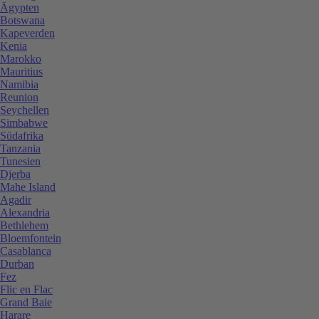
Ägypten
Botswana
Kapeverden
Kenia
Marokko
Mauritius
Namibia
Reunion
Seychellen
Simbabwe
Südafrika
Tanzania
Tunesien
Djerba
Mahe Island
Agadir
Alexandria
Bethlehem
Bloemfontein
Casablanca
Durban
Fez
Flic en Flac
Grand Baie
Harare