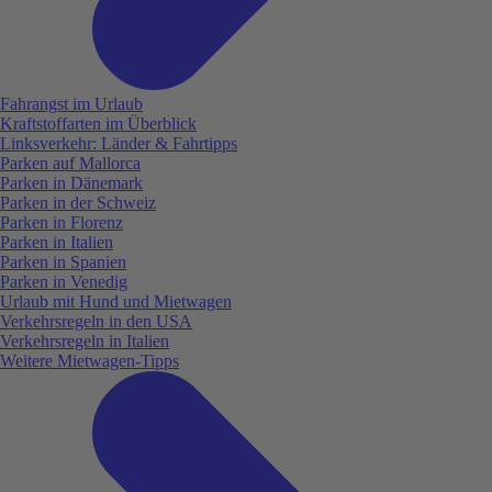
Fahrangst im Urlaub
Kraftstoffarten im Überblick
Linksverkehr: Länder & Fahrtipps
Parken auf Mallorca
Parken in Dänemark
Parken in der Schweiz
Parken in Florenz
Parken in Italien
Parken in Spanien
Parken in Venedig
Urlaub mit Hund und Mietwagen
Verkehrsregeln in den USA
Verkehrsregeln in Italien
Weitere Mietwagen-Tipps