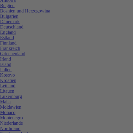
Andorra
Belgien
Bosnien und Herzegowina
Bulgarien
Dänemark
Deutschland
England
Estland
Finnland
Frankreich
Griechenland
Irland
Island
Italien
Kosovo
Kroatien
Lettland
Litauen
Luxemburg
Malta
Moldawien
Monaco
Montenegro
Niederlande
Nordirland