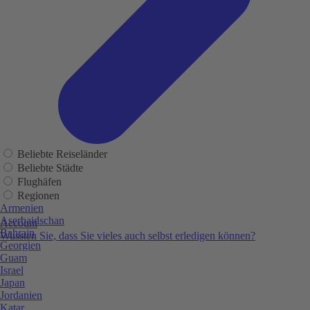
Beliebte Reiseländer
Beliebte Städte
Flughäfen
Regionen
Armenien
Aserbaidschan
Account
Bahrain
Wussten Sie, dass Sie vieles auch selbst erledigen können?
Georgien
Guam
Israel
Japan
Jordanien
Katar