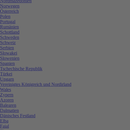
Nordmazedonien
Norwegen
Österreich
Polen
Portugal
Rumänien
Schottland
Schweden
Schweiz
Serbien
Slowakei
Slowenien
Spanien
Tschechische Republik
Türkei
Ungarn
Vereinigtes Königreich und Nordirland
Wales
Zypern
Azoren
Balearen
Dalmatien
Dänisches Festland
Elba
Faial