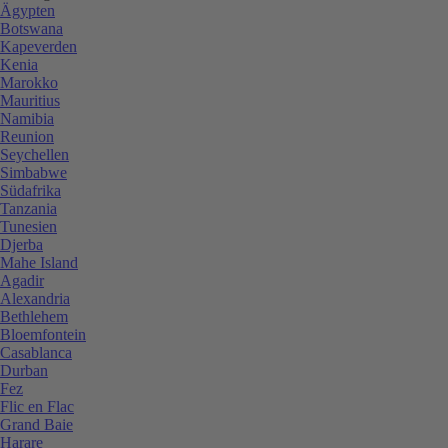
Ägypten
Botswana
Kapeverden
Kenia
Marokko
Mauritius
Namibia
Reunion
Seychellen
Simbabwe
Südafrika
Tanzania
Tunesien
Djerba
Mahe Island
Agadir
Alexandria
Bethlehem
Bloemfontein
Casablanca
Durban
Fez
Flic en Flac
Grand Baie
Harare