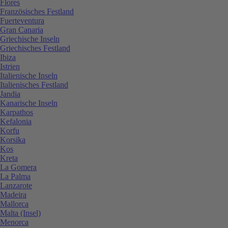
Flores
Französisches Festland
Fuerteventura
Gran Canaria
Griechische Inseln
Griechisches Festland
Ibiza
Istrien
Italienische Inseln
Italienisches Festland
Jandia
Kanarische Inseln
Karpathos
Kefalonia
Korfu
Korsika
Kos
Kreta
La Gomera
La Palma
Lanzarote
Madeira
Mallorca
Malta (Insel)
Menorca