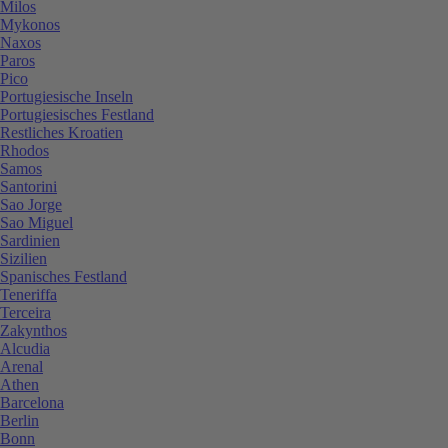
Milos
Mykonos
Naxos
Paros
Pico
Portugiesische Inseln
Portugiesisches Festland
Restliches Kroatien
Rhodos
Samos
Santorini
Sao Jorge
Sao Miguel
Sardinien
Sizilien
Spanisches Festland
Teneriffa
Terceira
Zakynthos
Alcudia
Arenal
Athen
Barcelona
Berlin
Bonn