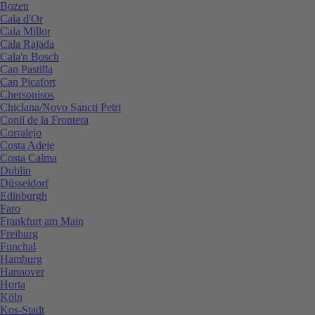
Bozen
Cala d'Or
Cala Millor
Cala Rajada
Cala'n Bosch
Can Pastilla
Can Picafort
Chersonisos
Chiclana/Novo Sancti Petri
Conil de la Frontera
Corralejo
Costa Adeje
Costa Calma
Dublin
Düsseldorf
Edinburgh
Faro
Frankfurt am Main
Freiburg
Funchal
Hamburg
Hannover
Horta
Köln
Kos-Stadt