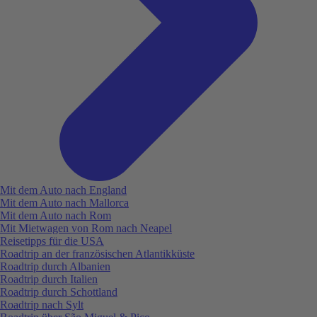
Mit dem Auto nach England
Mit dem Auto nach Mallorca
Mit dem Auto nach Rom
Mit Mietwagen von Rom nach Neapel
Reisetipps für die USA
Roadtrip an der französischen Atlantikküste
Roadtrip durch Albanien
Roadtrip durch Italien
Roadtrip durch Schottland
Roadtrip nach Sylt