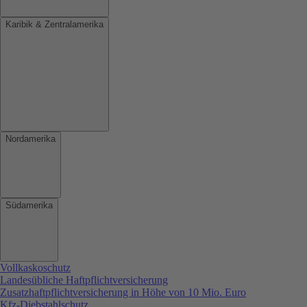
Karibik & Zentralamerika
Nordamerika
Südamerika
Vollkaskoschutz
Landesübliche Haftpflichtversicherung
Zusatzhaftpflichtversicherung in Höhe von 10 Mio. Euro
Kfz-Diebstahlschutz