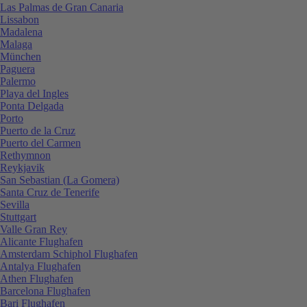
Las Palmas de Gran Canaria
Lissabon
Madalena
Malaga
München
Paguera
Palermo
Playa del Ingles
Ponta Delgada
Porto
Puerto de la Cruz
Puerto del Carmen
Rethymnon
Reykjavik
San Sebastian (La Gomera)
Santa Cruz de Tenerife
Sevilla
Stuttgart
Valle Gran Rey
Alicante Flughafen
Amsterdam Schiphol Flughafen
Antalya Flughafen
Athen Flughafen
Barcelona Flughafen
Bari Flughafen