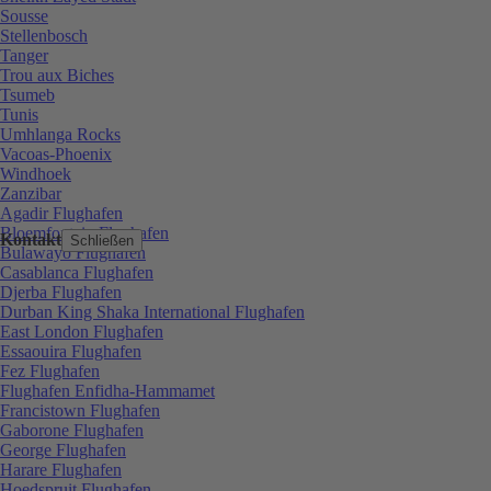
Sousse
Stellenbosch
Tanger
Trou aux Biches
Tsumeb
Tunis
Umhlanga Rocks
Vacoas-Phoenix
Windhoek
Zanzibar
Agadir Flughafen
Bloemfontein Flughafen
Kontakt
Schließen
Bulawayo Flughafen
Casablanca Flughafen
Djerba Flughafen
Durban King Shaka International Flughafen
East London Flughafen
Essaouira Flughafen
Fez Flughafen
Flughafen Enfidha-Hammamet
Francistown Flughafen
Gaborone Flughafen
George Flughafen
Harare Flughafen
Hoedspruit Flughafen