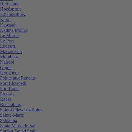
Hermanus
Hoedspruit
Johannesburg
Kairo
Kapstadt
Katima Mulilo
Le Morne
Le Port
Lüderitz
Marrakesch
Mombasa
Nairobi
Oujda
Péreybère
Pointe aux Piments
Port Elizabeth
Port Louis
Pretoria
Rabat
Rustenburg
Saint-Gilles-Les-Bains
Sainte-Marie
Saldanha
Santa Maria do Sal
Sheikh Zayed Stadt