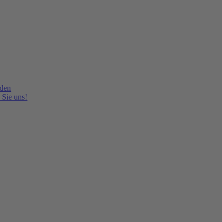
lden
 Sie uns!