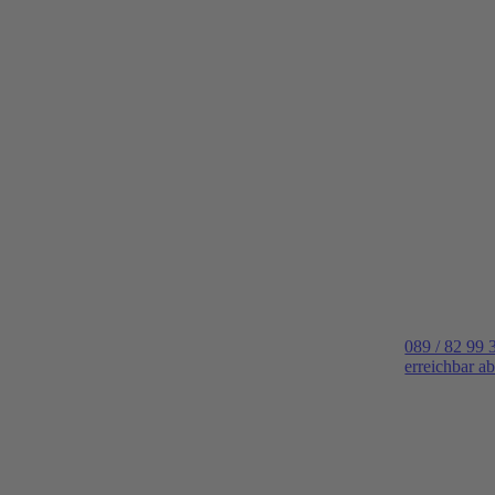
089 / 82 99 
erreichbar a