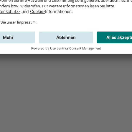
Feedback
Sie haben Fr
Buchung?