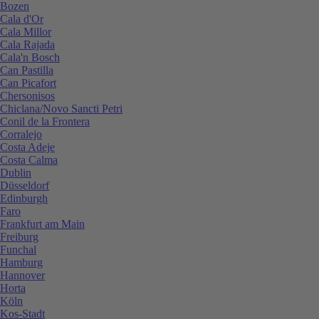
Bozen
Cala d'Or
Cala Millor
Cala Rajada
Cala'n Bosch
Can Pastilla
Can Picafort
Chersonisos
Chiclana/Novo Sancti Petri
Conil de la Frontera
Corralejo
Costa Adeje
Costa Calma
Dublin
Düsseldorf
Edinburgh
Faro
Frankfurt am Main
Freiburg
Funchal
Hamburg
Hannover
Horta
Köln
Kos-Stadt