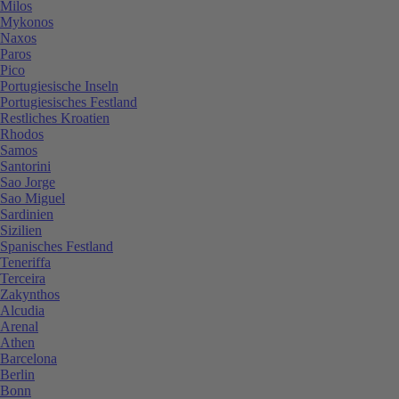
Milos
Mykonos
Naxos
Paros
Pico
Portugiesische Inseln
Portugiesisches Festland
Restliches Kroatien
Rhodos
Samos
Santorini
Sao Jorge
Sao Miguel
Sardinien
Sizilien
Spanisches Festland
Teneriffa
Terceira
Zakynthos
Alcudia
Arenal
Athen
Barcelona
Berlin
Bonn