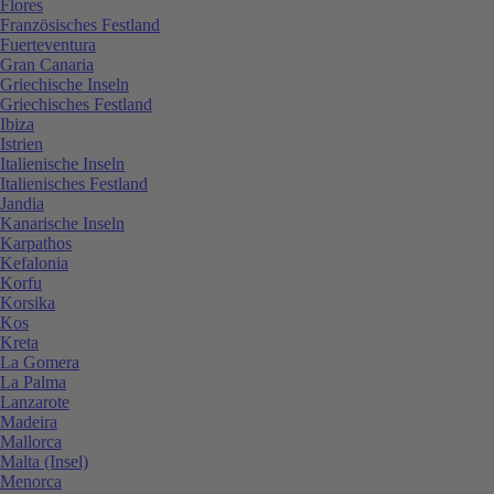
Flores
Französisches Festland
Fuerteventura
Gran Canaria
Griechische Inseln
Griechisches Festland
Ibiza
Istrien
Italienische Inseln
Italienisches Festland
Jandia
Kanarische Inseln
Karpathos
Kefalonia
Korfu
Korsika
Kos
Kreta
La Gomera
La Palma
Lanzarote
Madeira
Mallorca
Malta (Insel)
Menorca