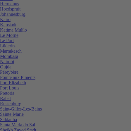
Hermanus
Hoedspruit
Johannesburg
Kairo
Kapstadt
Katima Mulilo
Le Morne
Le Port
Lüderitz
Marrakesch
Mombasa
Nairobi
Oujda
Péreybère
Pointe aux Piments
Port Elizabeth
Port Louis
Pretoria
Rabat
Rustenburg
Saint-Gilles-Les-Bains
Sainte-Marie
Saldanha
Santa Maria do Sal
Sheikh Zayed Stadt