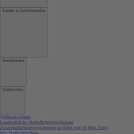
Karibik & Zentralamerika
Nordamerika
Südamerika
Vollkaskoschutz
Landesübliche Haftpflichtversicherung
Zusatzhaftpflichtversicherung in Höhe von 10 Mio. Euro
Kfz-Diebstahlschutz