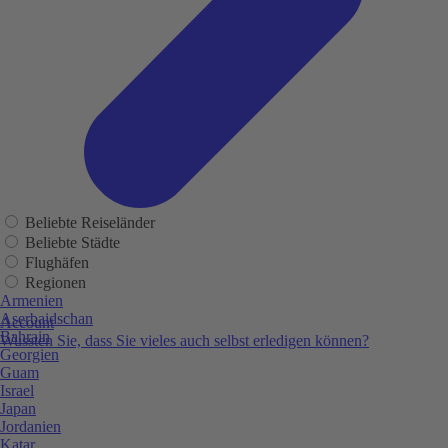
Beliebte Reiseländer
Beliebte Städte
Flughäfen
Regionen
Armenien
Aserbaidschan
Account
Bahrain
Wussten Sie, dass Sie vieles auch selbst erledigen können?
Georgien
Guam
Israel
Japan
Jordanien
Katar