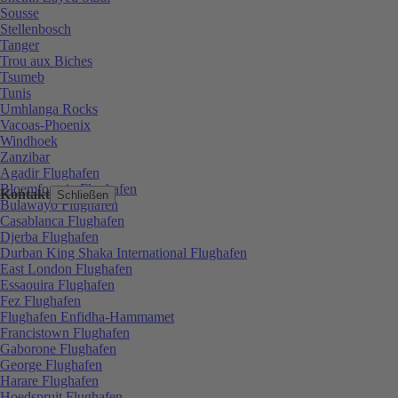
Sousse
Stellenbosch
Tanger
Trou aux Biches
Tsumeb
Tunis
Umhlanga Rocks
Vacoas-Phoenix
Windhoek
Zanzibar
Agadir Flughafen
Bloemfontein Flughafen
Kontakt
Schließen
Bulawayo Flughafen
Casablanca Flughafen
Djerba Flughafen
Durban King Shaka International Flughafen
East London Flughafen
Essaouira Flughafen
Fez Flughafen
Flughafen Enfidha-Hammamet
Francistown Flughafen
Gaborone Flughafen
George Flughafen
Harare Flughafen
Hoedspruit Flughafen