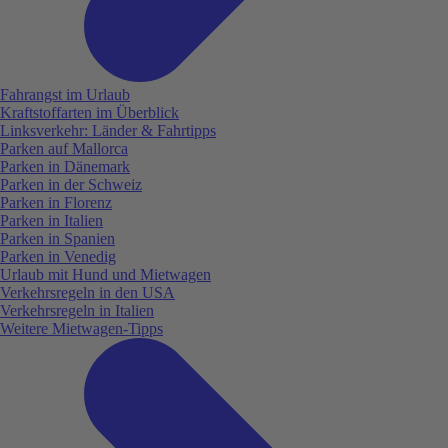
Fahrangst im Urlaub
Kraftstoffarten im Überblick
Linksverkehr: Länder & Fahrtipps
Parken auf Mallorca
Parken in Dänemark
Parken in der Schweiz
Parken in Florenz
Parken in Italien
Parken in Spanien
Parken in Venedig
Urlaub mit Hund und Mietwagen
Verkehrsregeln in den USA
Verkehrsregeln in Italien
Weitere Mietwagen-Tipps