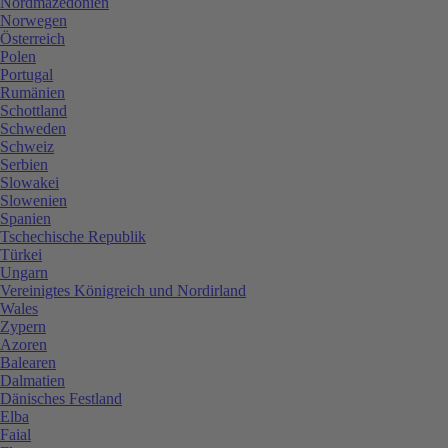
Nordmazedonien
Norwegen
Österreich
Polen
Portugal
Rumänien
Schottland
Schweden
Schweiz
Serbien
Slowakei
Slowenien
Spanien
Tschechische Republik
Türkei
Ungarn
Vereinigtes Königreich und Nordirland
Wales
Zypern
Azoren
Balearen
Dalmatien
Dänisches Festland
Elba
Faial