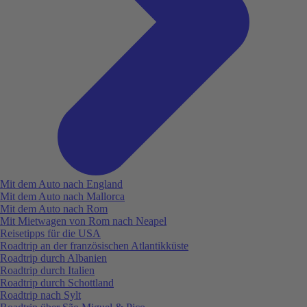
Mit dem Auto nach England
Mit dem Auto nach Mallorca
Mit dem Auto nach Rom
Mit Mietwagen von Rom nach Neapel
Reisetipps für die USA
Roadtrip an der französischen Atlantikküste
Roadtrip durch Albanien
Roadtrip durch Italien
Roadtrip durch Schottland
Roadtrip nach Sylt