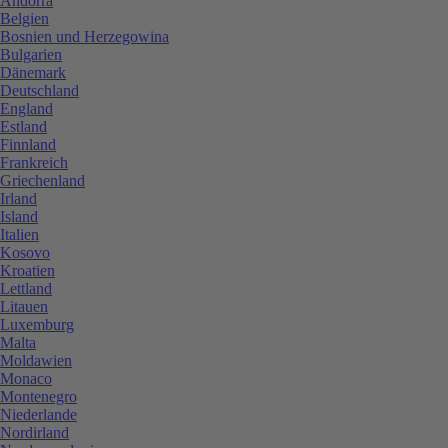
Andorra
Belgien
Bosnien und Herzegowina
Bulgarien
Dänemark
Deutschland
England
Estland
Finnland
Frankreich
Griechenland
Irland
Island
Italien
Kosovo
Kroatien
Lettland
Litauen
Luxemburg
Malta
Moldawien
Monaco
Montenegro
Niederlande
Nordirland