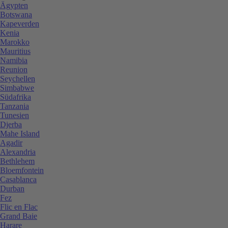
Ägypten
Botswana
Kapeverden
Kenia
Marokko
Mauritius
Namibia
Reunion
Seychellen
Simbabwe
Südafrika
Tanzania
Tunesien
Djerba
Mahe Island
Agadir
Alexandria
Bethlehem
Bloemfontein
Casablanca
Durban
Fez
Flic en Flac
Grand Baie
Harare