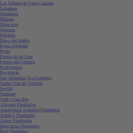
Las Palmas de Gran Canaria
Lissabon
Madalena
Malaga
München
Paguera
Palermo
Playa del Ingles
Ponta Delgada
Porto
Puerto de la Cruz
Puerto del Carmen
Rethymnon
Reykjavik
San Sebastian (La Gomera)
Santa Cruz de Tenerife
Sevilla
Stuttgart
Valle Gran Rey
Alicante Flughafen
Amsterdam Schiphol Flughafen
Antalya Flughafen
Athen Flughafen
Barcelona Flughafen
Bari Flughafen