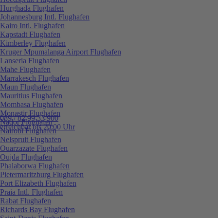
Hurghada Flughafen
Johannesburg Intl. Flughafen
Kairo Intl. Flughafen
Kapstadt Flughafen
Kimberley Flughafen
Kruger Mpumalanga Airport Flughafen
Lanseria Flughafen
Mahe Flughafen
Marrakesch Flughafen
Maun Flughafen
Mauritius Flughafen
Mombasa Flughafen
Monastir Flughafen
089 / 82 99 33 900
Nador Flughafen
erreichbar bis 20:00 Uhr
Nairobi Flughafen
Nelspruit Flughafen
Ouarzazate Flughafen
Oujda Flughafen
Phalaborwa Flughafen
Pietermaritzburg Flughafen
Port Elizabeth Flughafen
Praia Intl. Flughafen
Rabat Flughafen
Richards Bay Flughafen