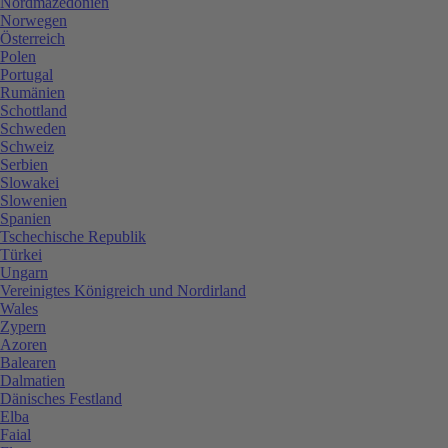
Nordmazedonien
Norwegen
Österreich
Polen
Portugal
Rumänien
Schottland
Schweden
Schweiz
Serbien
Slowakei
Slowenien
Spanien
Tschechische Republik
Türkei
Ungarn
Vereinigtes Königreich und Nordirland
Wales
Zypern
Azoren
Balearen
Dalmatien
Dänisches Festland
Elba
Faial