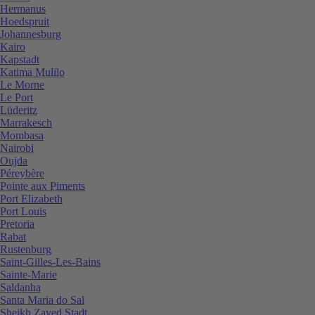
Hermanus
Hoedspruit
Johannesburg
Kairo
Kapstadt
Katima Mulilo
Le Morne
Le Port
Lüderitz
Marrakesch
Mombasa
Nairobi
Oujda
Péreybère
Pointe aux Piments
Port Elizabeth
Port Louis
Pretoria
Rabat
Rustenburg
Saint-Gilles-Les-Bains
Sainte-Marie
Saldanha
Santa Maria do Sal
Sheikh Zayed Stadt