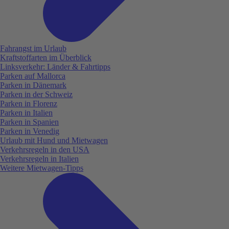
Fahrangst im Urlaub
Kraftstoffarten im Überblick
Linksverkehr: Länder & Fahrtipps
Parken auf Mallorca
Parken in Dänemark
Parken in der Schweiz
Parken in Florenz
Parken in Italien
Parken in Spanien
Parken in Venedig
Urlaub mit Hund und Mietwagen
Verkehrsregeln in den USA
Verkehrsregeln in Italien
Weitere Mietwagen-Tipps