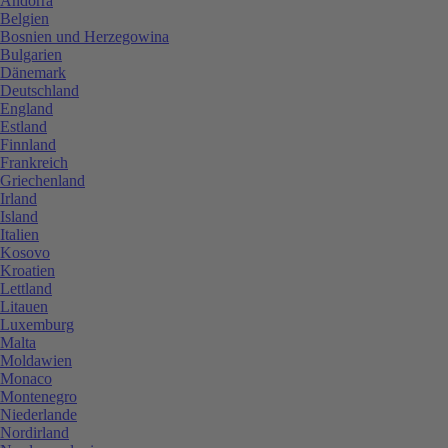
Andorra
Belgien
Bosnien und Herzegowina
Bulgarien
Dänemark
Deutschland
England
Estland
Finnland
Frankreich
Griechenland
Irland
Island
Italien
Kosovo
Kroatien
Lettland
Litauen
Luxemburg
Malta
Moldawien
Monaco
Montenegro
Niederlande
Nordirland