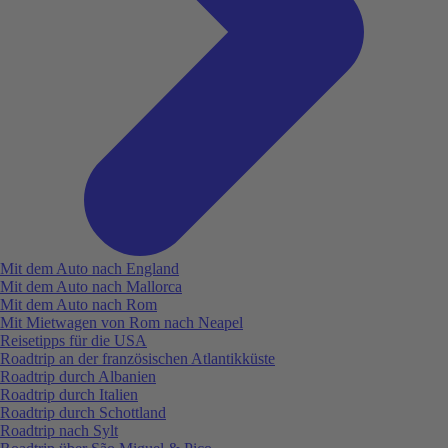
Mit dem Auto nach England
Mit dem Auto nach Mallorca
Mit dem Auto nach Rom
Mit Mietwagen von Rom nach Neapel
Reisetipps für die USA
Roadtrip an der französischen Atlantikküste
Roadtrip durch Albanien
Roadtrip durch Italien
Roadtrip durch Schottland
Roadtrip nach Sylt