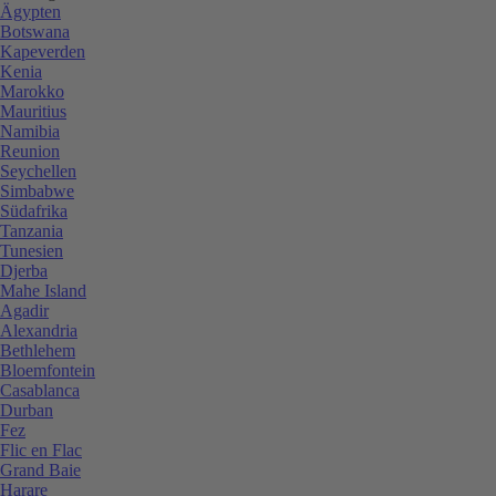
Ägypten
Botswana
Kapeverden
Kenia
Marokko
Mauritius
Namibia
Reunion
Seychellen
Simbabwe
Südafrika
Tanzania
Tunesien
Djerba
Mahe Island
Agadir
Alexandria
Bethlehem
Bloemfontein
Casablanca
Durban
Fez
Flic en Flac
Grand Baie
Harare