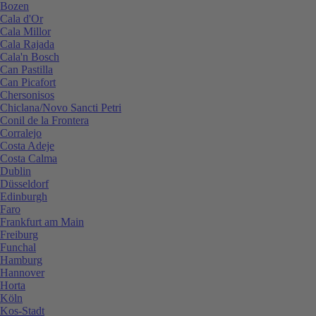
Bozen
Cala d'Or
Cala Millor
Cala Rajada
Cala'n Bosch
Can Pastilla
Can Picafort
Chersonisos
Chiclana/Novo Sancti Petri
Conil de la Frontera
Corralejo
Costa Adeje
Costa Calma
Dublin
Düsseldorf
Edinburgh
Faro
Frankfurt am Main
Freiburg
Funchal
Hamburg
Hannover
Horta
Köln
Kos-Stadt