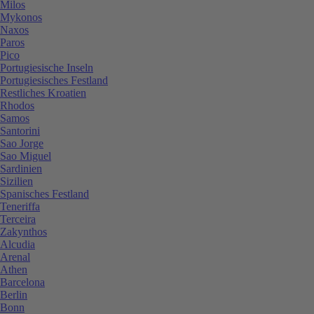
Milos
Mykonos
Naxos
Paros
Pico
Portugiesische Inseln
Portugiesisches Festland
Restliches Kroatien
Rhodos
Samos
Santorini
Sao Jorge
Sao Miguel
Sardinien
Sizilien
Spanisches Festland
Teneriffa
Terceira
Zakynthos
Alcudia
Arenal
Athen
Barcelona
Berlin
Bonn