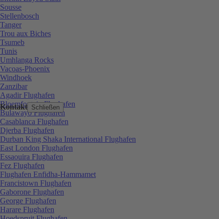
Sousse
Stellenbosch
Tanger
Trou aux Biches
Tsumeb
Tunis
Umhlanga Rocks
Vacoas-Phoenix
Windhoek
Zanzibar
Agadir Flughafen
Bloemfontein Flughafen
Kontakt
Schließen
Bulawayo Flughafen
Casablanca Flughafen
Djerba Flughafen
Durban King Shaka International Flughafen
East London Flughafen
Essaouira Flughafen
Fez Flughafen
Flughafen Enfidha-Hammamet
Francistown Flughafen
Gaborone Flughafen
George Flughafen
Harare Flughafen
Hoedspruit Flughafen