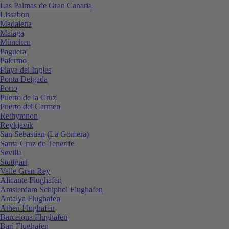
Las Palmas de Gran Canaria
Lissabon
Madalena
Malaga
München
Paguera
Palermo
Playa del Ingles
Ponta Delgada
Porto
Puerto de la Cruz
Puerto del Carmen
Rethymnon
Reykjavik
San Sebastian (La Gomera)
Santa Cruz de Tenerife
Sevilla
Stuttgart
Valle Gran Rey
Alicante Flughafen
Amsterdam Schiphol Flughafen
Antalya Flughafen
Athen Flughafen
Barcelona Flughafen
Bari Flughafen