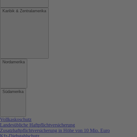
Karibik & Zentralamerika
Nordamerika
Südamerika
Vollkaskoschutz
Landesübliche Haftpflichtversicherung
Zusatzhaftpflichtversicherung in Höhe von 10 Mio. Euro
Kfz-Diebstahlschutz