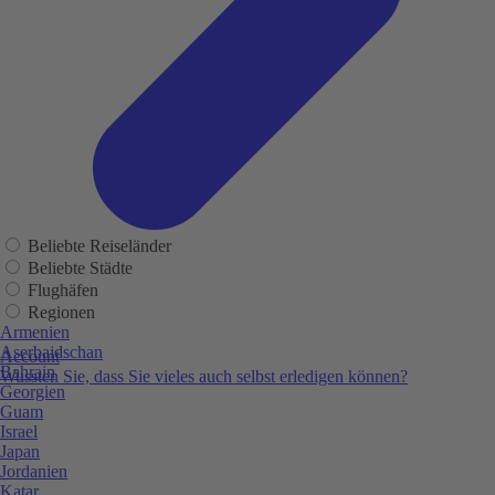
Beliebte Reiseländer
Beliebte Städte
Flughäfen
Regionen
Armenien
Aserbaidschan
Account
Bahrain
Wussten Sie, dass Sie vieles auch selbst erledigen können?
Georgien
Guam
Israel
Japan
Jordanien
Katar