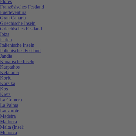
Flores
Französisches Festland
Fuerteventura
Gran Canaria
Griechische Inseln
Griechisches Festland
Ibiza
Istrien
Italienische Inseln
Italienisches Festland
Jandia
Kanarische Inseln
Karpathos
Kefalonia
Korfu
Korsika
Kos
Kreta
La Gomera
La Palma
Lanzarote
Madeira
Mallorca
Malta (Insel)
Menorca