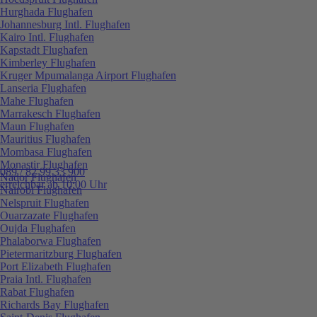
Hurghada Flughafen
Johannesburg Intl. Flughafen
Kairo Intl. Flughafen
Kapstadt Flughafen
Kimberley Flughafen
Kruger Mpumalanga Airport Flughafen
Lanseria Flughafen
Mahe Flughafen
Marrakesch Flughafen
Maun Flughafen
Mauritius Flughafen
Mombasa Flughafen
Monastir Flughafen
089 / 82 99 33 900
Nador Flughafen
erreichbar ab 10:00 Uhr
Nairobi Flughafen
Nelspruit Flughafen
Ouarzazate Flughafen
Oujda Flughafen
Phalaborwa Flughafen
Pietermaritzburg Flughafen
Port Elizabeth Flughafen
Praia Intl. Flughafen
Rabat Flughafen
Richards Bay Flughafen