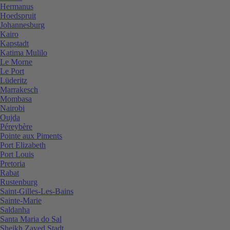
Hermanus
Hoedspruit
Johannesburg
Kairo
Kapstadt
Katima Mulilo
Le Morne
Le Port
Lüderitz
Marrakesch
Mombasa
Nairobi
Oujda
Péreybère
Pointe aux Piments
Port Elizabeth
Port Louis
Pretoria
Rabat
Rustenburg
Saint-Gilles-Les-Bains
Sainte-Marie
Saldanha
Santa Maria do Sal
Sheikh Zayed Stadt