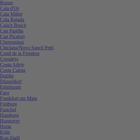
Bozen
Cala d'Or
Cala Millor
Cala Rajada
Cala'n Bosch
Can Pastilla
Can Picafort
Chersonisos
Chiclana/Novo Sancti Petri
Conil de la Frontera
Corralejo
Costa Adeje
Costa Calma
Dublin
Düsseldorf
Edinburgh
Faro
Frankfurt am Main
Freiburg
Funchal
Hamburg
Hannover
Horta
Köln
Kos-Stadt