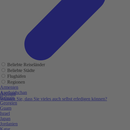
Beliebte Reiseländer
Beliebte Städte
Flughäfen
Regionen
Armenien
Aserbaidschan
Account
Bahrain
Wussten Sie, dass Sie vieles auch selbst erledigen können?
Georgien
Guam
Israel
Japan
Jordanien
Katar