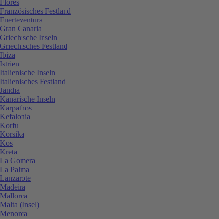
Flores
Französisches Festland
Fuerteventura
Gran Canaria
Griechische Inseln
Griechisches Festland
Ibiza
Istrien
Italienische Inseln
Italienisches Festland
Jandia
Kanarische Inseln
Karpathos
Kefalonia
Korfu
Korsika
Kos
Kreta
La Gomera
La Palma
Lanzarote
Madeira
Mallorca
Malta (Insel)
Menorca