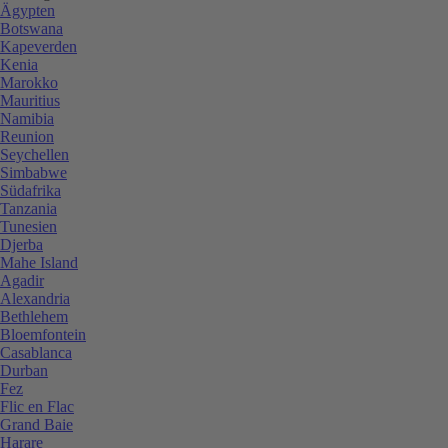
Ägypten
Botswana
Kapeverden
Kenia
Marokko
Mauritius
Namibia
Reunion
Seychellen
Simbabwe
Südafrika
Tanzania
Tunesien
Djerba
Mahe Island
Agadir
Alexandria
Bethlehem
Bloemfontein
Casablanca
Durban
Fez
Flic en Flac
Grand Baie
Harare