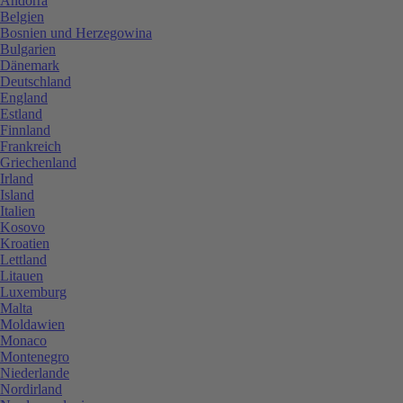
Andorra
Belgien
Bosnien und Herzegowina
Bulgarien
Dänemark
Deutschland
England
Estland
Finnland
Frankreich
Griechenland
Irland
Island
Italien
Kosovo
Kroatien
Lettland
Litauen
Luxemburg
Malta
Moldawien
Monaco
Montenegro
Niederlande
Nordirland