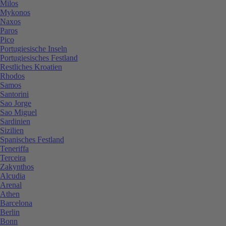
Milos
Mykonos
Naxos
Paros
Pico
Portugiesische Inseln
Portugiesisches Festland
Restliches Kroatien
Rhodos
Samos
Santorini
Sao Jorge
Sao Miguel
Sardinien
Sizilien
Spanisches Festland
Teneriffa
Terceira
Zakynthos
Alcudia
Arenal
Athen
Barcelona
Berlin
Bonn