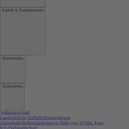
Karibik & Zentralamerika
Nordamerika
Südamerika
Vollkaskoschutz
Landesübliche Haftpflichtversicherung
Zusatzhaftpflichtversicherung in Höhe von 10 Mio. Euro
Kfz-Diebstahlschutz