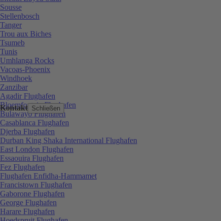
Sousse
Stellenbosch
Tanger
Trou aux Biches
Tsumeb
Tunis
Umhlanga Rocks
Vacoas-Phoenix
Windhoek
Zanzibar
Agadir Flughafen
Bloemfontein Flughafen
Kontakt
Schließen
Bulawayo Flughafen
Casablanca Flughafen
Djerba Flughafen
Durban King Shaka International Flughafen
East London Flughafen
Essaouira Flughafen
Fez Flughafen
Flughafen Enfidha-Hammamet
Francistown Flughafen
Gaborone Flughafen
George Flughafen
Harare Flughafen
Hoedspruit Flughafen