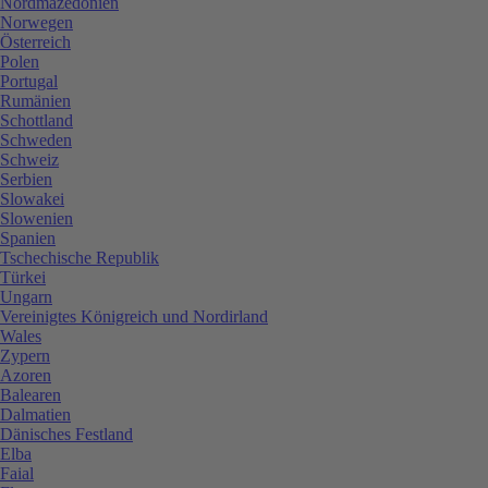
Nordmazedonien
Norwegen
Österreich
Polen
Portugal
Rumänien
Schottland
Schweden
Schweiz
Serbien
Slowakei
Slowenien
Spanien
Tschechische Republik
Türkei
Ungarn
Vereinigtes Königreich und Nordirland
Wales
Zypern
Azoren
Balearen
Dalmatien
Dänisches Festland
Elba
Faial