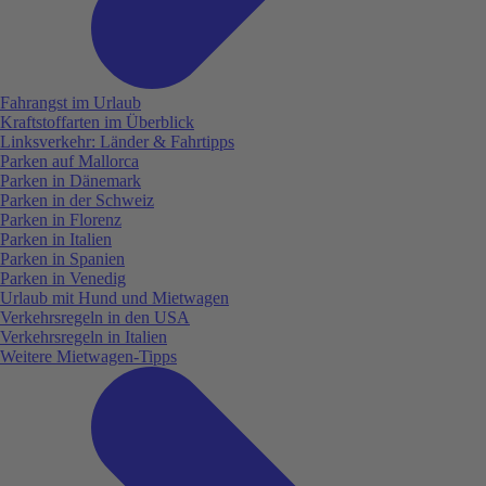
Fahrangst im Urlaub
Kraftstoffarten im Überblick
Linksverkehr: Länder & Fahrtipps
Parken auf Mallorca
Parken in Dänemark
Parken in der Schweiz
Parken in Florenz
Parken in Italien
Parken in Spanien
Parken in Venedig
Urlaub mit Hund und Mietwagen
Verkehrsregeln in den USA
Verkehrsregeln in Italien
Weitere Mietwagen-Tipps