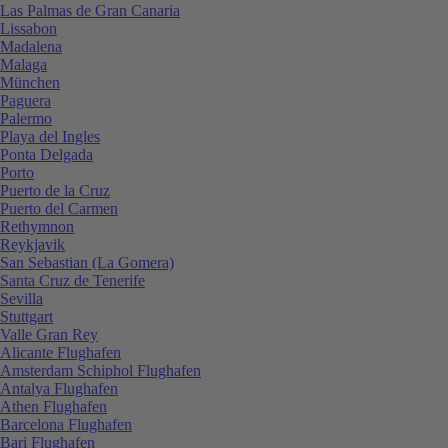
Las Palmas de Gran Canaria
Lissabon
Madalena
Malaga
München
Paguera
Palermo
Playa del Ingles
Ponta Delgada
Porto
Puerto de la Cruz
Puerto del Carmen
Rethymnon
Reykjavik
San Sebastian (La Gomera)
Santa Cruz de Tenerife
Sevilla
Stuttgart
Valle Gran Rey
Alicante Flughafen
Amsterdam Schiphol Flughafen
Antalya Flughafen
Athen Flughafen
Barcelona Flughafen
Bari Flughafen