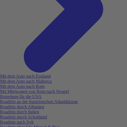
Mit dem Auto nach England
Mit dem Auto nach Mallorca
Mit dem Auto nach Rom
Mit Mietwagen von Rom nach Neapel
Reisetipps für die USA
Roadtrip an der französischen Atlantikküste
Roadtrip durch Albanien
Roadtrip durch Italien
Roadtrip durch Schottland
Roadtrip nach Sylt