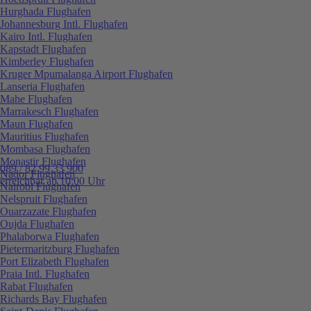
Hurghada Flughafen
Johannesburg Intl. Flughafen
Kairo Intl. Flughafen
Kapstadt Flughafen
Kimberley Flughafen
Kruger Mpumalanga Airport Flughafen
Lanseria Flughafen
Mahe Flughafen
Marrakesch Flughafen
Maun Flughafen
Mauritius Flughafen
Mombasa Flughafen
Monastir Flughafen
089 / 82 99 33 900
Nador Flughafen
erreichbar ab 10:00 Uhr
Nairobi Flughafen
Nelspruit Flughafen
Ouarzazate Flughafen
Oujda Flughafen
Phalaborwa Flughafen
Pietermaritzburg Flughafen
Port Elizabeth Flughafen
Praia Intl. Flughafen
Rabat Flughafen
Richards Bay Flughafen