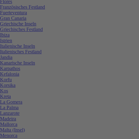
Flores
Französisches Festland
Fuerteventura
Gran Canaria
Griechische Inseln
Griechisches Festland
Ibiza
Istrien
Italienische Inseln
Italienisches Festland
Jandia
Kanarische Inseln
Karpathos
Kefalonia
Korfu
Korsika
Kos
Kreta
La Gomera
La Palma
Lanzarote
Madeira
Mallorca
Malta (Insel)
Menorca