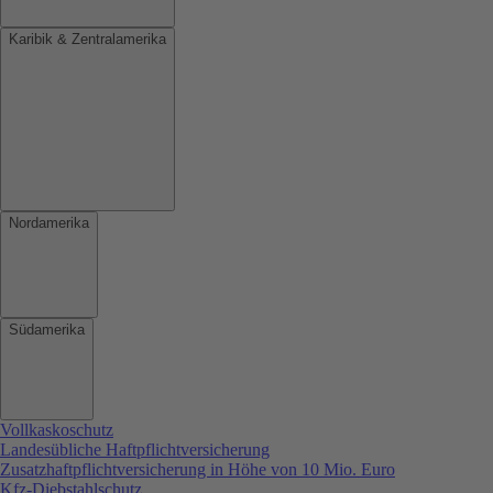
Karibik & Zentralamerika
Nordamerika
Südamerika
Vollkaskoschutz
Landesübliche Haftpflichtversicherung
Zusatzhaftpflichtversicherung in Höhe von 10 Mio. Euro
Kfz-Diebstahlschutz