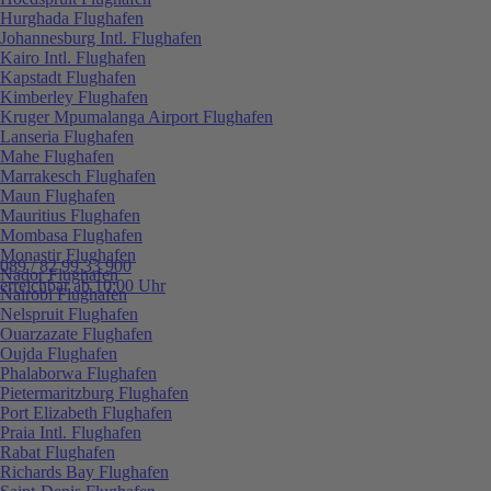
Hurghada Flughafen
Johannesburg Intl. Flughafen
Kairo Intl. Flughafen
Kapstadt Flughafen
Kimberley Flughafen
Kruger Mpumalanga Airport Flughafen
Lanseria Flughafen
Mahe Flughafen
Marrakesch Flughafen
Maun Flughafen
Mauritius Flughafen
Mombasa Flughafen
Monastir Flughafen
089 / 82 99 33 900
Nador Flughafen
erreichbar ab 10:00 Uhr
Nairobi Flughafen
Nelspruit Flughafen
Ouarzazate Flughafen
Oujda Flughafen
Phalaborwa Flughafen
Pietermaritzburg Flughafen
Port Elizabeth Flughafen
Praia Intl. Flughafen
Rabat Flughafen
Richards Bay Flughafen