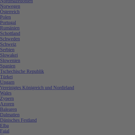
Nordmazedonien
Norwegen
Österreich
Polen
Portugal
Rumänien
Schottland
Schweden
Schweiz
Serbien
Slowakei
Slowenien
Spanien
Tschechische Republik
Türkei
Ungarn
Vereinigtes Königreich und Nordirland
Wales
Zypern
Azoren
Balearen
Dalmatien
Dänisches Festland
Elba
Faial