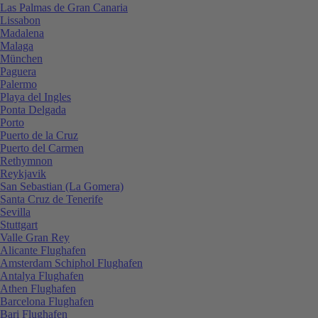
Las Palmas de Gran Canaria
Lissabon
Madalena
Malaga
München
Paguera
Palermo
Playa del Ingles
Ponta Delgada
Porto
Puerto de la Cruz
Puerto del Carmen
Rethymnon
Reykjavik
San Sebastian (La Gomera)
Santa Cruz de Tenerife
Sevilla
Stuttgart
Valle Gran Rey
Alicante Flughafen
Amsterdam Schiphol Flughafen
Antalya Flughafen
Athen Flughafen
Barcelona Flughafen
Bari Flughafen