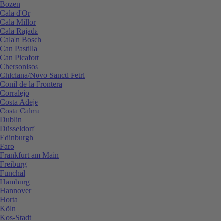
Bozen
Cala d'Or
Cala Millor
Cala Rajada
Cala'n Bosch
Can Pastilla
Can Picafort
Chersonisos
Chiclana/Novo Sancti Petri
Conil de la Frontera
Corralejo
Costa Adeje
Costa Calma
Dublin
Düsseldorf
Edinburgh
Faro
Frankfurt am Main
Freiburg
Funchal
Hamburg
Hannover
Horta
Köln
Kos-Stadt