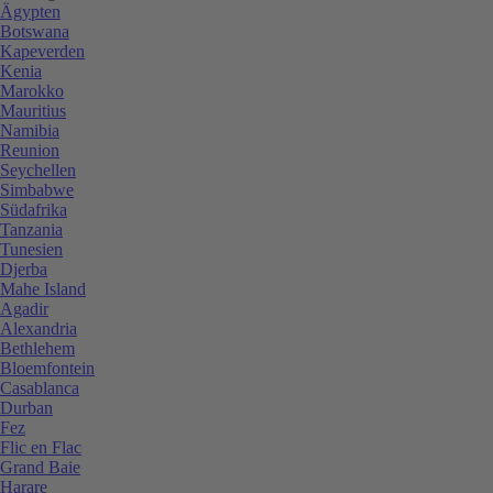
Ägypten
Botswana
Kapeverden
Kenia
Marokko
Mauritius
Namibia
Reunion
Seychellen
Simbabwe
Südafrika
Tanzania
Tunesien
Djerba
Mahe Island
Agadir
Alexandria
Bethlehem
Bloemfontein
Casablanca
Durban
Fez
Flic en Flac
Grand Baie
Harare