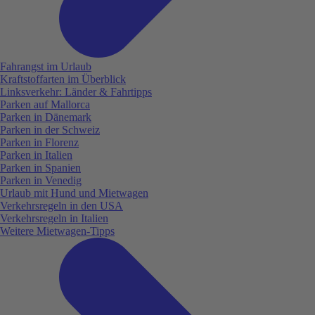
Fahrangst im Urlaub
Kraftstoffarten im Überblick
Linksverkehr: Länder & Fahrtipps
Parken auf Mallorca
Parken in Dänemark
Parken in der Schweiz
Parken in Florenz
Parken in Italien
Parken in Spanien
Parken in Venedig
Urlaub mit Hund und Mietwagen
Verkehrsregeln in den USA
Verkehrsregeln in Italien
Weitere Mietwagen-Tipps