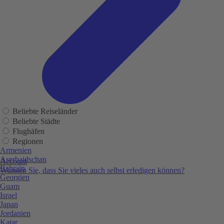
Beliebte Reiseländer
Beliebte Städte
Flughäfen
Regionen
Armenien
Aserbaidschan
Account
Bahrain
Wussten Sie, dass Sie vieles auch selbst erledigen können?
Georgien
Guam
Israel
Japan
Jordanien
Katar