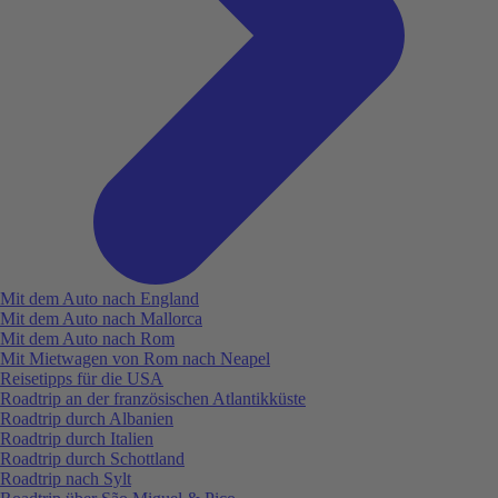
Mit dem Auto nach England
Mit dem Auto nach Mallorca
Mit dem Auto nach Rom
Mit Mietwagen von Rom nach Neapel
Reisetipps für die USA
Roadtrip an der französischen Atlantikküste
Roadtrip durch Albanien
Roadtrip durch Italien
Roadtrip durch Schottland
Roadtrip nach Sylt