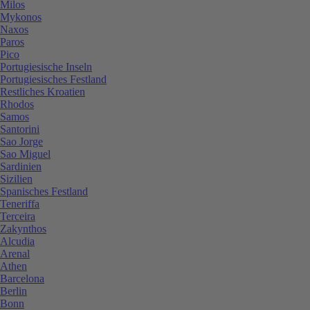
Milos
Mykonos
Naxos
Paros
Pico
Portugiesische Inseln
Portugiesisches Festland
Restliches Kroatien
Rhodos
Samos
Santorini
Sao Jorge
Sao Miguel
Sardinien
Sizilien
Spanisches Festland
Teneriffa
Terceira
Zakynthos
Alcudia
Arenal
Athen
Barcelona
Berlin
Bonn