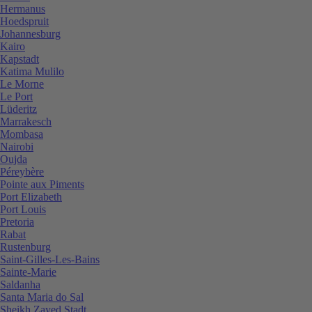
Hermanus
Hoedspruit
Johannesburg
Kairo
Kapstadt
Katima Mulilo
Le Morne
Le Port
Lüderitz
Marrakesch
Mombasa
Nairobi
Oujda
Péreybère
Pointe aux Piments
Port Elizabeth
Port Louis
Pretoria
Rabat
Rustenburg
Saint-Gilles-Les-Bains
Sainte-Marie
Saldanha
Santa Maria do Sal
Sheikh Zayed Stadt