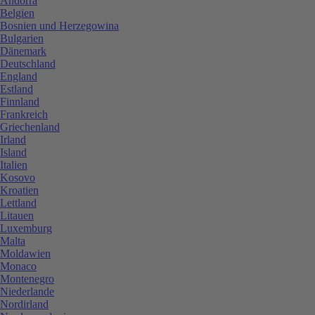
Andorra
Belgien
Bosnien und Herzegowina
Bulgarien
Dänemark
Deutschland
England
Estland
Finnland
Frankreich
Griechenland
Irland
Island
Italien
Kosovo
Kroatien
Lettland
Litauen
Luxemburg
Malta
Moldawien
Monaco
Montenegro
Niederlande
Nordirland