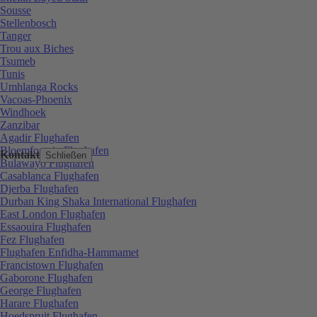
Sousse
Stellenbosch
Tanger
Trou aux Biches
Tsumeb
Tunis
Umhlanga Rocks
Vacoas-Phoenix
Windhoek
Zanzibar
Agadir Flughafen
Bloemfontein Flughafen
Kontakt
Schließen
Bulawayo Flughafen
Casablanca Flughafen
Djerba Flughafen
Durban King Shaka International Flughafen
East London Flughafen
Essaouira Flughafen
Fez Flughafen
Flughafen Enfidha-Hammamet
Francistown Flughafen
Gaborone Flughafen
George Flughafen
Harare Flughafen
Hoedspruit Flughafen