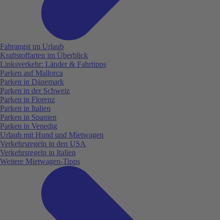
Fahrangst im Urlaub
Kraftstoffarten im Überblick
Linksverkehr: Länder & Fahrtipps
Parken auf Mallorca
Parken in Dänemark
Parken in der Schweiz
Parken in Florenz
Parken in Italien
Parken in Spanien
Parken in Venedig
Urlaub mit Hund und Mietwagen
Verkehrsregeln in den USA
Verkehrsregeln in Italien
Weitere Mietwagen-Tipps