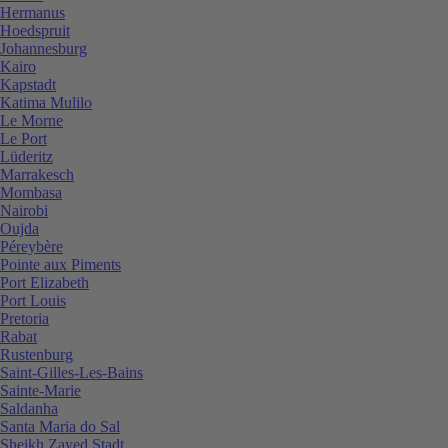
Hermanus
Hoedspruit
Johannesburg
Kairo
Kapstadt
Katima Mulilo
Le Morne
Le Port
Lüderitz
Marrakesch
Mombasa
Nairobi
Oujda
Péreybère
Pointe aux Piments
Port Elizabeth
Port Louis
Pretoria
Rabat
Rustenburg
Saint-Gilles-Les-Bains
Sainte-Marie
Saldanha
Santa Maria do Sal
Sheikh Zayed Stadt