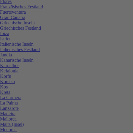
Flores
Französisches Festland
Fuerteventura
Gran Canaria
Griechische Inseln
Griechisches Festland
Ibiza
Istrien
Italienische Inseln
Italienisches Festland
Jandia
Kanarische Inseln
Karpathos
Kefalonia
Korfu
Korsika
Kos
Kreta
La Gomera
La Palma
Lanzarote
Madeira
Mallorca
Malta (Insel)
Menorca