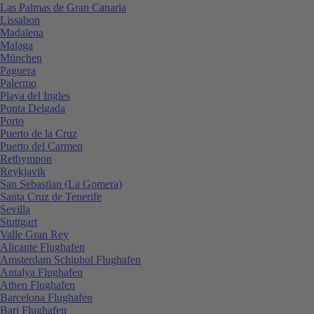
Las Palmas de Gran Canaria
Lissabon
Madalena
Malaga
München
Paguera
Palermo
Playa del Ingles
Ponta Delgada
Porto
Puerto de la Cruz
Puerto del Carmen
Rethymnon
Reykjavik
San Sebastian (La Gomera)
Santa Cruz de Tenerife
Sevilla
Stuttgart
Valle Gran Rey
Alicante Flughafen
Amsterdam Schiphol Flughafen
Antalya Flughafen
Athen Flughafen
Barcelona Flughafen
Bari Flughafen