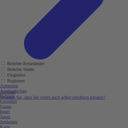
Beliebte Reiseländer
Beliebte Städte
Flughäfen
Regionen
Armenien
Aserbaidschan
Account
Bahrain
Wussten Sie, dass Sie vieles auch selbst erledigen können?
Georgien
Guam
Israel
Japan
Jordanien
Katar