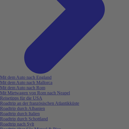
Mit dem Auto nach England
Mit dem Auto nach Mallorca
Mit dem Auto nach Rom
Mit Mietwagen von Rom nach Neapel
Reisetipps für die USA
Roadtrip an der französischen Atlantikküste
Roadtrip durch Albanien
Roadtrip durch Italien
Roadtrip durch Schottland
Roadtrip nach Sylt