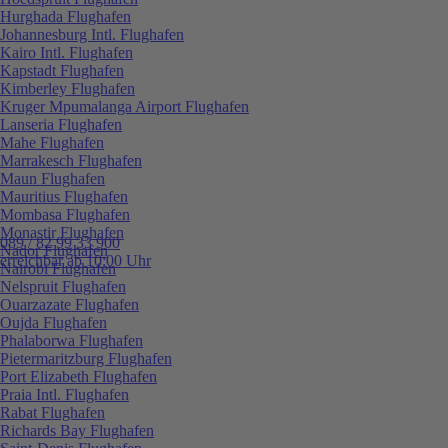
Hurghada Flughafen
Johannesburg Intl. Flughafen
Kairo Intl. Flughafen
Kapstadt Flughafen
Kimberley Flughafen
Kruger Mpumalanga Airport Flughafen
Lanseria Flughafen
Mahe Flughafen
Marrakesch Flughafen
Maun Flughafen
Mauritius Flughafen
Mombasa Flughafen
Monastir Flughafen
089 / 82 99 33 900
Nador Flughafen
erreichbar ab 10:00 Uhr
Nairobi Flughafen
Nelspruit Flughafen
Ouarzazate Flughafen
Oujda Flughafen
Phalaborwa Flughafen
Pietermaritzburg Flughafen
Port Elizabeth Flughafen
Praia Intl. Flughafen
Rabat Flughafen
Richards Bay Flughafen