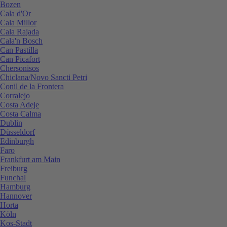
Bozen
Cala d'Or
Cala Millor
Cala Rajada
Cala'n Bosch
Can Pastilla
Can Picafort
Chersonisos
Chiclana/Novo Sancti Petri
Conil de la Frontera
Corralejo
Costa Adeje
Costa Calma
Dublin
Düsseldorf
Edinburgh
Faro
Frankfurt am Main
Freiburg
Funchal
Hamburg
Hannover
Horta
Köln
Kos-Stadt