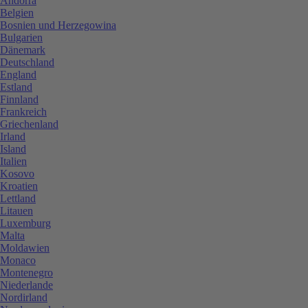
Andorra
Belgien
Bosnien und Herzegowina
Bulgarien
Dänemark
Deutschland
England
Estland
Finnland
Frankreich
Griechenland
Irland
Island
Italien
Kosovo
Kroatien
Lettland
Litauen
Luxemburg
Malta
Moldawien
Monaco
Montenegro
Niederlande
Nordirland