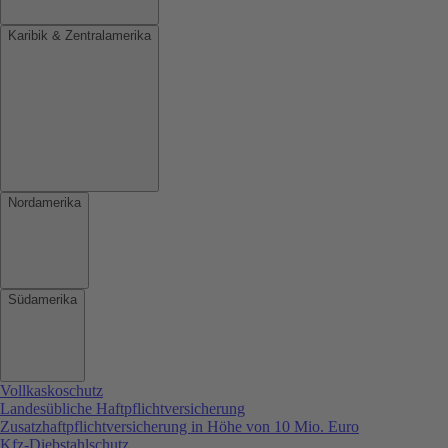
Karibik & Zentralamerika
Nordamerika
Südamerika
Vollkaskoschutz
Landesübliche Haftpflichtversicherung
Zusatzhaftpflichtversicherung in Höhe von 10 Mio. Euro
Kfz-Diebstahlschutz