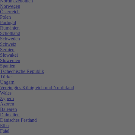
Nordmazedonien
Norwegen
Österreich
Polen
Portugal
Rumänien
Schottland
Schweden
Schweiz
Serbien
Slowakei
Slowenien
Spanien
Tschechische Republik
Türkei
Ungarn
Vereinigtes Königreich und Nordirland
Wales
Zypern
Azoren
Balearen
Dalmatien
Dänisches Festland
Elba
Faial