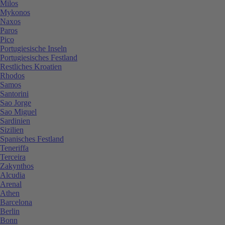
Milos
Mykonos
Naxos
Paros
Pico
Portugiesische Inseln
Portugiesisches Festland
Restliches Kroatien
Rhodos
Samos
Santorini
Sao Jorge
Sao Miguel
Sardinien
Sizilien
Spanisches Festland
Teneriffa
Terceira
Zakynthos
Alcudia
Arenal
Athen
Barcelona
Berlin
Bonn