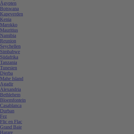
Ägypten
Botswana
Kapeverden
Kenia
Marokko
Mauritius
Namibia
Reunion
Seychellen
Simbabwe
Südafrika
Tanzania
Tunesien
Djerba
Mahe Island
Agadir
Alexandria
Bethlehem
Bloemfontein
Casablanca
Durban
Fez
Flic en Flac
Grand Baie
Harare