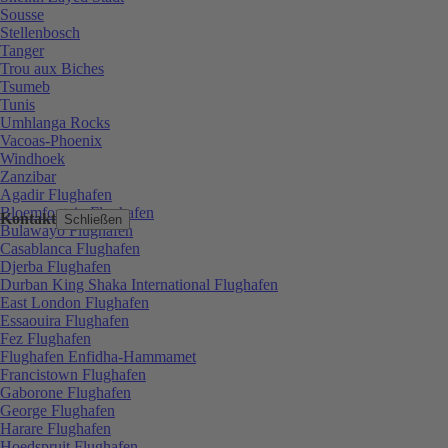
Sousse
Stellenbosch
Tanger
Trou aux Biches
Tsumeb
Tunis
Umhlanga Rocks
Vacoas-Phoenix
Windhoek
Zanzibar
Agadir Flughafen
Bloemfontein Flughafen
Kontakt
Schließen
Bulawayo Flughafen
Casablanca Flughafen
Djerba Flughafen
Durban King Shaka International Flughafen
East London Flughafen
Essaouira Flughafen
Fez Flughafen
Flughafen Enfidha-Hammamet
Francistown Flughafen
Gaborone Flughafen
George Flughafen
Harare Flughafen
Hoedspruit Flughafen