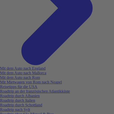
Mit dem Auto nach England
Mit dem Auto nach Mallorca
Mit dem Auto nach Rom
Mit Mietwagen von Rom nach Neapel
Reisetipps für die USA
Roadtrip an der französischen Atlantikküste
Roadtrip durch Albanien
Roadtrip durch Italien
Roadtrip durch Schottland
Roadtrip nach Sylt