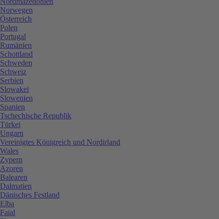
Nordmazedonien
Norwegen
Österreich
Polen
Portugal
Rumänien
Schottland
Schweden
Schweiz
Serbien
Slowakei
Slowenien
Spanien
Tschechische Republik
Türkei
Ungarn
Vereinigtes Königreich und Nordirland
Wales
Zypern
Azoren
Balearen
Dalmatien
Dänisches Festland
Elba
Faial