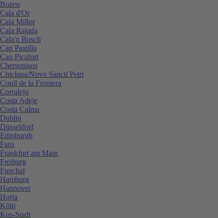
Bozen
Cala d'Or
Cala Millor
Cala Rajada
Cala'n Bosch
Can Pastilla
Can Picafort
Chersonisos
Chiclana/Novo Sancti Petri
Conil de la Frontera
Corralejo
Costa Adeje
Costa Calma
Dublin
Düsseldorf
Edinburgh
Faro
Frankfurt am Main
Freiburg
Funchal
Hamburg
Hannover
Horta
Köln
Kos-Stadt