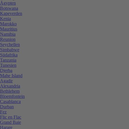
Ägypten
Botswana
Kapeverden
Kenia
Marokko
Mauritius
Namibia
Reunion
Seychellen
Simbabwe
Südafrika
Tanzania
Tunesien
Djerba
Mahe Island
Agadir
Alexandria
Bethlehem
Bloemfontein
Casablanca
Durban
Fez
Flic en Flac
Grand Baie
Harare