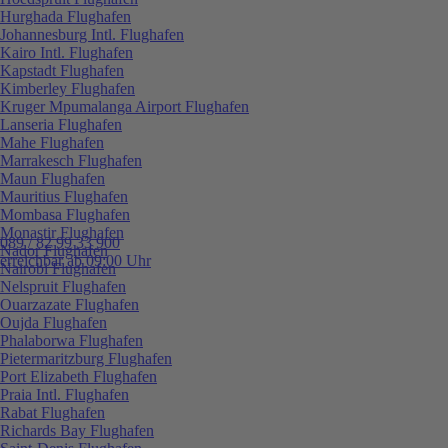
Hurghada Flughafen
Johannesburg Intl. Flughafen
Kairo Intl. Flughafen
Kapstadt Flughafen
Kimberley Flughafen
Kruger Mpumalanga Airport Flughafen
Lanseria Flughafen
Mahe Flughafen
Marrakesch Flughafen
Maun Flughafen
Mauritius Flughafen
Mombasa Flughafen
Monastir Flughafen
089 / 82 99 33 900
Nador Flughafen
erreichbar ab 09:00 Uhr
Nairobi Flughafen
Nelspruit Flughafen
Ouarzazate Flughafen
Oujda Flughafen
Phalaborwa Flughafen
Pietermaritzburg Flughafen
Port Elizabeth Flughafen
Praia Intl. Flughafen
Rabat Flughafen
Richards Bay Flughafen