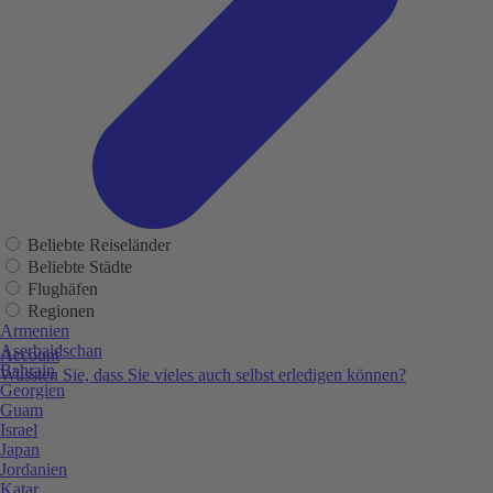
Beliebte Reiseländer
Beliebte Städte
Flughäfen
Regionen
Armenien
Aserbaidschan
Account
Bahrain
Wussten Sie, dass Sie vieles auch selbst erledigen können?
Georgien
Guam
Israel
Japan
Jordanien
Katar