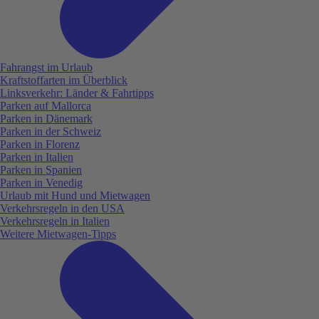
Fahrangst im Urlaub
Kraftstoffarten im Überblick
Linksverkehr: Länder & Fahrtipps
Parken auf Mallorca
Parken in Dänemark
Parken in der Schweiz
Parken in Florenz
Parken in Italien
Parken in Spanien
Parken in Venedig
Urlaub mit Hund und Mietwagen
Verkehrsregeln in den USA
Verkehrsregeln in Italien
Weitere Mietwagen-Tipps