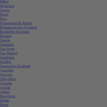
Milos
Mykonos
Naxos
Paros
Pico
Portugiesische Inseln
Portugiesisches Festland
Restliches Kroatien
Rhodos
Samos
Santorini
Sao Jorge
Sao Miguel
Sardinien
Sizilien
Spanisches Festland
Teneriffa
Terceira
Zakynthos
Alcudia
Arenal
Athen
Barcelona
Berlin
Bonn