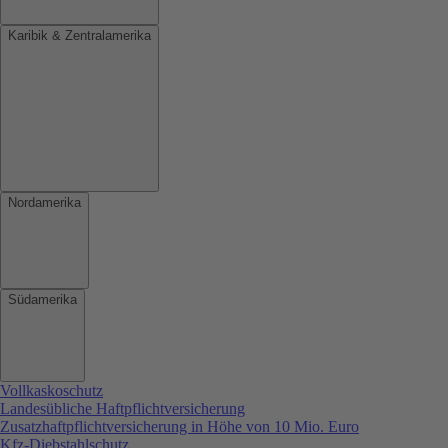
Karibik & Zentralamerika
Nordamerika
Südamerika
Vollkaskoschutz
Landesübliche Haftpflichtversicherung
Zusatzhaftpflichtversicherung in Höhe von 10 Mio. Euro
Kfz-Diebstahlschutz