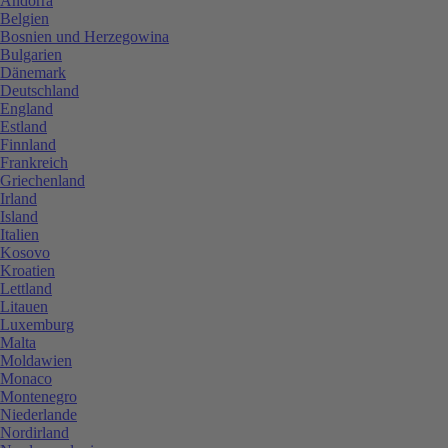
Andorra
Belgien
Bosnien und Herzegowina
Bulgarien
Dänemark
Deutschland
England
Estland
Finnland
Frankreich
Griechenland
Irland
Island
Italien
Kosovo
Kroatien
Lettland
Litauen
Luxemburg
Malta
Moldawien
Monaco
Montenegro
Niederlande
Nordirland