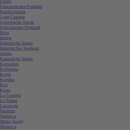
Flores
Französisches Festland
Fuerteventura
Gran Canaria
Griechische Inseln
Griechisches Festland
Ibiza
Istrien
Italienische Inseln
Italienisches Festland
Jandia
Kanarische Inseln
Karpathos
Kefalonia
Korfu
Korsika
Kos
Kreta
La Gomera
La Palma
Lanzarote
Madeira
Mallorca
Malta (Insel)
Menorca