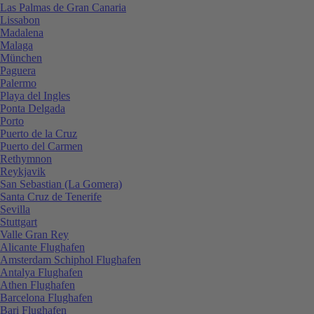
Las Palmas de Gran Canaria
Lissabon
Madalena
Malaga
München
Paguera
Palermo
Playa del Ingles
Ponta Delgada
Porto
Puerto de la Cruz
Puerto del Carmen
Rethymnon
Reykjavik
San Sebastian (La Gomera)
Santa Cruz de Tenerife
Sevilla
Stuttgart
Valle Gran Rey
Alicante Flughafen
Amsterdam Schiphol Flughafen
Antalya Flughafen
Athen Flughafen
Barcelona Flughafen
Bari Flughafen