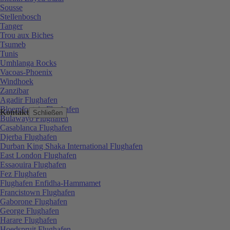
Sousse
Stellenbosch
Tanger
Trou aux Biches
Tsumeb
Tunis
Umhlanga Rocks
Vacoas-Phoenix
Windhoek
Zanzibar
Agadir Flughafen
Bloemfontein Flughafen
Kontakt
Schließen
Bulawayo Flughafen
Casablanca Flughafen
Djerba Flughafen
Durban King Shaka International Flughafen
East London Flughafen
Essaouira Flughafen
Fez Flughafen
Flughafen Enfidha-Hammamet
Francistown Flughafen
Gaborone Flughafen
George Flughafen
Harare Flughafen
Hoedspruit Flughafen