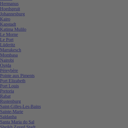
Hermanus
Hoedspruit
Johannesburg
Kairo
Kapstadt
Katima Mulilo
Le Morne
Le Port
Lüderitz
Marrakesch
Mombasa
Nairobi
Oujda
Péreybère
Pointe aux Piments
Port Elizabeth
Port Louis
Pretoria
Rabat
Rustenburg
Saint-Gilles-Les-Bains
Sainte-Marie
Saldanha
Santa Maria do Sal
Sheikh Zayed Stadt