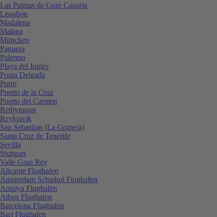
Las Palmas de Gran Canaria
Lissabon
Madalena
Malaga
München
Paguera
Palermo
Playa del Ingles
Ponta Delgada
Porto
Puerto de la Cruz
Puerto del Carmen
Rethymnon
Reykjavik
San Sebastian (La Gomera)
Santa Cruz de Tenerife
Sevilla
Stuttgart
Valle Gran Rey
Alicante Flughafen
Amsterdam Schiphol Flughafen
Antalya Flughafen
Athen Flughafen
Barcelona Flughafen
Bari Flughafen