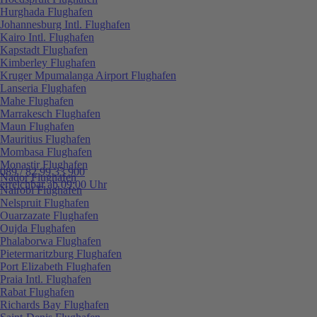
Hurghada Flughafen
Johannesburg Intl. Flughafen
Kairo Intl. Flughafen
Kapstadt Flughafen
Kimberley Flughafen
Kruger Mpumalanga Airport Flughafen
Lanseria Flughafen
Mahe Flughafen
Marrakesch Flughafen
Maun Flughafen
Mauritius Flughafen
Mombasa Flughafen
Monastir Flughafen
089 / 82 99 33 900
Nador Flughafen
erreichbar ab 09:00 Uhr
Nairobi Flughafen
Nelspruit Flughafen
Ouarzazate Flughafen
Oujda Flughafen
Phalaborwa Flughafen
Pietermaritzburg Flughafen
Port Elizabeth Flughafen
Praia Intl. Flughafen
Rabat Flughafen
Richards Bay Flughafen