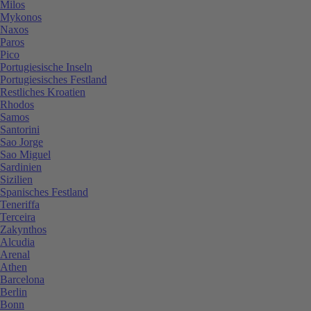
Milos
Mykonos
Naxos
Paros
Pico
Portugiesische Inseln
Portugiesisches Festland
Restliches Kroatien
Rhodos
Samos
Santorini
Sao Jorge
Sao Miguel
Sardinien
Sizilien
Spanisches Festland
Teneriffa
Terceira
Zakynthos
Alcudia
Arenal
Athen
Barcelona
Berlin
Bonn