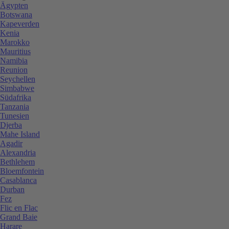
Ägypten
Botswana
Kapeverden
Kenia
Marokko
Mauritius
Namibia
Reunion
Seychellen
Simbabwe
Südafrika
Tanzania
Tunesien
Djerba
Mahe Island
Agadir
Alexandria
Bethlehem
Bloemfontein
Casablanca
Durban
Fez
Flic en Flac
Grand Baie
Harare