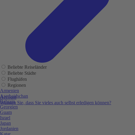
Beliebte Reiseländer
Beliebte Städte
Flughäfen
Regionen
Armenien
Aserbaidschan
Account
Bahrain
Wussten Sie, dass Sie vieles auch selbst erledigen können?
Georgien
Guam
Israel
Japan
Jordanien
Katar