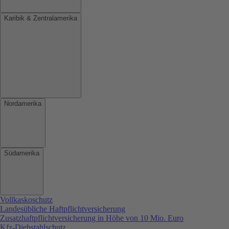
Karibik & Zentralamerika
Nordamerika
Südamerika
Vollkaskoschutz
Landesübliche Haftpflichtversicherung
Zusatzhaftpflichtversicherung in Höhe von 10 Mio. Euro
Kfz-Diebstahlschutz