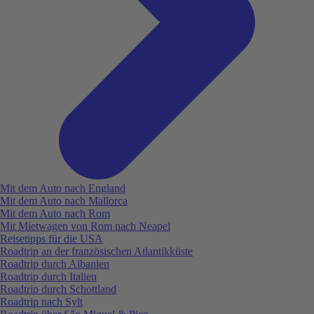
Mit dem Auto nach England
Mit dem Auto nach Mallorca
Mit dem Auto nach Rom
Mit Mietwagen von Rom nach Neapel
Reisetipps für die USA
Roadtrip an der französischen Atlantikküste
Roadtrip durch Albanien
Roadtrip durch Italien
Roadtrip durch Schottland
Roadtrip nach Sylt