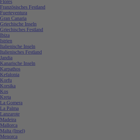
Flores
Französisches Festland
Fuerteventura
Gran Canaria
Griechische Inseln
Griechisches Festland
Ibiza
Istrien
Italienische Inseln
Italienisches Festland
Jandia
Kanarische Inseln
Karpathos
Kefalonia
Korfu
Korsika
Kos
Kreta
La Gomera
La Palma
Lanzarote
Madeira
Mallorca
Malta (Insel)
Menorca