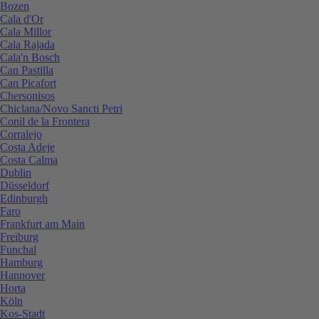
Bozen
Cala d'Or
Cala Millor
Cala Rajada
Cala'n Bosch
Can Pastilla
Can Picafort
Chersonisos
Chiclana/Novo Sancti Petri
Conil de la Frontera
Corralejo
Costa Adeje
Costa Calma
Dublin
Düsseldorf
Edinburgh
Faro
Frankfurt am Main
Freiburg
Funchal
Hamburg
Hannover
Horta
Köln
Kos-Stadt