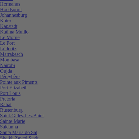
Hermanus
Hoedspruit
Johannesburg
Kairo
Kapstadt
Katima Mulilo
Le Morne
Le Port
Lüderitz
Marrakesch
Mombasa
Nairobi
Oujda
Péreybère
Pointe aux Piments
Port Elizabeth
Port Louis
Pretoria
Rabat
Rustenburg
Saint-Gilles-Les-Bains
Sainte-Marie
Saldanha
Santa Maria do Sal
Sheikh Zayed Stadt