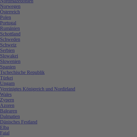
Nordmazedonien
Norwegen
Österreich
Polen
Portugal
Rumänien
Schottland
Schweden
Schweiz
Serbien
Slowakei
Slowenien
Spanien
Tschechische Republik
Türkei
Ungarn
Vereinigtes Königreich und Nordirland
Wales
Zypern
Azoren
Balearen
Dalmatien
Dänisches Festland
Elba
Faial