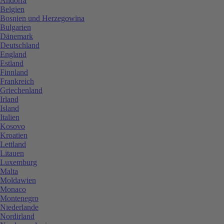
Andorra
Belgien
Bosnien und Herzegowina
Bulgarien
Dänemark
Deutschland
England
Estland
Finnland
Frankreich
Griechenland
Irland
Island
Italien
Kosovo
Kroatien
Lettland
Litauen
Luxemburg
Malta
Moldawien
Monaco
Montenegro
Niederlande
Nordirland