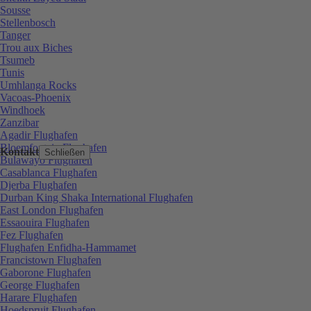
Sousse
Stellenbosch
Tanger
Trou aux Biches
Tsumeb
Tunis
Umhlanga Rocks
Vacoas-Phoenix
Windhoek
Zanzibar
Agadir Flughafen
Bloemfontein Flughafen
Kontakt
Schließen
Bulawayo Flughafen
Casablanca Flughafen
Djerba Flughafen
Durban King Shaka International Flughafen
East London Flughafen
Essaouira Flughafen
Fez Flughafen
Flughafen Enfidha-Hammamet
Francistown Flughafen
Gaborone Flughafen
George Flughafen
Harare Flughafen
Hoedspruit Flughafen