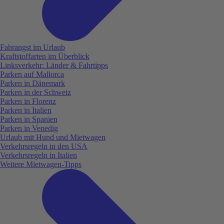
Fahrangst im Urlaub
Kraftstoffarten im Überblick
Linksverkehr: Länder & Fahrtipps
Parken auf Mallorca
Parken in Dänemark
Parken in der Schweiz
Parken in Florenz
Parken in Italien
Parken in Spanien
Parken in Venedig
Urlaub mit Hund und Mietwagen
Verkehrsregeln in den USA
Verkehrsregeln in Italien
Weitere Mietwagen-Tipps