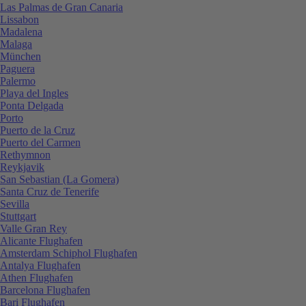
Las Palmas de Gran Canaria
Lissabon
Madalena
Malaga
München
Paguera
Palermo
Playa del Ingles
Ponta Delgada
Porto
Puerto de la Cruz
Puerto del Carmen
Rethymnon
Reykjavik
San Sebastian (La Gomera)
Santa Cruz de Tenerife
Sevilla
Stuttgart
Valle Gran Rey
Alicante Flughafen
Amsterdam Schiphol Flughafen
Antalya Flughafen
Athen Flughafen
Barcelona Flughafen
Bari Flughafen