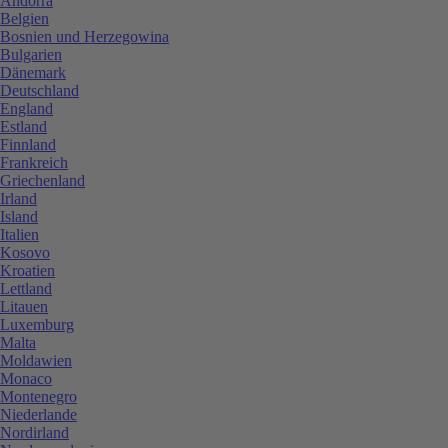
Andorra
Belgien
Bosnien und Herzegowina
Bulgarien
Dänemark
Deutschland
England
Estland
Finnland
Frankreich
Griechenland
Irland
Island
Italien
Kosovo
Kroatien
Lettland
Litauen
Luxemburg
Malta
Moldawien
Monaco
Montenegro
Niederlande
Nordirland