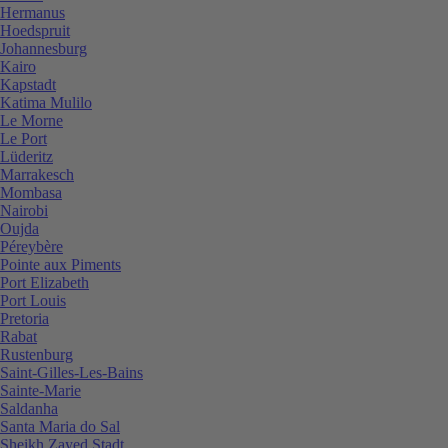
Hermanus
Hoedspruit
Johannesburg
Kairo
Kapstadt
Katima Mulilo
Le Morne
Le Port
Lüderitz
Marrakesch
Mombasa
Nairobi
Oujda
Péreybère
Pointe aux Piments
Port Elizabeth
Port Louis
Pretoria
Rabat
Rustenburg
Saint-Gilles-Les-Bains
Sainte-Marie
Saldanha
Santa Maria do Sal
Sheikh Zayed Stadt