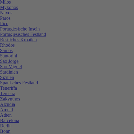
Milos
Mykonos
Naxos
Paros
Pico
Portugiesische Inseln
Portugiesisches Festland
Restliches Kroatien
Rhodos
Samos
Santorini
Sao Jorge
Sao Miguel
Sardinien
Sizilien
Spanisches Festland
Teneriffa
Terceira
Zakynthos
Alcudia
Arenal
Athen
Barcelona
Berlin
Bonn