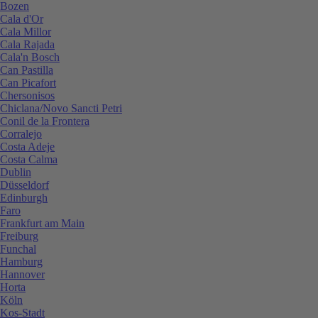
Bozen
Cala d'Or
Cala Millor
Cala Rajada
Cala'n Bosch
Can Pastilla
Can Picafort
Chersonisos
Chiclana/Novo Sancti Petri
Conil de la Frontera
Corralejo
Costa Adeje
Costa Calma
Dublin
Düsseldorf
Edinburgh
Faro
Frankfurt am Main
Freiburg
Funchal
Hamburg
Hannover
Horta
Köln
Kos-Stadt