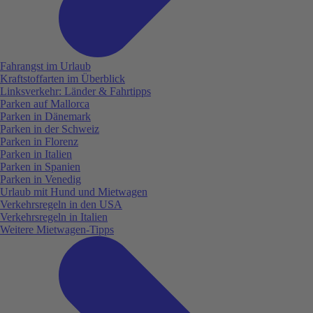
Fahrangst im Urlaub
Kraftstoffarten im Überblick
Linksverkehr: Länder & Fahrtipps
Parken auf Mallorca
Parken in Dänemark
Parken in der Schweiz
Parken in Florenz
Parken in Italien
Parken in Spanien
Parken in Venedig
Urlaub mit Hund und Mietwagen
Verkehrsregeln in den USA
Verkehrsregeln in Italien
Weitere Mietwagen-Tipps