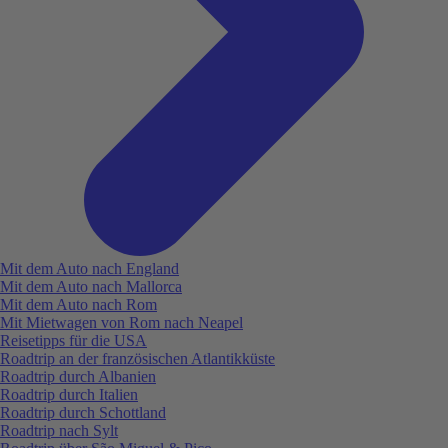
Mit dem Auto nach England
Mit dem Auto nach Mallorca
Mit dem Auto nach Rom
Mit Mietwagen von Rom nach Neapel
Reisetipps für die USA
Roadtrip an der französischen Atlantikküste
Roadtrip durch Albanien
Roadtrip durch Italien
Roadtrip durch Schottland
Roadtrip nach Sylt