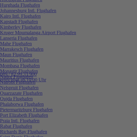
Hurghada Flughafen
Johannesburg Intl. Flughafen
Kairo Intl. Flughafen
Kapstadt Flughafen
Kimberley Flughafen
Kruger Mpumalanga Airport Flughafen
Lanseria Flughafen
Mahe Flughafen
Marrakesch Flughafen
Maun Flughafen
Mauritius Flughafen
Mombasa Flughafen
Monastir Flughafen
089 / 82 99 33 900
Nador Flughafen
erreichbar ab 10:00 Uhr
Nairobi Flughafen
Nelspruit Flughafen
Ouarzazate Flughafen
Oujda Flughafen
Phalaborwa Flughafen
Pietermaritzburg Flughafen
Port Elizabeth Flughafen
Praia Intl. Flughafen
Rabat Flughafen
Richards Bay Flughafen