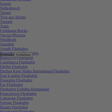
Sousse
Stellenbosch
Tanger
Trou aux Biches
Tsumeb
Tunis
Umhlanga Rocks
Vacoas-Phoenix
Windhoek
Zanzibar
Agadir Flughafen
Bloemfontein Flughafen
Kontakt
Schließen
Bulawayo Flughafen
Casablanca Flughafen
Djerba Flughafen
Durban King Shaka International Flughafen
East London Flughafen
Essaouira Flughafen
Fez Flughafen
Flughafen Enfidha-Hammamet
Francistown Flughafen
Gaborone Flughafen
George Flughafen
Harare Flughafen
Hoedspruit Flughafen