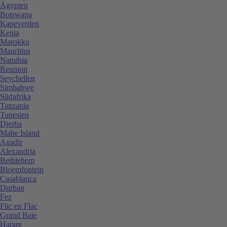
Ägypten
Botswana
Kapeverden
Kenia
Marokko
Mauritius
Namibia
Reunion
Seychellen
Simbabwe
Südafrika
Tanzania
Tunesien
Djerba
Mahe Island
Agadir
Alexandria
Bethlehem
Bloemfontein
Casablanca
Durban
Fez
Flic en Flac
Grand Baie
Harare