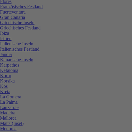
Flores
Französisches Festland
Fuerteventura
Gran Canaria
Griechische Inseln
Griechisches Festland
Ibiza
Istrien
Italienische Inseln
Italienisches Festland
Jandia
Kanarische Inseln
Karpathos
Kefalonia
Korfu
Korsika
Kos
Kreta
La Gomera
La Palma
Lanzarote
Madeira
Mallorca
Malta (Insel)
Menorca