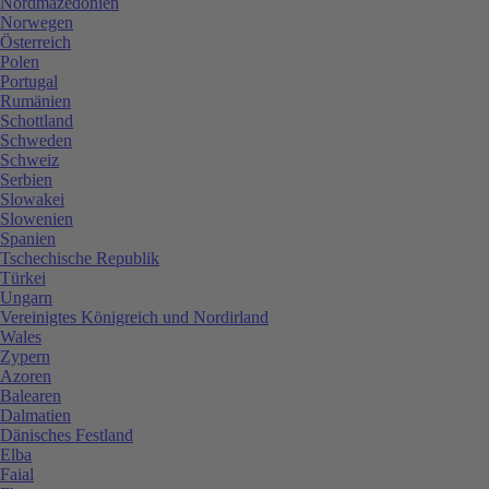
Nordmazedonien
Norwegen
Österreich
Polen
Portugal
Rumänien
Schottland
Schweden
Schweiz
Serbien
Slowakei
Slowenien
Spanien
Tschechische Republik
Türkei
Ungarn
Vereinigtes Königreich und Nordirland
Wales
Zypern
Azoren
Balearen
Dalmatien
Dänisches Festland
Elba
Faial