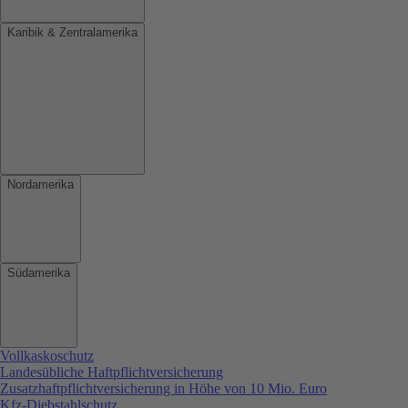
Karibik & Zentralamerika
Nordamerika
Südamerika
Vollkaskoschutz
Landesübliche Haftpflichtversicherung
Zusatzhaftpflichtversicherung in Höhe von 10 Mio. Euro
Kfz-Diebstahlschutz