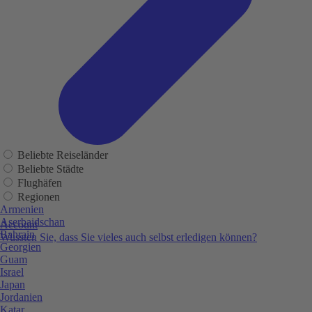
Beliebte Reiseländer
Beliebte Städte
Flughäfen
Regionen
Armenien
Aserbaidschan
Account
Bahrain
Wussten Sie, dass Sie vieles auch selbst erledigen können?
Georgien
Guam
Israel
Japan
Jordanien
Katar