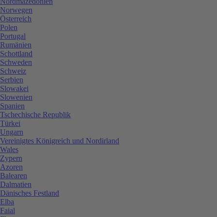
Nordmazedonien
Norwegen
Österreich
Polen
Portugal
Rumänien
Schottland
Schweden
Schweiz
Serbien
Slowakei
Slowenien
Spanien
Tschechische Republik
Türkei
Ungarn
Vereinigtes Königreich und Nordirland
Wales
Zypern
Azoren
Balearen
Dalmatien
Dänisches Festland
Elba
Faial