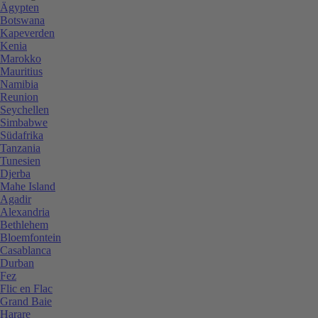
Ägypten
Botswana
Kapeverden
Kenia
Marokko
Mauritius
Namibia
Reunion
Seychellen
Simbabwe
Südafrika
Tanzania
Tunesien
Djerba
Mahe Island
Agadir
Alexandria
Bethlehem
Bloemfontein
Casablanca
Durban
Fez
Flic en Flac
Grand Baie
Harare