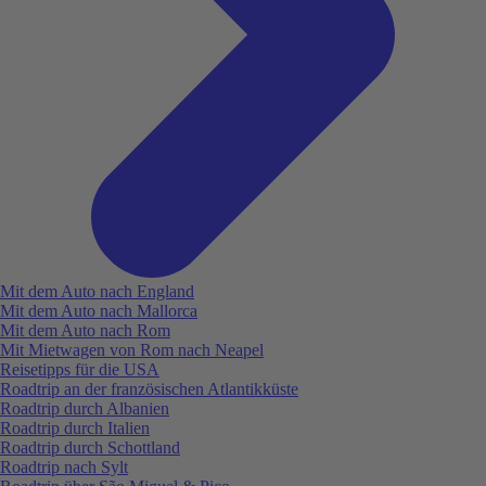
Mit dem Auto nach England
Mit dem Auto nach Mallorca
Mit dem Auto nach Rom
Mit Mietwagen von Rom nach Neapel
Reisetipps für die USA
Roadtrip an der französischen Atlantikküste
Roadtrip durch Albanien
Roadtrip durch Italien
Roadtrip durch Schottland
Roadtrip nach Sylt