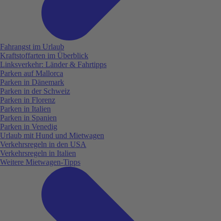
Fahrangst im Urlaub
Kraftstoffarten im Überblick
Linksverkehr: Länder & Fahrtipps
Parken auf Mallorca
Parken in Dänemark
Parken in der Schweiz
Parken in Florenz
Parken in Italien
Parken in Spanien
Parken in Venedig
Urlaub mit Hund und Mietwagen
Verkehrsregeln in den USA
Verkehrsregeln in Italien
Weitere Mietwagen-Tipps