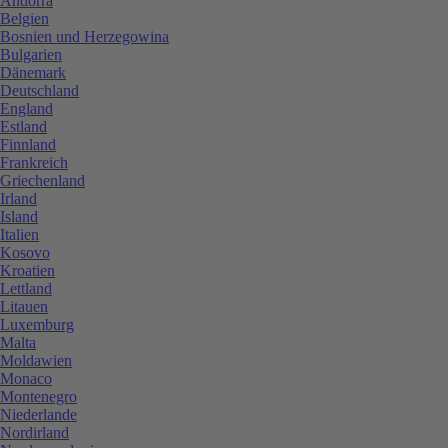
Andorra
Belgien
Bosnien und Herzegowina
Bulgarien
Dänemark
Deutschland
England
Estland
Finnland
Frankreich
Griechenland
Irland
Island
Italien
Kosovo
Kroatien
Lettland
Litauen
Luxemburg
Malta
Moldawien
Monaco
Montenegro
Niederlande
Nordirland