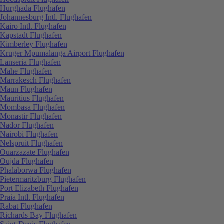
Hurghada Flughafen
Johannesburg Intl. Flughafen
Kairo Intl. Flughafen
Kapstadt Flughafen
Kimberley Flughafen
Kruger Mpumalanga Airport Flughafen
Lanseria Flughafen
Mahe Flughafen
Marrakesch Flughafen
Maun Flughafen
Mauritius Flughafen
Mombasa Flughafen
Monastir Flughafen
Nador Flughafen
Nairobi Flughafen
Nelspruit Flughafen
Ouarzazate Flughafen
Oujda Flughafen
Phalaborwa Flughafen
Pietermaritzburg Flughafen
Port Elizabeth Flughafen
Praia Intl. Flughafen
Rabat Flughafen
Richards Bay Flughafen