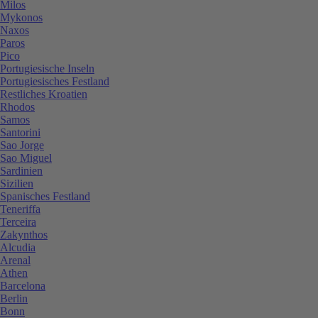
Milos
Mykonos
Naxos
Paros
Pico
Portugiesische Inseln
Portugiesisches Festland
Restliches Kroatien
Rhodos
Samos
Santorini
Sao Jorge
Sao Miguel
Sardinien
Sizilien
Spanisches Festland
Teneriffa
Terceira
Zakynthos
Alcudia
Arenal
Athen
Barcelona
Berlin
Bonn