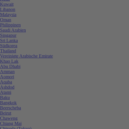
Kuwait
Libanon
Malaysia
Oman
Philippinen
Saudi Arabien
Singapur
Sri Lanka
Südkorea
Thailand
Vereinigte Arabische Emirate
Khao Lak
Abu Dhabi
Amman
Aomori
Aqaba
Ashdod
Atami
Baku
Bangkok
Beerscheba
Beirut
Chaweng
Chiang Mai
Chiyoda (Tokyo)