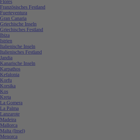
Flores
Französisches Festland
Fuerteventura
Gran Canaria
Griechische Inseln
Griechisches Festland
Ibiza
Istrien
Italienische Inseln
Italienisches Festland
Jandia
Kanarische Inseln
Karpathos
Kefalonia
Korfu
Korsika
Kos
Kreta
La Gomera
La Palma
Lanzarote
Madeira
Mallorca
Malta (Insel)
Menorca