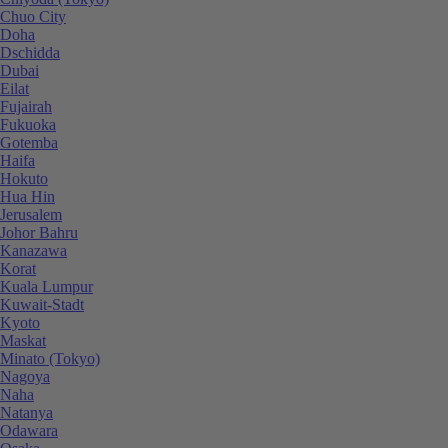
Chuo City
Doha
Dschidda
Dubai
Eilat
Fujairah
Fukuoka
Gotemba
Haifa
Hokuto
Hua Hin
Jerusalem
Johor Bahru
Kanazawa
Korat
Kuala Lumpur
Kuwait-Stadt
Kyoto
Maskat
Minato (Tokyo)
Nagoya
Naha
Natanya
Odawara