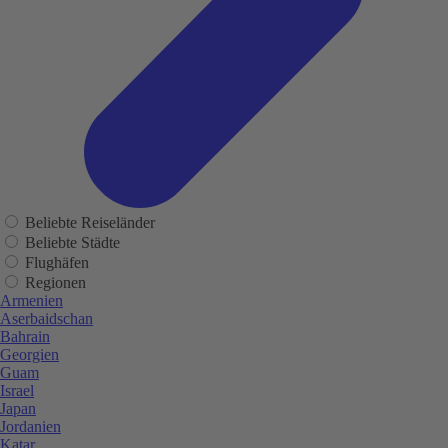
Beliebte Reiseländer
Beliebte Städte
Flughäfen
Regionen
Armenien
Aserbaidschan
Bahrain
Georgien
Guam
Israel
Japan
Jordanien
Katar