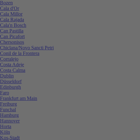
Bozen
Cala d'Or
Cala Millor
Cala Rajada
Cala'n Bosch
Can Pastilla
Can Picafort
Chersonisos
Chiclana/Novo Sancti Petri
Conil de la Frontera
Corralejo
Costa Adeje
Costa Calma
Dublin
Düsseldorf
Edinburgh
Faro
Frankfurt am Main
Freiburg
Funchal
Hamburg
Hannover
Horta
Köln
Kos-Stadt