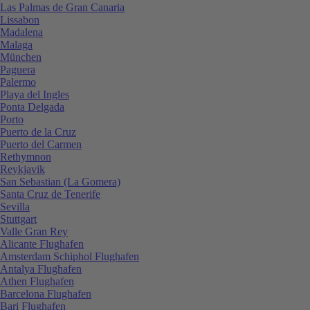
Las Palmas de Gran Canaria
Lissabon
Madalena
Malaga
München
Paguera
Palermo
Playa del Ingles
Ponta Delgada
Porto
Puerto de la Cruz
Puerto del Carmen
Rethymnon
Reykjavik
San Sebastian (La Gomera)
Santa Cruz de Tenerife
Sevilla
Stuttgart
Valle Gran Rey
Alicante Flughafen
Amsterdam Schiphol Flughafen
Antalya Flughafen
Athen Flughafen
Barcelona Flughafen
Bari Flughafen