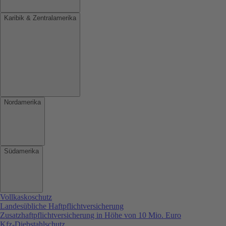
Karibik & Zentralamerika
Nordamerika
Südamerika
Vollkaskoschutz
Landesübliche Haftpflichtversicherung
Zusatzhaftpflichtversicherung in Höhe von 10 Mio. Euro
Kfz-Diebstahlschutz