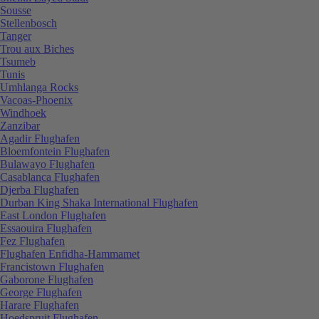
Sousse
Stellenbosch
Tanger
Trou aux Biches
Tsumeb
Tunis
Umhlanga Rocks
Vacoas-Phoenix
Windhoek
Zanzibar
Agadir Flughafen
Bloemfontein Flughafen
Bulawayo Flughafen
Casablanca Flughafen
Djerba Flughafen
Durban King Shaka International Flughafen
East London Flughafen
Essaouira Flughafen
Fez Flughafen
Flughafen Enfidha-Hammamet
Francistown Flughafen
Gaborone Flughafen
George Flughafen
Harare Flughafen
Hoedspruit Flughafen