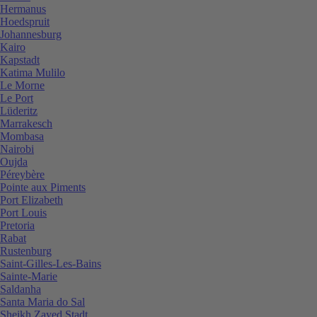
Hermanus
Hoedspruit
Johannesburg
Kairo
Kapstadt
Katima Mulilo
Le Morne
Le Port
Lüderitz
Marrakesch
Mombasa
Nairobi
Oujda
Péreybère
Pointe aux Piments
Port Elizabeth
Port Louis
Pretoria
Rabat
Rustenburg
Saint-Gilles-Les-Bains
Sainte-Marie
Saldanha
Santa Maria do Sal
Sheikh Zayed Stadt