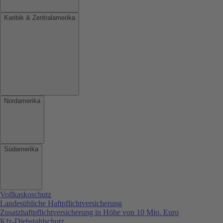
Karibik & Zentralamerika
Nordamerika
Südamerika
Vollkaskoschutz
Landesübliche Haftpflichtversicherung
Zusatzhaftpflichtversicherung in Höhe von 10 Mio. Euro
Kfz-Diebstahlschutz