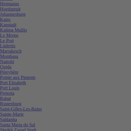
Hermanus
Hoedspruit
Johannesburg
Kairo
Kapstadt
Katima Mulilo
Le Morne
Le Port
Lüderitz
Marrakesch
Mombasa
Nairobi
Oujda
Péreybère
Pointe aux Piments
Port Elizabeth
Port Louis
Pretoria
Rabat
Rustenburg
Saint-Gilles-Les-Bains
Sainte-Marie
Saldanha
Santa Maria do Sal
Sheikh Zayed Stadt