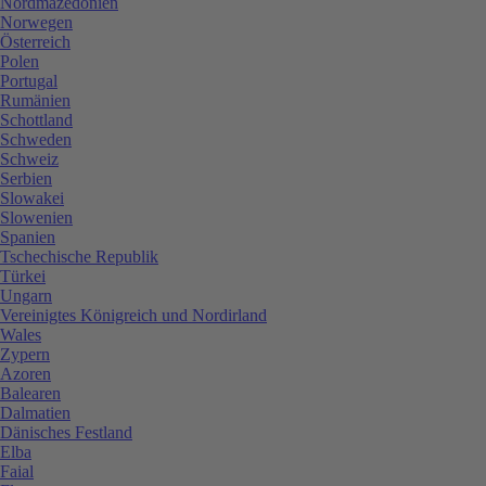
Nordmazedonien
Norwegen
Österreich
Polen
Portugal
Rumänien
Schottland
Schweden
Schweiz
Serbien
Slowakei
Slowenien
Spanien
Tschechische Republik
Türkei
Ungarn
Vereinigtes Königreich und Nordirland
Wales
Zypern
Azoren
Balearen
Dalmatien
Dänisches Festland
Elba
Faial