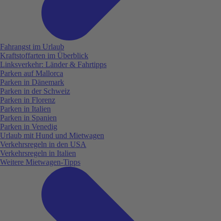
Fahrangst im Urlaub
Kraftstoffarten im Überblick
Linksverkehr: Länder & Fahrtipps
Parken auf Mallorca
Parken in Dänemark
Parken in der Schweiz
Parken in Florenz
Parken in Italien
Parken in Spanien
Parken in Venedig
Urlaub mit Hund und Mietwagen
Verkehrsregeln in den USA
Verkehrsregeln in Italien
Weitere Mietwagen-Tipps