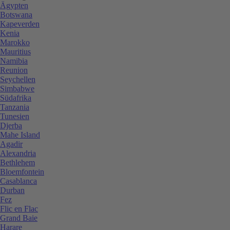
Ägypten
Botswana
Kapeverden
Kenia
Marokko
Mauritius
Namibia
Reunion
Seychellen
Simbabwe
Südafrika
Tanzania
Tunesien
Djerba
Mahe Island
Agadir
Alexandria
Bethlehem
Bloemfontein
Casablanca
Durban
Fez
Flic en Flac
Grand Baie
Harare