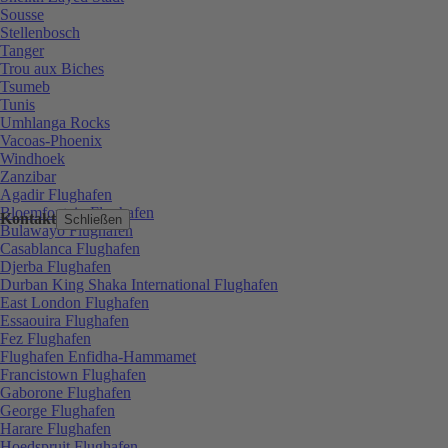
Sousse
Stellenbosch
Tanger
Trou aux Biches
Tsumeb
Tunis
Umhlanga Rocks
Vacoas-Phoenix
Windhoek
Zanzibar
Agadir Flughafen
Bloemfontein Flughafen
Kontakt
Schließen
Bulawayo Flughafen
Casablanca Flughafen
Djerba Flughafen
Durban King Shaka International Flughafen
East London Flughafen
Essaouira Flughafen
Fez Flughafen
Flughafen Enfidha-Hammamet
Francistown Flughafen
Gaborone Flughafen
George Flughafen
Harare Flughafen
Hoedspruit Flughafen