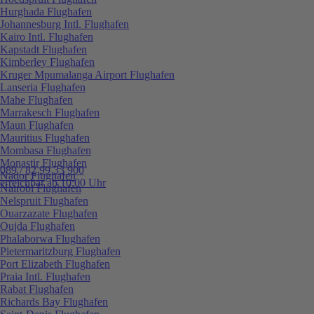
Hurghada Flughafen
Johannesburg Intl. Flughafen
Kairo Intl. Flughafen
Kapstadt Flughafen
Kimberley Flughafen
Kruger Mpumalanga Airport Flughafen
Lanseria Flughafen
Mahe Flughafen
Marrakesch Flughafen
Maun Flughafen
Mauritius Flughafen
Mombasa Flughafen
Monastir Flughafen
089 / 82 99 33 900
Nador Flughafen
erreichbar ab 10:00 Uhr
Nairobi Flughafen
Nelspruit Flughafen
Ouarzazate Flughafen
Oujda Flughafen
Phalaborwa Flughafen
Pietermaritzburg Flughafen
Port Elizabeth Flughafen
Praia Intl. Flughafen
Rabat Flughafen
Richards Bay Flughafen