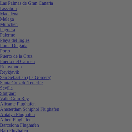
Las Palmas de Gran Canaria
Lissabon
Madalena
Malaga
München
Paguera
Palermo
Playa del Ingles
Ponta Delgada
Porto
Puerto de la Cruz
Puerto del Carmen
Rethymnon
Reykjavik
San Sebastian (La Gomera)
Santa Cruz de Tenerife
Sevilla
Stuttgart
Valle Gran Rey
Alicante Flughafen
Amsterdam Schiphol Flughafen
Antalya Flughafen
Athen Flughafen
Barcelona Flughafen
Bari Flughafen