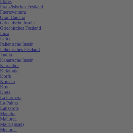
Flores
Französisches Festland
Fuerteventura
Gran Canaria
Griechische Inseln
Griechisches Festland
Ibiza
Istrien
Italienische Inseln
Italienisches Festland
Jandia
Kanarische Inseln
Karpathos
Kefalonia
Korfu
Korsika
Kos
Kreta
La Gomera
La Palma
Lanzarote
Madeira
Mallorca
Malta (Insel)
Menorca