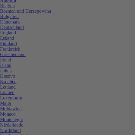
Andorra
Belgien
Bosnien und Herzegowina
Bulgarien
Dänemark
Deutschland
England
Estland
Finnland
Frankreich
Griechenland
Irland
Island
Italien
Kosovo
Kroatien
Lettland
Litauen
Luxemburg
Malta
Moldawien
Monaco
Montenegro
Niederlande
Nordirland