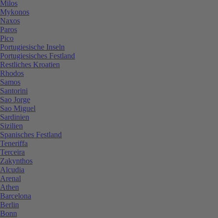
Milos
Mykonos
Naxos
Paros
Pico
Portugiesische Inseln
Portugiesisches Festland
Restliches Kroatien
Rhodos
Samos
Santorini
Sao Jorge
Sao Miguel
Sardinien
Sizilien
Spanisches Festland
Teneriffa
Terceira
Zakynthos
Alcudia
Arenal
Athen
Barcelona
Berlin
Bonn