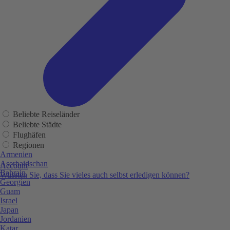
Beliebte Reiseländer
Beliebte Städte
Flughäfen
Regionen
Armenien
Aserbaidschan
Account
Bahrain
Wussten Sie, dass Sie vieles auch selbst erledigen können?
Georgien
Guam
Israel
Japan
Jordanien
Katar