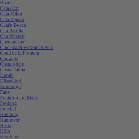
Bozen
Cala d'Or
Cala Millor
Cala Rajada
Cala'n Bosch
Can Pastilla
Can Picafort
Chersonisos
Chiclana/Novo Sancti Petri
Conil de la Frontera
Corralejo
Costa Adeje
Costa Calma
Dublin
Düsseldorf
Edinburgh
Faro
Frankfurt am Main
Freiburg
Funchal
Hamburg
Hannover
Horta
Köln
Kos-Stadt