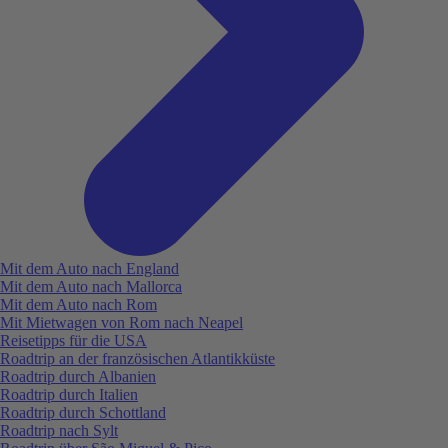
Mit dem Auto nach England
Mit dem Auto nach Mallorca
Mit dem Auto nach Rom
Mit Mietwagen von Rom nach Neapel
Reisetipps für die USA
Roadtrip an der französischen Atlantikküste
Roadtrip durch Albanien
Roadtrip durch Italien
Roadtrip durch Schottland
Roadtrip nach Sylt