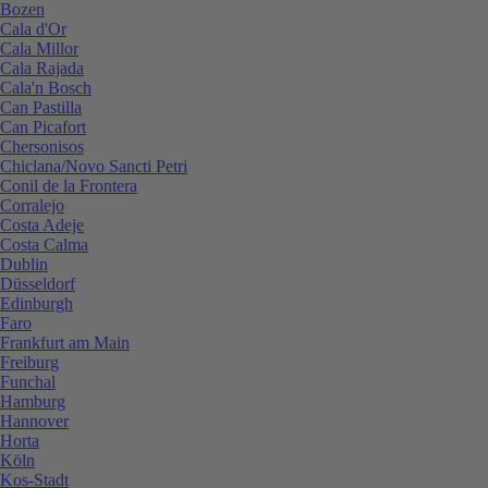
Bozen
Cala d'Or
Cala Millor
Cala Rajada
Cala'n Bosch
Can Pastilla
Can Picafort
Chersonisos
Chiclana/Novo Sancti Petri
Conil de la Frontera
Corralejo
Costa Adeje
Costa Calma
Dublin
Düsseldorf
Edinburgh
Faro
Frankfurt am Main
Freiburg
Funchal
Hamburg
Hannover
Horta
Köln
Kos-Stadt