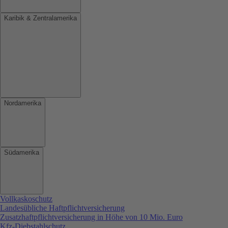
Karibik & Zentralamerika
Nordamerika
Südamerika
Vollkaskoschutz
Landesübliche Haftpflichtversicherung
Zusatzhaftpflichtversicherung in Höhe von 10 Mio. Euro
Kfz-Diebstahlschutz