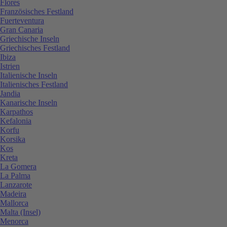
Flores
Französisches Festland
Fuerteventura
Gran Canaria
Griechische Inseln
Griechisches Festland
Ibiza
Istrien
Italienische Inseln
Italienisches Festland
Jandia
Kanarische Inseln
Karpathos
Kefalonia
Korfu
Korsika
Kos
Kreta
La Gomera
La Palma
Lanzarote
Madeira
Mallorca
Malta (Insel)
Menorca