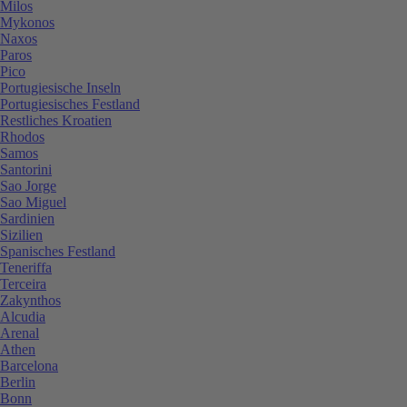
Milos
Mykonos
Naxos
Paros
Pico
Portugiesische Inseln
Portugiesisches Festland
Restliches Kroatien
Rhodos
Samos
Santorini
Sao Jorge
Sao Miguel
Sardinien
Sizilien
Spanisches Festland
Teneriffa
Terceira
Zakynthos
Alcudia
Arenal
Athen
Barcelona
Berlin
Bonn