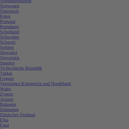
Nordmazedonien
Norwegen
Österreich
Polen
Portugal
Rumänien
Schottland
Schweden
Schweiz
Serbien
Slowakei
Slowenien
Spanien
Tschechische Republik
Türkei
Ungarn
Vereinigtes Königreich und Nordirland
Wales
Zypern
Azoren
Balearen
Dalmatien
Dänisches Festland
Elba
Faial