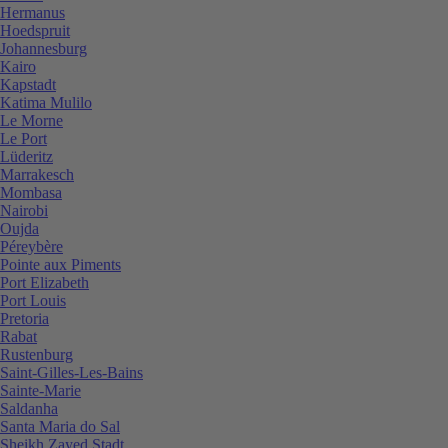
Hermanus
Hoedspruit
Johannesburg
Kairo
Kapstadt
Katima Mulilo
Le Morne
Le Port
Lüderitz
Marrakesch
Mombasa
Nairobi
Oujda
Péreybère
Pointe aux Piments
Port Elizabeth
Port Louis
Pretoria
Rabat
Rustenburg
Saint-Gilles-Les-Bains
Sainte-Marie
Saldanha
Santa Maria do Sal
Sheikh Zayed Stadt