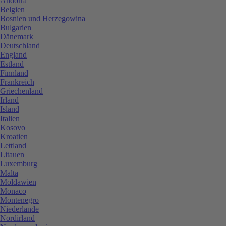
Andorra
Belgien
Bosnien und Herzegowina
Bulgarien
Dänemark
Deutschland
England
Estland
Finnland
Frankreich
Griechenland
Irland
Island
Italien
Kosovo
Kroatien
Lettland
Litauen
Luxemburg
Malta
Moldawien
Monaco
Montenegro
Niederlande
Nordirland