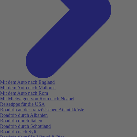
Mit dem Auto nach England
Mit dem Auto nach Mallorca
Mit dem Auto nach Rom
Mit Mietwagen von Rom nach Neapel
Reisetipps für die USA
Roadtrip an der französischen Atlantikküste
Roadtrip durch Albanien
Roadtrip durch Italien
Roadtrip durch Schottland
Roadtrip nach Sylt