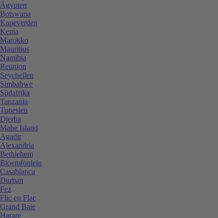
Ägypten
Botswana
Kapeverden
Kenia
Marokko
Mauritius
Namibia
Reunion
Seychellen
Simbabwe
Südafrika
Tanzania
Tunesien
Djerba
Mahe Island
Agadir
Alexandria
Bethlehem
Bloemfontein
Casablanca
Durban
Fez
Flic en Flac
Grand Baie
Harare