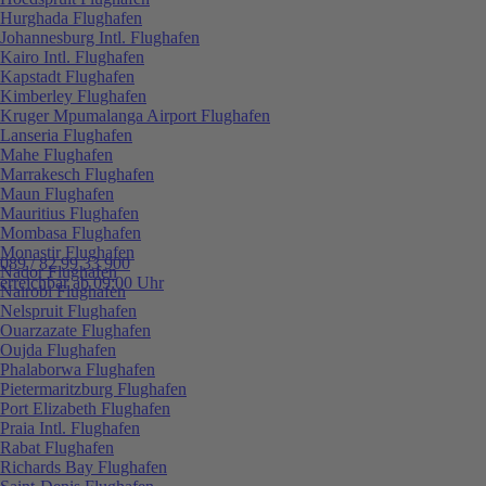
Hurghada Flughafen
Johannesburg Intl. Flughafen
Kairo Intl. Flughafen
Kapstadt Flughafen
Kimberley Flughafen
Kruger Mpumalanga Airport Flughafen
Lanseria Flughafen
Mahe Flughafen
Marrakesch Flughafen
Maun Flughafen
Mauritius Flughafen
Mombasa Flughafen
Monastir Flughafen
089 / 82 99 33 900
Nador Flughafen
erreichbar ab 09:00 Uhr
Nairobi Flughafen
Nelspruit Flughafen
Ouarzazate Flughafen
Oujda Flughafen
Phalaborwa Flughafen
Pietermaritzburg Flughafen
Port Elizabeth Flughafen
Praia Intl. Flughafen
Rabat Flughafen
Richards Bay Flughafen