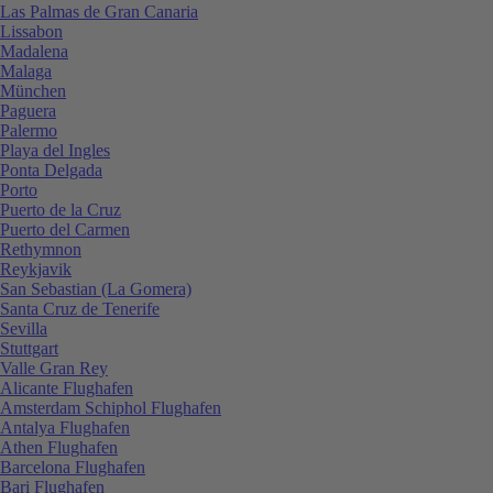
Las Palmas de Gran Canaria
Lissabon
Madalena
Malaga
München
Paguera
Palermo
Playa del Ingles
Ponta Delgada
Porto
Puerto de la Cruz
Puerto del Carmen
Rethymnon
Reykjavik
San Sebastian (La Gomera)
Santa Cruz de Tenerife
Sevilla
Stuttgart
Valle Gran Rey
Alicante Flughafen
Amsterdam Schiphol Flughafen
Antalya Flughafen
Athen Flughafen
Barcelona Flughafen
Bari Flughafen