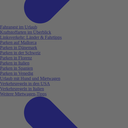
Fahrangst im Urlaub
Kraftstoffarten im Überblick
Linksverkehr: Länder & Fahrtipps
Parken auf Mallorca
Parken in Dänemark
Parken in der Schweiz
Parken in Florenz
Parken in Italien
Parken in Spanien
Parken in Venedig
Urlaub mit Hund und Mietwagen
Verkehrsregeln in den USA
Verkehrsregeln in Italien
Weitere Mietwagen-Tipps