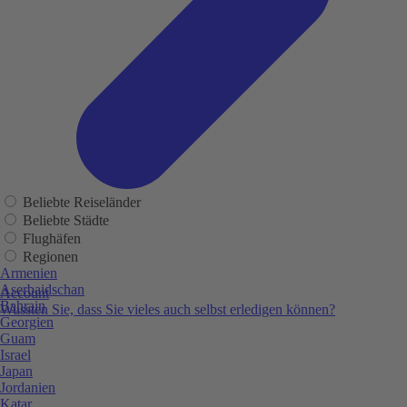
Beliebte Reiseländer
Beliebte Städte
Flughäfen
Regionen
Armenien
Aserbaidschan
Account
Bahrain
Wussten Sie, dass Sie vieles auch selbst erledigen können?
Georgien
Guam
Israel
Japan
Jordanien
Katar