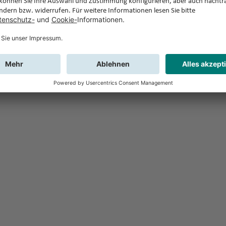
Feedback
Sie haben Fr
Buchung?