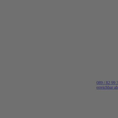
089 / 82 99 
erreichbar a