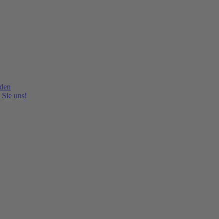
lden
 Sie uns!