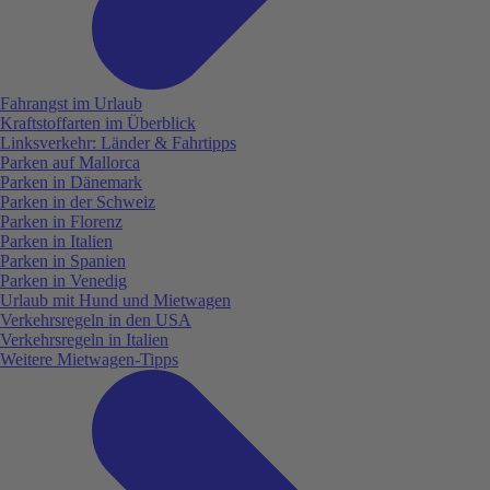
Fahrangst im Urlaub
Kraftstoffarten im Überblick
Linksverkehr: Länder & Fahrtipps
Parken auf Mallorca
Parken in Dänemark
Parken in der Schweiz
Parken in Florenz
Parken in Italien
Parken in Spanien
Parken in Venedig
Urlaub mit Hund und Mietwagen
Verkehrsregeln in den USA
Verkehrsregeln in Italien
Weitere Mietwagen-Tipps