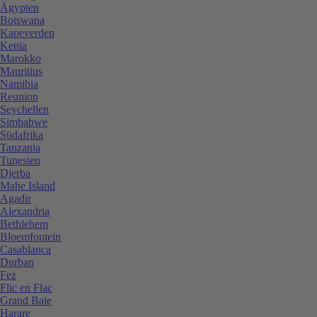
Ägypten
Botswana
Kapeverden
Kenia
Marokko
Mauritius
Namibia
Reunion
Seychellen
Simbabwe
Südafrika
Tanzania
Tunesien
Djerba
Mahe Island
Agadir
Alexandria
Bethlehem
Bloemfontein
Casablanca
Durban
Fez
Flic en Flac
Grand Baie
Harare