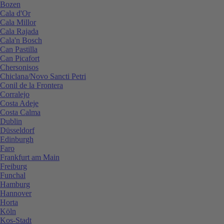
Bozen
Cala d'Or
Cala Millor
Cala Rajada
Cala'n Bosch
Can Pastilla
Can Picafort
Chersonisos
Chiclana/Novo Sancti Petri
Conil de la Frontera
Corralejo
Costa Adeje
Costa Calma
Dublin
Düsseldorf
Edinburgh
Faro
Frankfurt am Main
Freiburg
Funchal
Hamburg
Hannover
Horta
Köln
Kos-Stadt