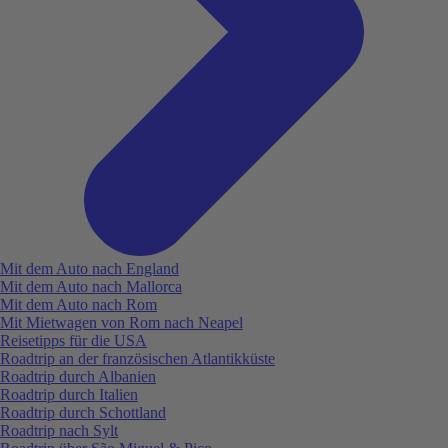
Mit dem Auto nach England
Mit dem Auto nach Mallorca
Mit dem Auto nach Rom
Mit Mietwagen von Rom nach Neapel
Reisetipps für die USA
Roadtrip an der französischen Atlantikküste
Roadtrip durch Albanien
Roadtrip durch Italien
Roadtrip durch Schottland
Roadtrip nach Sylt