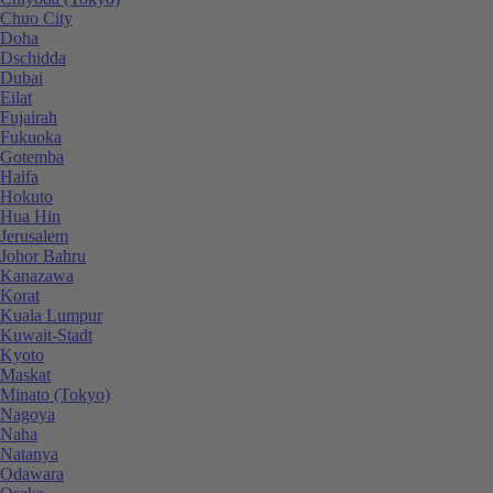
Chuo City
Doha
Dschidda
Dubai
Eilat
Fujairah
Fukuoka
Gotemba
Haifa
Hokuto
Hua Hin
Jerusalem
Johor Bahru
Kanazawa
Korat
Kuala Lumpur
Kuwait-Stadt
Kyoto
Maskat
Minato (Tokyo)
Nagoya
Naha
Natanya
Odawara