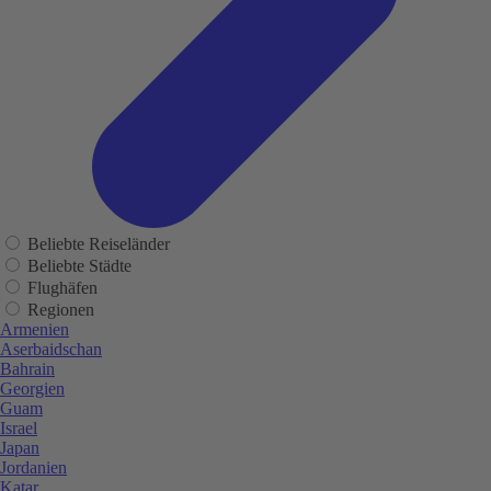
Beliebte Reiseländer
Beliebte Städte
Flughäfen
Regionen
Armenien
Aserbaidschan
Bahrain
Georgien
Guam
Israel
Japan
Jordanien
Katar