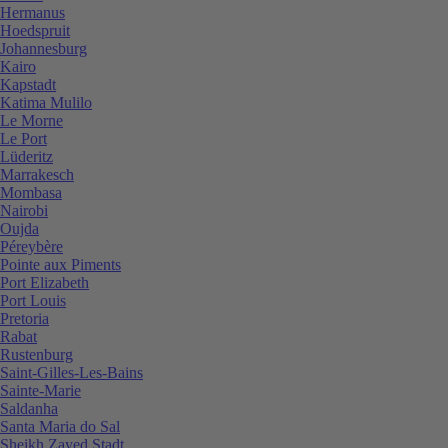
Hermanus
Hoedspruit
Johannesburg
Kairo
Kapstadt
Katima Mulilo
Le Morne
Le Port
Lüderitz
Marrakesch
Mombasa
Nairobi
Oujda
Péreybère
Pointe aux Piments
Port Elizabeth
Port Louis
Pretoria
Rabat
Rustenburg
Saint-Gilles-Les-Bains
Sainte-Marie
Saldanha
Santa Maria do Sal
Sheikh Zayed Stadt