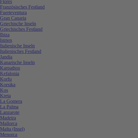
Flores
Französisches Festland
Fuerteventura
Gran Canaria
Griechische Inseln
Griechisches Festland
Ibiza
Istrien
Italienische Inseln
Italienisches Festland
Jandia
Kanarische Inseln
Karpathos
Kefalonia
Korfu
Korsika
Kos
Kreta
La Gomera
La Palma
Lanzarote
Madeira
Mallorca
Malta (Insel)
Menorca