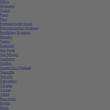
Milos
Mykonos
Naxos
Paros
Pico
Portugiesische Inseln
Portugiesisches Festland
Restliches Kroatien
Rhodos
Samos
Santorini
Sao Jorge
Sao Miguel
Sardinien
Sizilien
Spanisches Festland
Teneriffa
Terceira
Zakynthos
Alcudia
Arenal
Athen
Barcelona
Berlin
Bonn