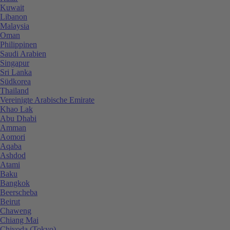
Kuwait
Libanon
Malaysia
Oman
Philippinen
Saudi Arabien
Singapur
Sri Lanka
Südkorea
Thailand
Vereinigte Arabische Emirate
Khao Lak
Abu Dhabi
Amman
Aomori
Aqaba
Ashdod
Atami
Baku
Bangkok
Beerscheba
Beirut
Chaweng
Chiang Mai
Chiyoda (Tokyo)