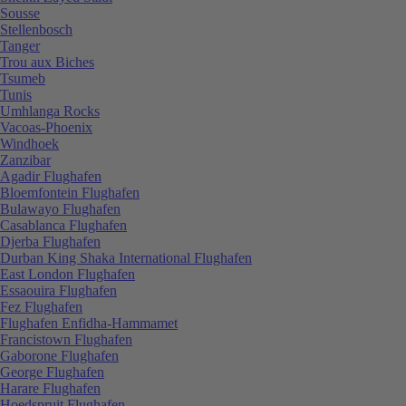
Sousse
Stellenbosch
Tanger
Trou aux Biches
Tsumeb
Tunis
Umhlanga Rocks
Vacoas-Phoenix
Windhoek
Zanzibar
Agadir Flughafen
Bloemfontein Flughafen
Bulawayo Flughafen
Casablanca Flughafen
Djerba Flughafen
Durban King Shaka International Flughafen
East London Flughafen
Essaouira Flughafen
Fez Flughafen
Flughafen Enfidha-Hammamet
Francistown Flughafen
Gaborone Flughafen
George Flughafen
Harare Flughafen
Hoedspruit Flughafen