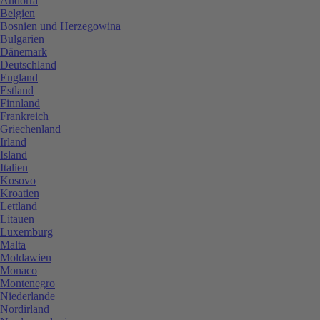
Andorra
Belgien
Bosnien und Herzegowina
Bulgarien
Dänemark
Deutschland
England
Estland
Finnland
Frankreich
Griechenland
Irland
Island
Italien
Kosovo
Kroatien
Lettland
Litauen
Luxemburg
Malta
Moldawien
Monaco
Montenegro
Niederlande
Nordirland