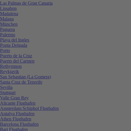
Las Palmas de Gran Canaria
Lissabon
Madalena
Malaga
München
Paguera
Palermo
Playa del Ingles
Ponta Delgada
Porto
Puerto de la Cruz
Puerto del Carmen
Rethymnon
Reykjavik
San Sebastian (La Gomera)
Santa Cruz de Tenerife
Sevilla
Stuttgart
Valle Gran Rey
Alicante Flughafen
Amsterdam Schiphol Flughafen
Antalya Flughafen
Athen Flughafen
Barcelona Flughafen
Bari Flughafen