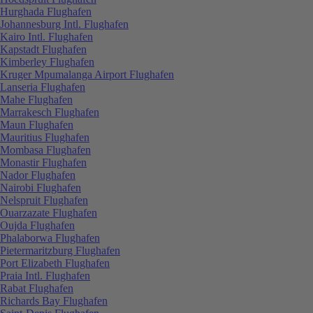
Hurghada Flughafen
Johannesburg Intl. Flughafen
Kairo Intl. Flughafen
Kapstadt Flughafen
Kimberley Flughafen
Kruger Mpumalanga Airport Flughafen
Lanseria Flughafen
Mahe Flughafen
Marrakesch Flughafen
Maun Flughafen
Mauritius Flughafen
Mombasa Flughafen
Monastir Flughafen
Nador Flughafen
Nairobi Flughafen
Nelspruit Flughafen
Ouarzazate Flughafen
Oujda Flughafen
Phalaborwa Flughafen
Pietermaritzburg Flughafen
Port Elizabeth Flughafen
Praia Intl. Flughafen
Rabat Flughafen
Richards Bay Flughafen