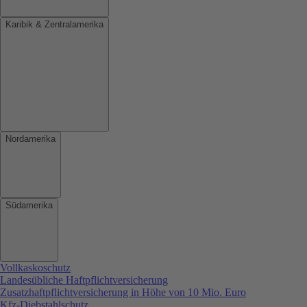
Karibik & Zentralamerika
Nordamerika
Südamerika
Vollkaskoschutz
Landesübliche Haftpflichtversicherung
Zusatzhaftpflichtversicherung in Höhe von 10 Mio. Euro
Kfz-Diebstahlschutz