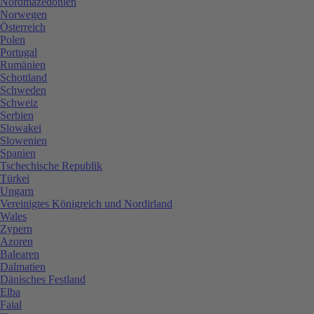
Nordmazedonien
Norwegen
Österreich
Polen
Portugal
Rumänien
Schottland
Schweden
Schweiz
Serbien
Slowakei
Slowenien
Spanien
Tschechische Republik
Türkei
Ungarn
Vereinigtes Königreich und Nordirland
Wales
Zypern
Azoren
Balearen
Dalmatien
Dänisches Festland
Elba
Faial