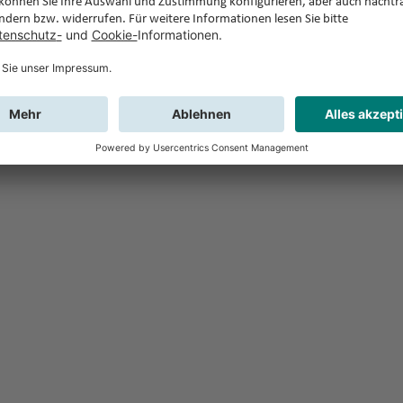
Feedback
Sie haben Fr
Buchung?