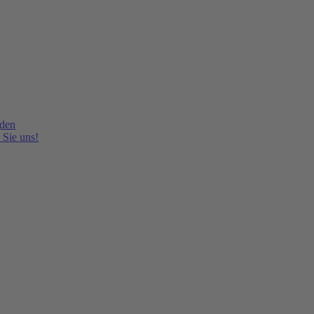
lden
 Sie uns!