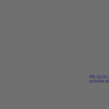
089 / 82 99 
erreichbar a